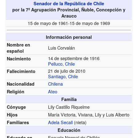
Senador de la República de Chile
por la 7ª Agrupación Provincial, Ñuble, Concepción y
Arauco
15 de mayo de 1961-15 de mayo de 1969
Información personal
Nombre en
Luis Corvalán
español
14 de septiembre de 1916
Nacimiento
Pelluco
,
Chile
21 de julio de 2010
Fallecimiento
Santiago
,
Chile
Chilena
Nacionalidad
Ateo
Religión
Familia
Lily Castillo Riquelme
Cónyuge
María Victoria, Viviana, Lily y Luis Alberto
Hijos
Adela Secall
(nieta)
Familiares
Educación
Escuela Normal de Chillán
Educado en