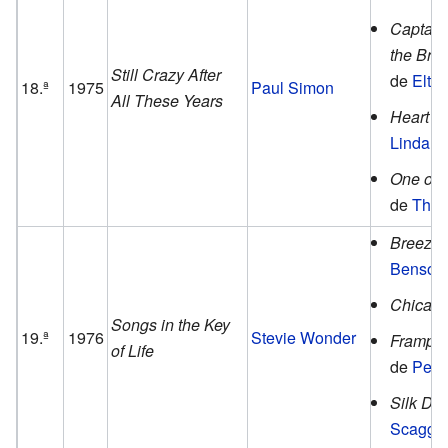
Captain
the Bro
Still Crazy After
de
Elto
18.ª
1975
Paul Simon
All These Years
Heart L
Linda R
One of 
de
The 
Breezin
Benson
Chicag
Songs in the Key
19.ª
1976
Stevie Wonder
Frampto
of Life
de
Pete
Silk De
Scaggs