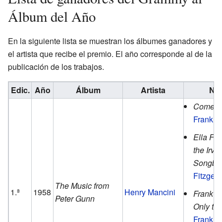
Álbum del Año
En la siguiente lista se muestran los álbumes ganadores y
el artista que recibe el premio. El año corresponde al de la
publicación de los trabajos.
Edic.
Año
Álbum
Artista
No
Come Fl
Frank S
Ella Fit
the Irvi
Songbo
Fitzgera
The Music from
1.ª
1958
Henry Mancini
Frank Si
Peter Gunn
Only th
Frank S