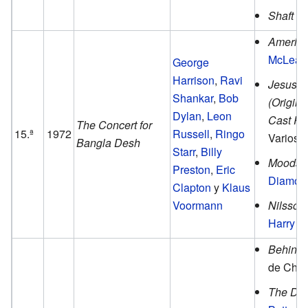
Shaft
de
America
McLean
George
Harrison
,
Ravi
Jesus C
Shankar
,
Bob
(Origin
Dylan
,
Leon
Cast Re
The Concert for
15.ª
1972
Russell
,
Ringo
Varios a
Bangla Desh
Starr
,
Billy
Moods
Preston
,
Eric
Diamon
Clapton
y
Klaus
Voormann
Nilsson
Harry N
Behind 
de Charl
The Div