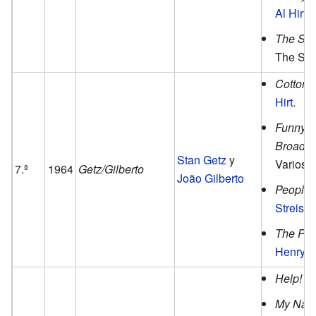
Al Hirt
.
The Sin
The Sin
Cotton 
Hirt
.
Funny Gi
Broadw
Stan Getz
y
Varios a
7.ª
1964
Getz/Gilberto
João Gilberto
People
Streisa
The Pin
Henry M
Help!
d
My Name