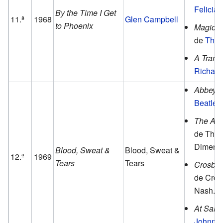
Felicia
By the Time I Get
11.ª
1968
Glen Campbell
to Phoenix
Magical
de
The 
A Tramp
Richard
Abbey 
Beatles
The Age
de The F
Dimensi
Blood, Sweat &
Blood, Sweat &
12.ª
1969
Tears
Tears
Crosby, 
de Crosb
Nash.
At San 
Johnny