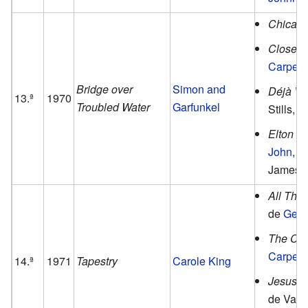
Chicag
Close t
Carpent
Bridge over
Simon and
Déjà Vu
13.ª
1970
Troubled Water
Garfunkel
Stills, 
Elton J
John
, 
James 
All Thi
de
Geor
The Car
Carpent
14.ª
1971
Tapestry
Carole King
Jesus C
de Vario