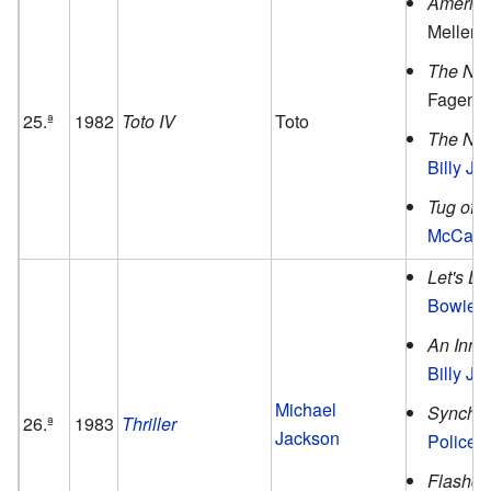
America
Mellen
The Nigh
Fagen.
25.ª
1982
Toto IV
Toto
The Nyl
Billy Jo
Tug of 
McCart
Let's D
Bowie
.
An Inno
Billy Jo
Michael
Synchro
26.ª
1983
Thriller
Jackson
Police
.
Flashd