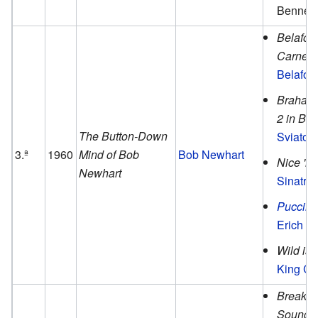
Bennett
Belafon
Carnegi
Belafon
Brahams
2 in B-F
The Button-Down
Sviatosl
3.ª
1960
Mind of Bob
Bob Newhart
Nice 'n'
Newhart
Sinatra
.
Puccini
Erich Le
Wild is
King Co
Breakfas
Soundtr