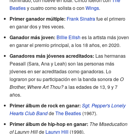
nominado, con nueve en total. Cinco fueron con
The
Beatles
y cuatro como solista o con
Wings
.
Primer ganador múltiple:
Frank Sinatra
fue el primero
en ganar dos y tres veces.
Ganador más joven:
Billie Eilish
es la artista más joven
en ganar el premio principal, a los 18 años, en 2020.
Ganadores más jóvenes acreditados:
Las hermanas
Peasall (Sara, Ana y Leah) son las personas más
jóvenes en ser acreditadas como ganadoras. Lo
lograron por su participación en la banda sonora de
O
Brother, Where Art Thou?
a las edades de 13, 9 y 7
años.
Primer álbum de rock en ganar:
Sgt. Pepper's Lonely
Hearts Club Band
de
The Beatles
(1967).
Primer álbum de hip-hop en ganar:
The Miseducation
of Lauryn Hill
de
Lauryn Hill
(1998).