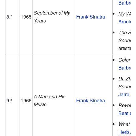
Barbra 
September of My
My Worl
8.ª
1965
Frank Sinatra
Years
Arnold
.
The Sou
Soundtr
artistas.
Color M
Barbra 
Dr. Zhi
Soundtr
Jarre
.
A Man and His
9.ª
1966
Frank Sinatra
Music
Revolve
Beatles
What N
Herb Al