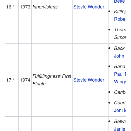
Bette Mi
16.ª
1973
Innervisions
Stevie Wonder
Killing 
Roberta
There G
Simon
Back H
John De
Band on
Paul Mc
Fulfillingness' First
17.ª
1974
Stevie Wonder
Wings
.
Finale
Caribou
Court a
Joni Mit
Between
Janis Ia