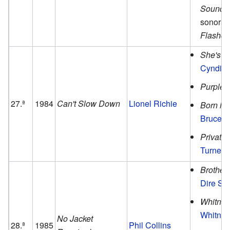
Soundtr
sonora d
Flashd
She's S
Cyndi L
Purple 
27.ª
1984
Can't Slow Down
Lionel Richie
Born in 
Bruce S
Private
Turner
.
Brother
Dire Str
Whitney
Whitney
No Jacket
28.ª
1985
Phil Collins