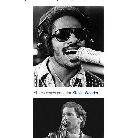
El tres veces ganador
Stevie Wonder
.