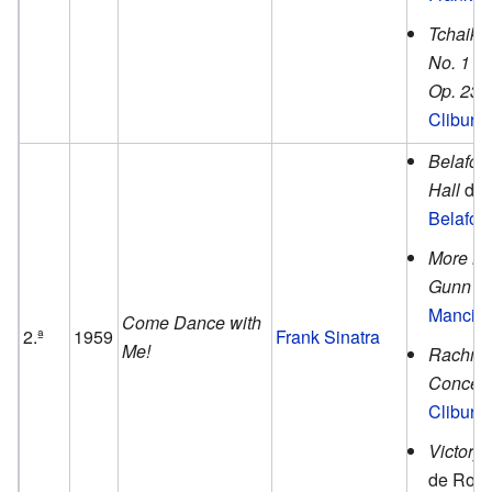
Tchaiko
No. 1 in
Op. 23
d
Cliburn
Belafon
Hall
de
Belafon
More Mu
Gunn
d
Mancini
Come Dance with
2.ª
1959
Frank Sinatra
Me!
Rachman
Concert
Cliburn
.
Victory 
de Robe