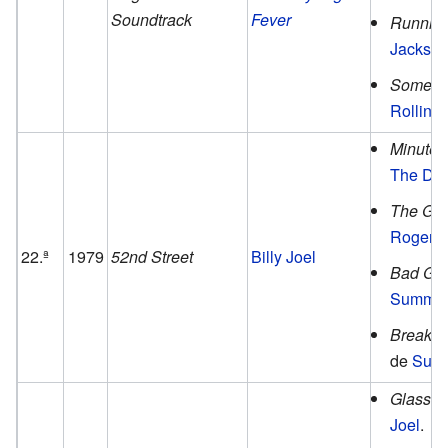
Soundtrack
Fever
Running
Jackso
Some Gi
Rolling
Minute 
The Doo
The Ga
Rogers
.
22.ª
1979
52nd Street
Billy Joel
Bad Gir
Summe
Breakfa
de
Supe
Glass 
Joel
.