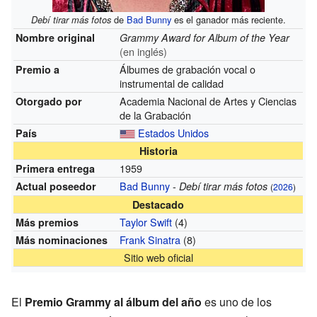
de
Bad Bunny
es el ganador más reciente.
Debí tirar más fotos
Nombre original
Grammy Award for Album of the Year
(en inglés)
Álbumes de grabación vocal o
Premio a
instrumental de calidad
Academia Nacional de Artes y Ciencias
Otorgado por
de la Grabación
Estados Unidos
País
Historia
1959
Primera entrega
Bad Bunny
-
Actual poseedor
Debí tirar más fotos
(
2026
)
Destacado
Taylor Swift
(4)
Más premios
Frank Sinatra
(8)
Más nominaciones
Sitio web oficial
El
Premio Grammy al álbum del año
es uno de los