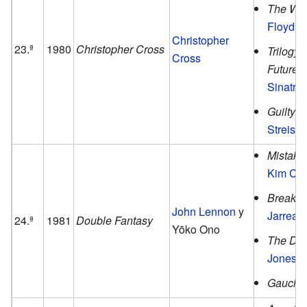
The Wal
Floyd
.
Christopher
23.ª
1980
Christopher Cross
Trilogy:
Cross
Future
Sinatra
.
Guilty
d
Streisa
Mistaken
Kim Ca
Breakin
John Lennon
y
Jarreau
24.ª
1981
Double Fantasy
Yōko Ono
The Du
Jones
.
Gaucho