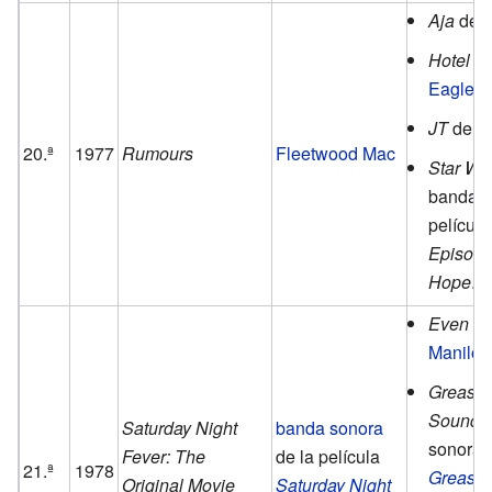
Aja
de
Hotel Ca
Eagles
.
JT
de
J
20.ª
1977
Rumours
Fleetwood Mac
Star Wa
banda s
películ
Episode
Hope
.
Even N
Manilo
Grease:
Soundtr
Saturday Night
banda sonora
sonora d
Fever: The
de la película
21.ª
1978
Grease
.
Original Movie
Saturday Night