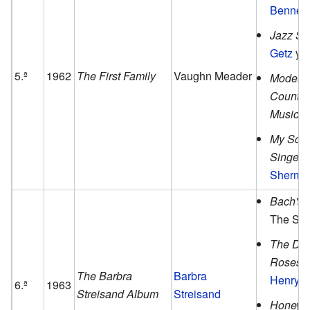
Bennett
Jazz S
Getz
y
C
5.ª
1962
The First Family
Vaughn Meader
Modern 
Country
Music
d
My Son,
Singer
Sherma
Bach's G
The Swi
The Day
Roses S
The Barbra
Barbra
Henry M
6.ª
1963
Streisand Album
Streisand
Honey i