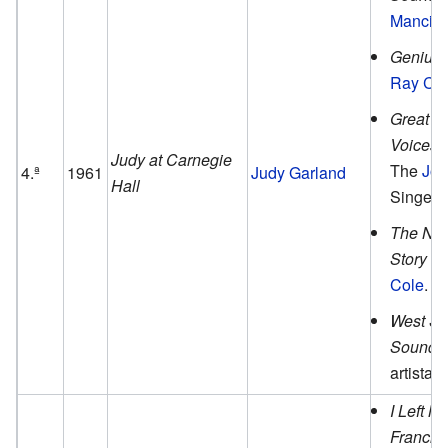
Mancini
Genius
Ray Cha
Great B
Voices
d
Judy at Carnegie
The
Jo
4.ª
1961
Judy Garland
Hall
Singers
The Nat
Story
d
Cole
.
West Si
Soundtr
artistas.
I Left M
Francis