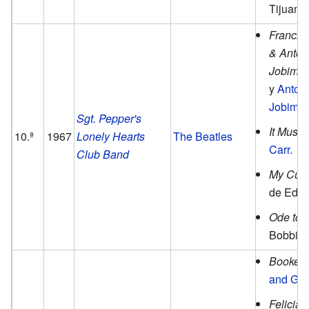
Tijuana
Francis 
& Anton
Jobim
d
y
Antoni
Jobim
.
Sgt. Pepper's
It Must
10.ª
1967
Lonely Hearts
The Beatles
Carr
.
Club Band
My Cup
de Ed 
Ode to B
Bobbie 
Booken
and Gar
Felician