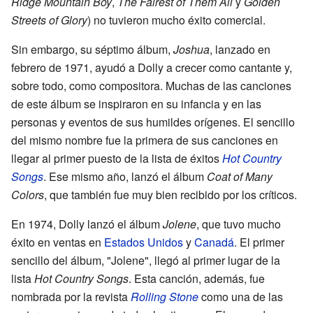
Ridge Mountain Boy
,
The Fairest of Them All
y
Golden
Streets of Glory
) no tuvieron mucho éxito comercial.
Sin embargo, su séptimo álbum,
Joshua
, lanzado en
febrero de 1971, ayudó a Dolly a crecer como cantante y,
sobre todo, como compositora. Muchas de las canciones
de este álbum se inspiraron en su infancia y en las
personas y eventos de sus humildes orígenes. El sencillo
del mismo nombre fue la primera de sus canciones en
llegar al primer puesto de la lista de éxitos
Hot Country
Songs
. Ese mismo año, lanzó el álbum
Coat of Many
Colors
, que también fue muy bien recibido por los críticos.
En 1974, Dolly lanzó el álbum
Jolene
, que tuvo mucho
éxito en ventas en
Estados Unidos
y
Canadá
. El primer
sencillo del álbum, "Jolene", llegó al primer lugar de la
lista
Hot Country Songs
. Esta canción, además, fue
nombrada por la revista
Rolling Stone
como una de las