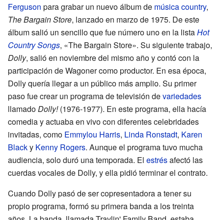
Ferguson
para grabar un nuevo álbum de
música country
,
The Bargain Store
, lanzado en marzo de 1975. De este
álbum salió un sencillo que fue número uno en la lista
Hot
Country Songs
, «The Bargain Store». Su siguiente trabajo,
Dolly
, salió en noviembre del mismo año y contó con la
participación de Wagoner como productor. En esa época,
Dolly quería llegar a un público más amplio. Su primer
paso fue crear un programa de televisión de
variedades
llamado
Dolly!
(1976-1977). En este programa, ella hacía
comedia y actuaba en vivo con diferentes celebridades
invitadas, como
Emmylou Harris
,
Linda Ronstadt
,
Karen
Black
y
Kenny Rogers
. Aunque el programa tuvo mucha
audiencia, solo duró una temporada. El
estrés
afectó las
cuerdas vocales de Dolly, y ella pidió terminar el contrato.
Cuando Dolly pasó de ser copresentadora a tener su
propio programa, formó su primera banda a los treinta
años. La banda, llamada Travlin' Family Band, estaba