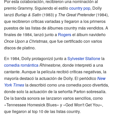
Por esta colaboración, recibieron una nominación al
premio Grammy. Siguiendo el estilo
country pop
, Dolly
lanzó
Burlap & Satin
(1983) y
The Great Pretender
(1984),
que recibieron críticas variadas y llegaron a los primeros
puestos de las listas de álbumes country más vendidos. A
finales de 1984, lanzó junto a
Rogers
el álbum navideño
Once Upon a Christmas
, que fue certificado con varios
discos de platino.
En 1984, Dolly protagonizó junto a
Sylvester Stallone
la
comedia romántica
Rhinestone
, donde interpretó a una
cantante. Aunque la película recibió críticas negativas, la
mayoría destacó la actuación de Dolly. El periódico
New
York Times
la describió como una comedia poco divertida,
donde solo la actuación de la señorita Parton sobresalía.
De la banda sonora se lanzaron varios sencillos, como
«Tennessee Homesick Blues» y «God Won't Get You»,
que llegaron al top 10 de las listas country.