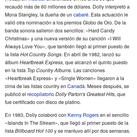
recaudó más de 60 millones de dólares. Dolly interpretó a
Mona Stangley, la dueña de un
cabaré
. Esta actuación le
valió otra nominación a los premios Globo de Oro. De la
banda sonora salieron dos sencillos: «Hard Candy
Christmas» y una nueva versión de su canción «I Will
Always Love You», que también llegó al primer puesto de
la lista
Hot Country Songs
. En abril de 1982, lanzó su
álbum
Heartbreak Express
, que alcanzó el quinto puesto
en la lista
Top Country Albums
. Las canciones
«Heartbreak Express» y «Single Women» llegaron a la
cima de las listas country en
Canadá
. Meses después, se
publicó el
recopilatorio
Dolly Parton's Greatest Hits
, que
fue certificado con disco de platino.
En 1983, Dolly colaboró con
Kenny Rogers
en el sencillo
«Islands In The Stream», que llegó al primer puesto de la
lista
Billboard Hot 100
y se mantuvo allí por dos semanas.