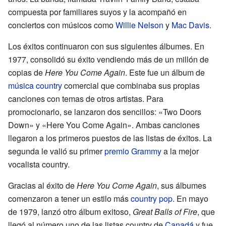
compuesta por familiares suyos y la acompañó en
conciertos con músicos como
Willie Nelson
y
Mac Davis
.
Los éxitos continuaron con sus siguientes álbumes. En
1977, consolidó su éxito vendiendo más de un millón de
copias de
Here You Come Again
. Este fue un álbum de
música country
comercial que combinaba sus propias
canciones con temas de otros artistas. Para
promocionarlo, se lanzaron dos sencillos: «Two Doors
Down» y «Here You Come Again». Ambas canciones
llegaron a los primeros puestos de las listas de éxitos. La
segunda le valió su primer
premio Grammy
a la mejor
vocalista country.
Gracias al éxito de
Here You Come Again
, sus álbumes
comenzaron a tener un estilo más
country pop
. En mayo
de 1979, lanzó otro álbum exitoso,
Great Balls of Fire
, que
llegó al número uno de las listas country de
Canadá
y fue