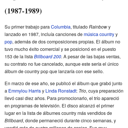
(1987-1989)
Su primer trabajo para
Columbia
, titulado
Rainbow
y
lanzado en 1987, incluía canciones de
música country
y
pop
, además de dos composiciones propias. El álbum no
tuvo mucho éxito comercial y se posicionó en el puesto
153 de la lista
Billboard 200
. A pesar de las bajas ventas,
su contrato no fue cancelado, aunque este sería el único
álbum de country pop que lanzaría con ese sello.
En marzo de ese año, se publicó el álbum que grabó junto
a
Emmylou Harris
y
Linda Ronstadt
:
Trio
, cuya preparación
llevó casi diez años. Para promocionarlo, el trío apareció
en programas de televisión. El disco alcanzó el primer
lugar en la lista de álbumes country más vendidos de
Billboard
, donde permaneció durante cinco semanas, y
vendió más de cuatro millones de copias. Fue muy