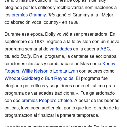
elogiado por los críticos y recibió varias nominaciones a
los
premios Grammy
.
Trio
ganó el Grammy a la «Mejor
colaboración vocal country» en 1988.
Durante esa época, Dolly volvió a ser presentadora. En
septiembre de 1987, regresó a la televisión con un nuevo
programa semanal de
variedades
en la cadena
ABC
,
titulado
Dolly
. En el programa, la cantante seleccionaba
canciones clásicas y combinaba a artistas como
Kenny
Rogers
,
Willie Nelson
o
Loretta Lynn
con actores como
Whoopi Goldberg
o
Burt Reynolds
. El programa fue
elogiado por críticos y seguidores como el «último gran
programa de variedades tradicional». Fue galardonado
con dos
premios People's Choice
. A pesar de las buenas
críticas, tuvo poca audiencia, por lo que fue retirado de la
programación al finalizar la primera temporada.
Los años siguientes marcaron el regreso de Dolly a sus