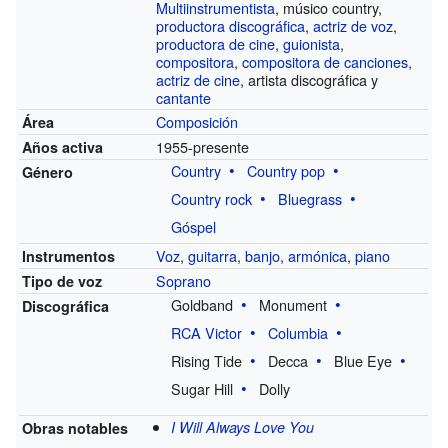
Multiinstrumentista
, músico country,
productora discográfica
,
actriz de voz
,
productora de cine
,
guionista
,
compositora
,
compositora de canciones
,
actriz de cine
, artista discográfica y
cantante
Composición
Área
1955-presente
Años activa
Country
Country pop
Género
Country rock
Bluegrass
Góspel
Voz
,
guitarra
,
banjo
,
armónica
,
piano
Instrumentos
Soprano
Tipo de voz
Goldband
Monument
Discográfica
RCA Victor
Columbia
Rising Tide
Decca
Blue Eye
Sugar Hill
Dolly
I Will Always Love You
Obras notables