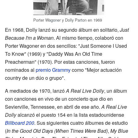
Porter Wagoner y Dolly Parton en 1969
En 1968, Dolly lanzó su segundo álbum en solitario,
Just
Because I'm a Woman
. Al mismo tiempo, colaboró con
Porter Wagoner en dos sencillos: "Just Someone I Used
To Know" (1969) y "Daddy Was An Old Time
Preacherman" (1970). Por estas canciones, fueron
nominados al
premio Grammy
como "Mejor actuación
country de un dúo o grupo".
A mediados de 1970, lanzó
A Real Live Dolly
, un álbum
con canciones en vivo de un concierto que dio en
Sevierville, Tennessee, en abril de ese año.
A Real Live
Dolly
alcanzó el puesto 154 en la lista estadounidense
Billboard 200
. Sus siguientes cuatro álbumes de estudio
(
In the Good Old Days (When Times Were Bad)
,
My Blue