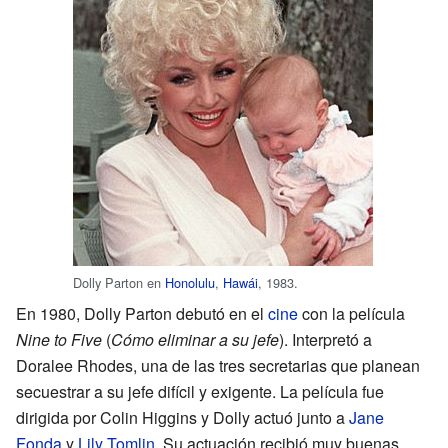
Dolly Parton en
Honolulu
,
Hawái
, 1983.
En 1980, Dolly Parton debutó en el
cine
con la película
Nine to Five
(
Cómo eliminar a su jefe
). Interpretó a
Doralee Rhodes, una de las tres secretarias que planean
secuestrar a su jefe difícil y exigente. La película fue
dirigida por Colin Higgins y Dolly actuó junto a
Jane
Fonda
y
Lily Tomlin
. Su actuación recibió muy buenas