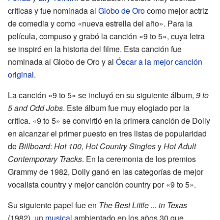
críticas y fue nominada al
Globo de Oro
como mejor actriz
de comedia y como «nueva estrella del año». Para la
película, compuso y grabó la canción «9 to 5», cuya letra
se inspiró en la historia del filme. Esta canción fue
nominada al Globo de Oro y al
Óscar a la mejor canción
original
.
La canción «9 to 5» se incluyó en su siguiente álbum,
9 to
5 and Odd Jobs
. Este álbum fue muy elogiado por la
crítica. «9 to 5» se convirtió en la primera canción de Dolly
en alcanzar el primer puesto en tres listas de popularidad
de
Billboard
:
Hot 100
,
Hot Country Singles
y
Hot Adult
Contemporary Tracks
. En la ceremonia de los premios
Grammy de 1982, Dolly ganó en las categorías de mejor
vocalista country y mejor canción country por «9 to 5».
Su siguiente papel fue en
The Best Little ... in Texas
(1982), un
musical
ambientado en los años 30 que