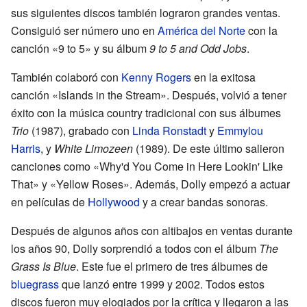
sus siguientes discos también lograron grandes ventas.
Consiguió ser número uno en
América del Norte
con la
canción «9 to 5» y su álbum
9 to 5 and Odd Jobs
.
También colaboró con
Kenny Rogers
en la exitosa
canción «Islands in the Stream». Después, volvió a tener
éxito con la música country tradicional con sus álbumes
Trio
(1987), grabado con
Linda Ronstadt
y
Emmylou
Harris
, y
White Limozeen
(1989). De este último salieron
canciones como «Why'd You Come in Here Lookin' Like
That» y «Yellow Roses». Además, Dolly empezó a actuar
en películas de
Hollywood
y a crear bandas sonoras.
Después de algunos años con altibajos en ventas durante
los años 90, Dolly sorprendió a todos con el álbum
The
Grass Is Blue
. Este fue el primero de tres álbumes de
bluegrass
que lanzó entre 1999 y 2002. Todos estos
discos fueron muy elogiados por la crítica y llegaron a las