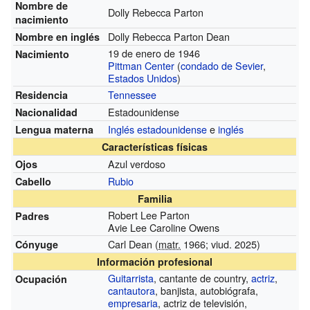
Nombre de
Dolly Rebecca Parton
nacimiento
Dolly Rebecca Parton Dean
Nombre en inglés
19 de enero de 1946
Nacimiento
Pittman Center
(
condado de Sevier
,
Estados Unidos
)
Tennessee
Residencia
Estadounidense
Nacionalidad
Inglés estadounidense
e
inglés
Lengua materna
Características físicas
Azul verdoso
Ojos
Rubio
Cabello
Familia
Robert Lee Parton
Padres
Avie Lee Caroline Owens
Carl Dean (
matr.
1966; viud. 2025)
Cónyuge
Información profesional
Guitarrista
, cantante de country,
actriz
,
Ocupación
cantautora
, banjista, autobiógrafa,
empresaria
, actriz de televisión,