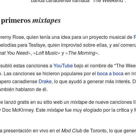
banda canadiense llamada "The Weekend".
y primeros
mixtapes
eremy Rose, quien tenía una idea para un proyecto musical de
odías para Tesfaye, quien improvisó sobre ellas, y así comenza
at You Need»
, «
Loft Music»
y «
The Morning»
.
 subió estas canciones a
YouTube
bajo el nombre de "The Wee
io. Las canciones se hicieron populares por el
boca a boca
en in
 rapero canadiense
Drake
, lo que ayudó a generar más interés
ambién hablaron de él.
e lanzó gratis en su sitio web un
mixtape
de nueve canciones l
 y Doc McKinney. Este
mixtape
fue muy elogiado por la crítica y
ra presentación en vivo en el
Mod Club
de Toronto, lo que gene