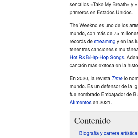
sencillos «Take My Breath» y «S
primeros en Estados Unidos.
The Weeknd es uno de los arti
mundo, con más de 75 millones
récords de
streaming
y en las li
tener tres canciones simultánea
Hot R&B/Hip-Hop Songs
. Adem
canción más exitosa en la histo
En 2020, la revista
Time
lo nom
mundo. Es un defensor de la igu
fue nombrado Embajador de B
Alimentos
en 2021.
Contenido
Biografía y carrera artística