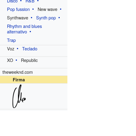
Disco
R&B
Pop fussion
New wave
Synthwave
Synth pop
Rhythm and blues
alternativo
Trap
Voz
Teclado
XO
Republic
theweeknd.com
Firma