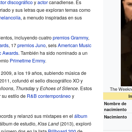
tor discográfico
y
actor
canadiense. Es
ariado y sus letras que exploran temas como
elancolía
, a menudo inspiradas en sus
entos, incluyendo cuatro
premios Grammy
,
ards
, 17
premios Juno
, seis
American Music
c Awards
. También ha sido nominado a un
emio
Primetime Emmy
.
 2009, a los 19 años, subiendo música de
2011, cofundó el sello discográfico XO y
lloons
,
Thursday
y
Echoes of Silence
. Estos
The Weeknd
 su estilo de
R&B contemporáneo
y
I
Nombre de
nacimiento
cords y relanzó sus mixtapes en el
álbum
Nacimiento
 álbum de estudio,
Kiss Land
(2013), exploró
 número dos en la lista
Billboard 200
de