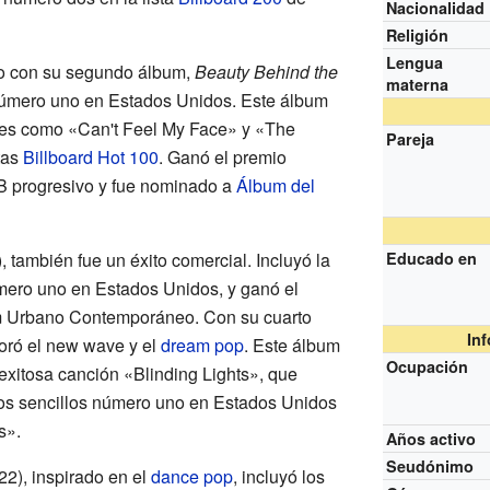
Nacionalidad
Religión
Lengua
to con su segundo álbum,
Beauty Behind the
materna
número uno en Estados Unidos. Este álbum
res como «Can't Feel My Face» y «The
Pareja
tas
Billboard Hot 100
. Ganó el premio
 progresivo y fue nominado a
Álbum del
, también fue un éxito comercial. Incluyó la
Educado en
mero uno en Estados Unidos, y ganó el
 Urbano Contemporáneo. Con su cuarto
In
oró el new wave y el
dream pop
. Este álbum
Ocupación
exitosa canción «Blinding Lights», que
 los sencillos número uno en Estados Unidos
s».
Años activo
Seudónimo
2), inspirado en el
dance pop
, incluyó los