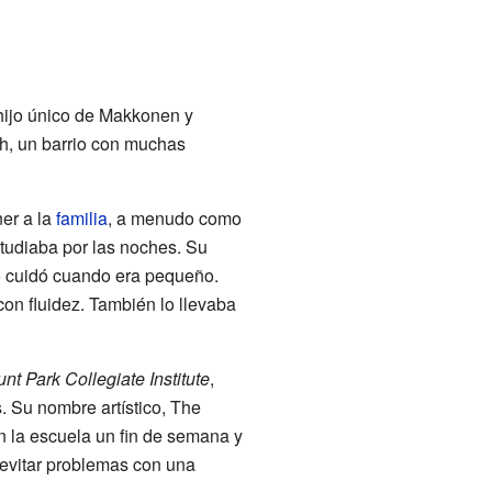
 hijo único de Makkonen y
h, un barrio con muchas
er a la
familia
, a menudo como
studiaba por las noches. Su
 cuidó cuando era pequeño.
on fluidez. También lo llevaba
nt Park Collegiate Institute
,
. Su nombre artístico, The
n la escuela un fin de semana y
 evitar problemas con una