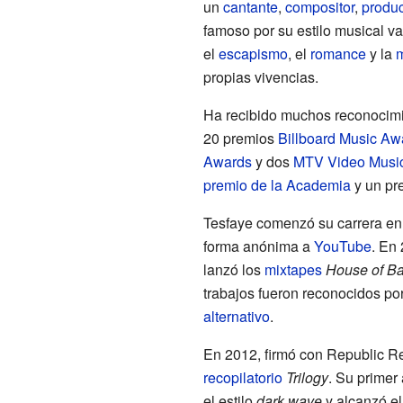
un
cantante
,
compositor
,
produc
famoso por su estilo musical v
el
escapismo
, el
romance
y la
m
propias vivencias.
Ha recibido muchos reconocimi
20 premios
Billboard Music Aw
Awards
y dos
MTV Video Musi
premio de la Academia
y un pr
Tesfaye comenzó su carrera en
forma anónima a
YouTube
. En 
lanzó los
mixtapes
House of Ba
trabajos fueron reconocidos por
alternativo
.
En 2012, firmó con Republic Re
recopilatorio
Trilogy
. Su primer
el estilo
dark wave
y alcanzó el