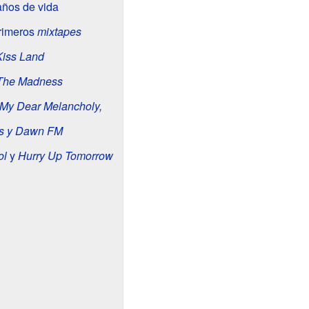
años de vida
primeros
mixtapes
Kiss Land
The Madness
 My Dear Melancholy,
rs y Dawn FM
ol
y
Hurry Up Tomorrow