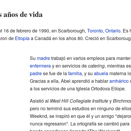
 años de vida
l 16 de febrero de 1990, en Scarborough,
Toronto
,
Ontario
. Es
aron de
Etiopía
a Canadá en los años 80. Creció en Scarboroug
Su
madre
trabajó en varios empleos para manten
enfermera
y en servicios de
catering
, mientras e
padre
se fue de la
familia
, y su
abuela
materna lo
Gracias a ella, Abel aprendió a hablar
amhárico
c
a los servicios de una Iglesia Ortodoxa Etíope.
Asistió al
West Hill Collegiate Institute
y
Birchmou
pero no terminó sus estudios en ninguno de ellos
Weeknd, se inspiró en que él y un amigo "dejaro
nunca regresaron". La ortografía se cambió para