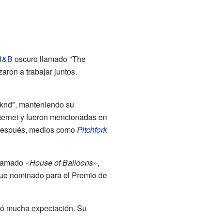
R&B
oscuro llamado "The
ron a trabajar juntos.
knd", manteniendo su
ternet y fueron mencionadas en
. Después, medios como
Pitchfork
lamado «
House of Balloons
»,
 fue nominado para el Premio de
ró mucha expectación. Su