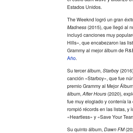
Estados Unidos.
The Weeknd logró un gran éxi
Madness
(2015), que llegó al 
incluyó canciones muy popula
Hills», que encabezaron las lis
Grammy al mejor álbum de R&B
Año
.
Su tercer álbum,
Starboy
(2016)
canción «Starboy», que fue nú
premio Grammy al Mejor Álbum
álbum,
After Hours
(2020), expl
fue muy elogiado y contenía la 
rompió récords en las listas, y
«Heartless» y «Save Your Tear
Su quinto álbum,
Dawn FM
(202