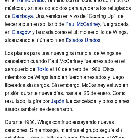
músicos y artistas conocidos para ayudar a los refugiados
de
Camboya
. Una versión en vivo de "Coming Up", del
tercer álbum en solitario de
Paul McCartney
, fue grabada
en
Glasgow
y lanzada como el último sencillo de Wings,
alcanzando el número 1 en
Estados Unidos
.
Los planes para una nueva gira mundial de Wings se
cancelaron cuando Paul McCartney fue arrestado en el
aeropuerto de
Tokio
el 16 de enero de 1980. Otros
miembros de Wings también fueron arrestados y luego
liberados sin cargos. Sin embargo, McCartney estuvo en
prisión durante nueve días, hasta el 25 de enero. Como
resultado, la gira por
Japón
fue cancelada, y otros planes
futuros también se descartaron.
Durante 1980, Wings continuó ensayando nuevas
canciones. Sin embargo, mientras el grupo seguía sin
actividad, Juber y Holly se fueron. Finalmente, el 27 de