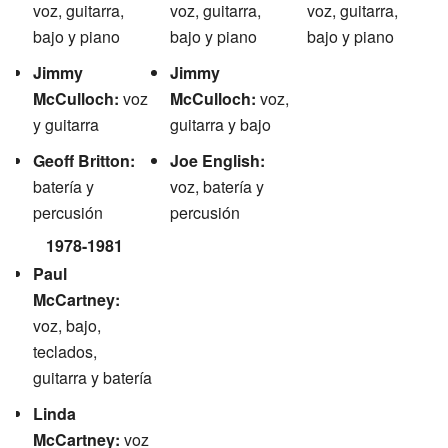
voz, guitarra,
voz, guitarra,
voz, guitarra,
bajo y piano
bajo y piano
bajo y piano
Jimmy
Jimmy
McCulloch:
voz
McCulloch:
voz,
y guitarra
guitarra y bajo
Geoff Britton:
Joe English:
batería y
voz, batería y
percusión
percusión
1978-1981
Paul
McCartney:
voz, bajo,
teclados,
guitarra y batería
Linda
McCartney:
voz