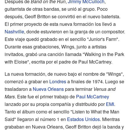
Después de
Band on the Run
,
Jimmy McCulloch
,
guitarrista de otras bandas, se unió al grupo. Poco
después, Geoff Britton se convirtió en el nuevo baterista.
El primer proyecto de esta nueva formación los llevó a
Nashville
, donde estuvieron en la granja de un compositor.
Este viaje quedó grabado en el sencillo "Junior's Farm".
Durante esas grabaciones, Wings, junto a artistas
invitados, grabó una canción llamada "Walking in the Park
with Eloise", escrita por el padre de Paul McCartney.
La nueva formación, de nuevo bajo el nombre de "Wings",
comenzó a grabar en
Londres
a finales de 1974. Luego se
trasladaron a
Nueva Orleans
para terminar
Venus and
Mars
. Este fue el primer trabajo de
Paul McCartney
lanzado por su propia compañía y distribuido por
EMI
.
Tanto el álbum como el sencillo "Listen to What the Man
Said" llegaron al número 1 en
Estados Unidos
. Mientras
grababan en Nueva Orleans, Geoff Britton dejó la banda y