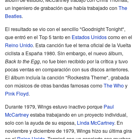
un ingeniero de grabación que había trabajado con
The
Beatles
.
El resultado se vio con el sencillo "Goodnight Tonight",
que entró en el Top 5 tanto en
Estados Unidos
como en el
Reino Unido
. Esta canción fue el tema oficial de la Vuelta
ciclista a España 1980. Sin embargo, el nuevo álbum,
Back to the Egg
, no fue bien recibido por la crítica y tuvo
pocas ventas en comparación con sus discos anteriores.
El álbum incluía la canción "Rockestra Theme", grabada
con músicos de otras bandas famosas como
The Who
y
Pink Floyd
.
Durante 1979, Wings estuvo inactivo porque
Paul
McCartney
estaba trabajando en un proyecto individual,
solo con la ayuda de su esposa,
Linda McCartney
. En
noviembre y diciembre de 1979, Wings hizo su última gira
en el
Reino Unido
. Terminó con un concierto con muchos