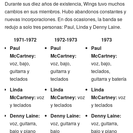
Durante sus diez años de existencia, Wings tuvo muchos
cambios en sus miembros. Hubo abandonos constantes y
nuevas incorporaciones. En dos ocasiones, la banda se
redujo a solo tres personas: Paul, Linda y Denny Laine.
1971-1972
1972-1973
1973
Paul
Paul
Paul
McCartney:
McCartney:
McCartney:
voz, bajo,
voz, bajo,
voz, bajo,
guitarra y
guitarra y
teclados,
teclados
teclados
guitarra y batería
Linda
Linda
Linda
McCartney:
voz
McCartney:
voz
McCartney:
voz
y teclados
y teclados
y teclados
Denny Laine:
Denny Laine:
Denny Laine:
voz, guitarra,
voz, guitarra y
voz, guitarra,
bajo y piano
bajo
bajo y piano