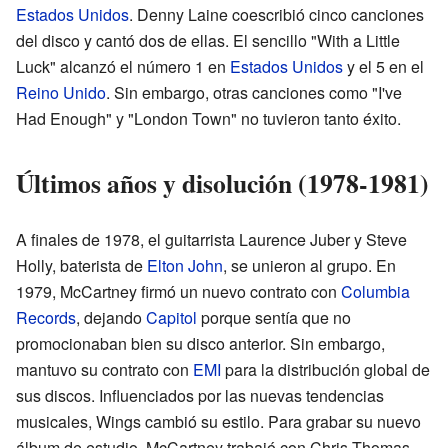
Estados Unidos
. Denny Laine coescribió cinco canciones
del disco y cantó dos de ellas. El sencillo "With a Little
Luck" alcanzó el número 1 en
Estados Unidos
y el 5 en el
Reino Unido
. Sin embargo, otras canciones como "I've
Had Enough" y "London Town" no tuvieron tanto éxito.
Últimos años y disolución (1978-1981)
A finales de 1978, el guitarrista Laurence Juber y Steve
Holly, baterista de
Elton John
, se unieron al grupo. En
1979, McCartney firmó un nuevo contrato con
Columbia
Records
, dejando
Capitol
porque sentía que no
promocionaban bien su disco anterior. Sin embargo,
mantuvo su contrato con
EMI
para la distribución global de
sus discos. Influenciados por las nuevas tendencias
musicales, Wings cambió su estilo. Para grabar su nuevo
álbum de estudio, McCartney trabajó con Chris Thomas,