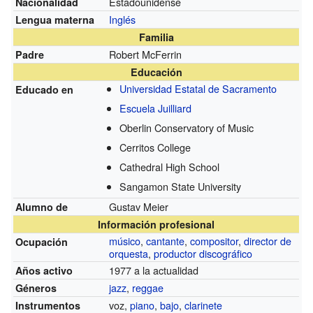
Estadounidense
Nacionalidad
Inglés
Lengua materna
Familia
Robert McFerrin
Padre
Educación
Universidad Estatal de Sacramento
Educado en
Escuela Juilliard
Oberlin Conservatory of Music
Cerritos College
Cathedral High School
Sangamon State University
Gustav Meier
Alumno de
Información profesional
músico
,
cantante
,
compositor
,
director de
Ocupación
orquesta
,
productor discográfico
1977 a la actualidad
Años activo
jazz
,
reggae
Géneros
voz,
piano
,
bajo
,
clarinete
Instrumentos