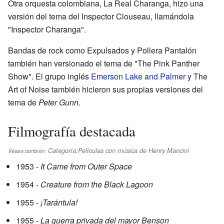
Otra orquesta colombiana, La Real Charanga, hizo una
versión del tema del Inspector Clouseau, llamándola
"Inspector Charanga".
Bandas de rock como Expulsados y Pollera Pantalón
también han versionado el tema de "The Pink Panther
Show". El grupo inglés
Emerson Lake and Palmer
y The
Art of Noise también hicieron sus propias versiones del
tema de
Peter Gunn
.
Filmografía destacada
Categoría:Películas con música de Henry Mancini
Véase también:
1953 -
It Came from Outer Space
1954 -
Creature from the Black Lagoon
1955 -
¡Tarántula!
1955 -
La guerra privada del mayor Benson