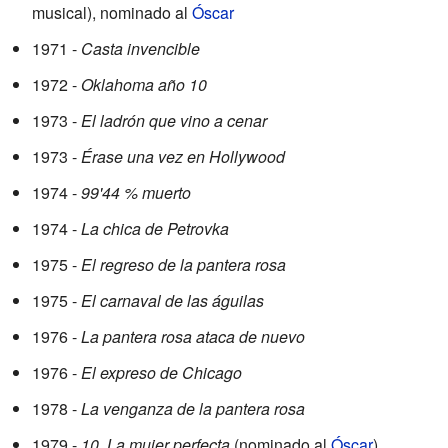
musical), nominado al
Óscar
1971 -
Casta invencible
1972 -
Oklahoma año 10
1973 -
El ladrón que vino a cenar
1973 -
Érase una vez en Hollywood
1974 -
99'44 % muerto
1974 -
La chica de Petrovka
1975 -
El regreso de la pantera rosa
1975 -
El carnaval de las águilas
1976 -
La pantera rosa ataca de nuevo
1976 -
El expreso de Chicago
1978 -
La venganza de la pantera rosa
1979 -
10. La mujer perfecta
(nominado al
Óscar
)