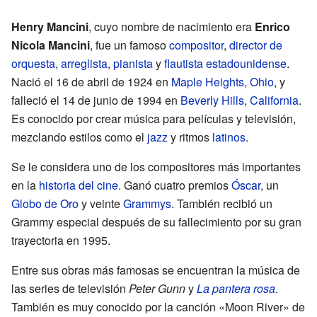
Henry Mancini
, cuyo nombre de nacimiento era
Enrico
Nicola Mancini
, fue un famoso
compositor
,
director de
orquesta
,
arreglista
,
pianista
y
flautista
estadounidense
.
Nació el 16 de abril de 1924 en
Maple Heights
,
Ohio
, y
falleció el 14 de junio de 1994 en
Beverly Hills
,
California
.
Es conocido por crear música para películas y televisión,
mezclando estilos como el
jazz
y ritmos
latinos
.
Se le considera uno de los compositores más importantes
en la
historia del cine
. Ganó cuatro premios
Óscar
, un
Globo de Oro
y veinte
Grammys
. También recibió un
Grammy especial después de su fallecimiento por su gran
trayectoria en 1995.
Entre sus obras más famosas se encuentran la música de
las series de televisión
Peter Gunn
y
La pantera rosa
.
También es muy conocido por la canción «Moon River» de