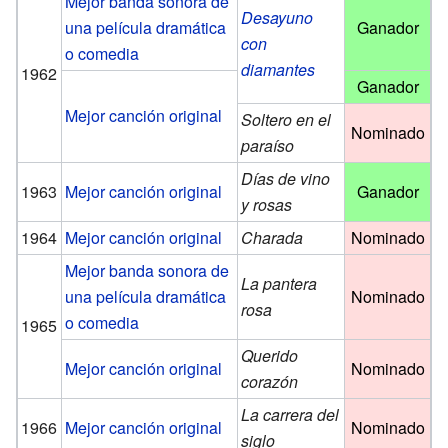
Mejor banda sonora de
Desayuno
una película dramática
Ganador
con
o comedia
diamantes
1962
Ganador
Mejor canción original
Soltero en el
Nominado
paraíso
Días de vino
1963
Mejor canción original
Ganador
y rosas
1964
Mejor canción original
Charada
Nominado
Mejor banda sonora de
La pantera
una película dramática
Nominado
rosa
o comedia
1965
Querido
Mejor canción original
Nominado
corazón
La carrera del
1966
Mejor canción original
Nominado
siglo