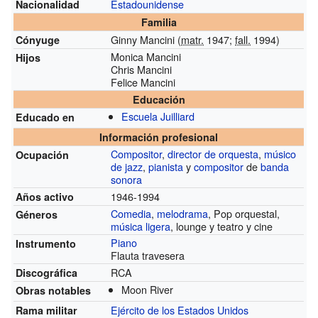
Estadounidense
Nacionalidad
Familia
Ginny Mancini (
matr.
1947;
fall.
1994)
Cónyuge
Monica Mancini
Hijos
Chris Mancini
Felice Mancini
Educación
Escuela Juilliard
Educado en
Información profesional
Compositor
,
director de orquesta
,
músico
Ocupación
de jazz
,
pianista
y
compositor
de
banda
sonora
1946-1994
Años activo
Comedia
,
melodrama
, Pop orquestal,
Géneros
música ligera
, lounge y teatro y cine
Piano
Instrumento
Flauta travesera
RCA
Discográfica
Moon River
Obras notables
Ejército de los Estados Unidos
Rama militar