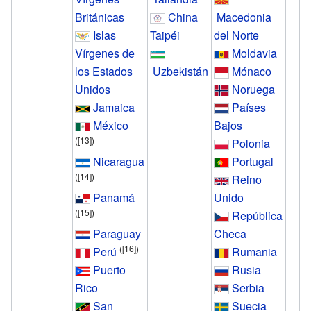
Británicas
China
Macedonia
Islas
Taipéi
del Norte
Vírgenes de
Moldavia
los Estados
Uzbekistán
Mónaco
Unidos
Noruega
Jamaica
Países
México
Bajos
(
[13]
)
Polonia
Nicaragua
Portugal
(
[14]
)
Reino
Panamá
Unido
(
[15]
)
República
Paraguay
Checa
(
[16]
)
Perú
Rumania
Puerto
Rusia
Rico
Serbia
San
Suecia