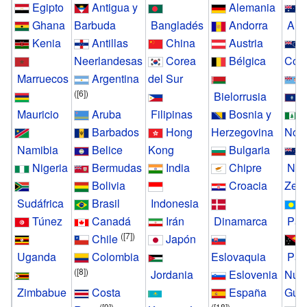
Egipto
Antigua y
Alemania
Ghana
Barbuda
Bangladés
Andorra
Aust
Kenia
Antillas
China
Austria
I
Neerlandesas
Corea
Bélgica
Coo
Marruecos
Argentina
del Sur
F
(
[6]
)
Bielorrusia
Mauricio
Aruba
Filipinas
Bosnia y
I
Barbados
Hong
Herzegovina
Norf
Namibia
Belice
Kong
Bulgaria
Nigeria
Bermudas
India
Chipre
Nue
Bolivia
Croacia
Zel
Sudáfrica
Brasil
Indonesia
Túnez
Canadá
Irán
Dinamarca
Pal
(
[7]
)
Chile
Japón
Uganda
Colombia
Eslovaquia
Pap
(
[8]
)
Jordania
Eslovenia
Nue
Zimbabue
Costa
España
Gui
(
[9]
)
(
[18]
)