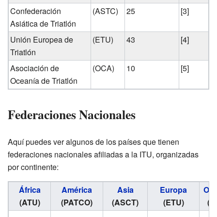
Confederación
(ASTC)
25
[3]
Asiática de Triatlón
Unión Europea de
(ETU)
43
[4]
Triatlón
Asociación de
(OCA)
10
[5]
Oceanía de Triatlón
Federaciones Nacionales
Aquí puedes ver algunos de los países que tienen
federaciones nacionales afiliadas a la ITU, organizadas
por continente:
África
América
Asia
Europa
Oce
(ATU)
(PATCO)
(ASCT)
(ETU)
(O