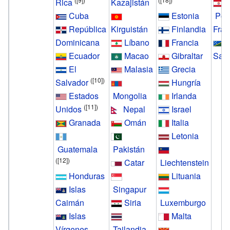
Rica
Kazajistán
Cuba
Estonia
Pol
República
Kirguistán
Finlandia
Fra
Dominicana
Líbano
Francia
I
Ecuador
Macao
Gibraltar
Sal
El
Malasia
Grecia
(
[10]
)
Salvador
Hungría
Estados
Mongolia
Irlanda
(
[11]
)
Unidos
Nepal
Israel
Granada
Omán
Italia
Letonia
Guatemala
Pakistán
(
[12]
)
Catar
Liechtenstein
Honduras
Lituania
Islas
Singapur
Caimán
Siria
Luxemburgo
Islas
Malta
Vírgenes
Tailandia