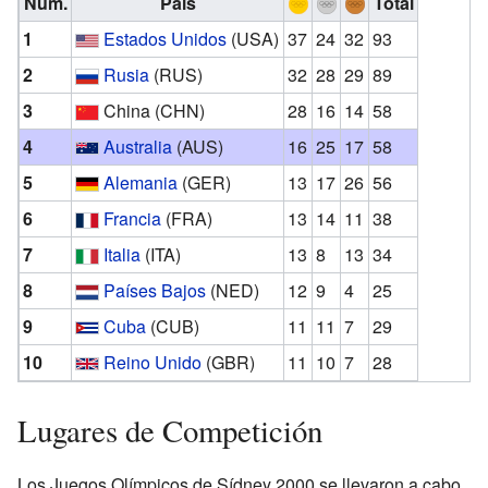
Núm.
País
Total
1
Estados Unidos
(USA)
37
24
32
93
2
Rusia
(RUS)
32
28
29
89
3
China
(CHN)
28
16
14
58
4
Australia
(AUS)
16
25
17
58
5
Alemania
(GER)
13
17
26
56
6
Francia
(FRA)
13
14
11
38
7
Italia
(ITA)
13
8
13
34
8
Países Bajos
(NED)
12
9
4
25
9
Cuba
(CUB)
11
11
7
29
10
Reino Unido
(GBR)
11
10
7
28
Lugares de Competición
Los Juegos Olímpicos de Sídney 2000 se llevaron a cabo