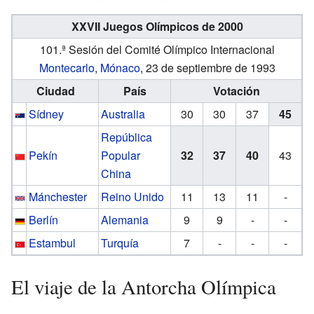
XXVII Juegos Olímpicos de 2000
101.ª Sesión del Comité Olímpico Internacional
Montecarlo
,
Mónaco
, 23 de septiembre de 1993
Ciudad
País
Votación
Sídney
Australia
30
30
37
45
República
Pekín
Popular
32
37
40
43
China
Mánchester
Reino Unido
11
13
11
-
Berlín
Alemania
9
9
-
-
Estambul
Turquía
7
-
-
-
El viaje de la Antorcha Olímpica