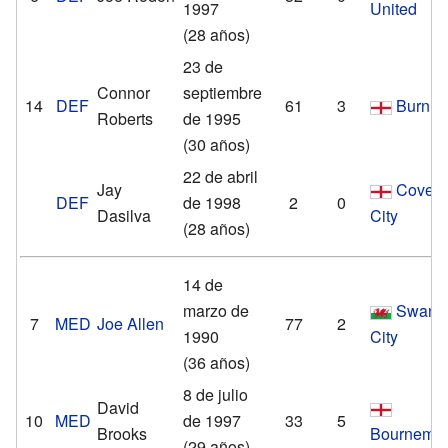
1997
United
(28 años)
23 de
Connor
septiembre
14
DEF
61
3
Burnle
Roberts
de 1995
(30 años)
22 de abril
Jay
Covent
DEF
de 1998
2
0
Dasilva
City
(28 años)
14 de
marzo de
Swans
7
MED
Joe Allen
77
2
1990
City
(36 años)
8 de julio
David
10
MED
de 1997
33
5
Brooks
Bournemo
(29 años)