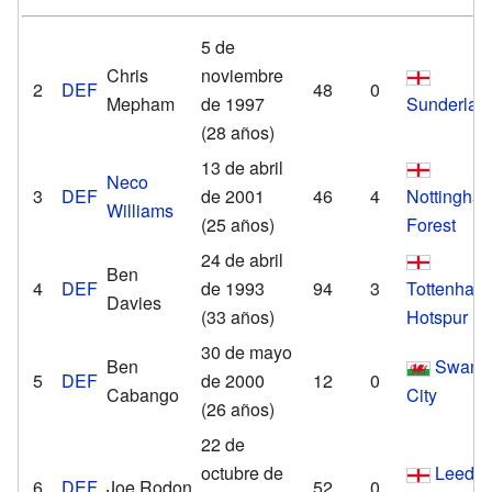
5 de
Chris
noviembre
2
DEF
48
0
Mepham
de 1997
Sunderlan
(28 años)
13 de abril
Neco
3
DEF
de 2001
46
4
Nottingha
Williams
(25 años)
Forest
24 de abril
Ben
4
DEF
de 1993
94
3
Tottenham
Davies
(33 años)
Hotspur
30 de mayo
Ben
Swans
5
DEF
de 2000
12
0
Cabango
City
(26 años)
22 de
octubre de
Leeds
6
DEF
Joe Rodon
52
0