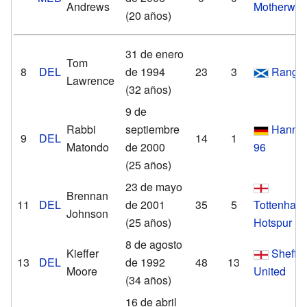
Andrews
Motherwel
(20 años)
31 de enero
Tom
8
DEL
de 1994
23
3
Range
Lawrence
(32 años)
9 de
Rabbi
septiembre
Hanno
9
DEL
14
1
Matondo
de 2000
96
(25 años)
23 de mayo
Brennan
11
DEL
de 2001
35
5
Tottenham
Johnson
(25 años)
Hotspur
8 de agosto
Kieffer
Sheffie
13
DEL
de 1992
48
13
Moore
United
(34 años)
16 de abril