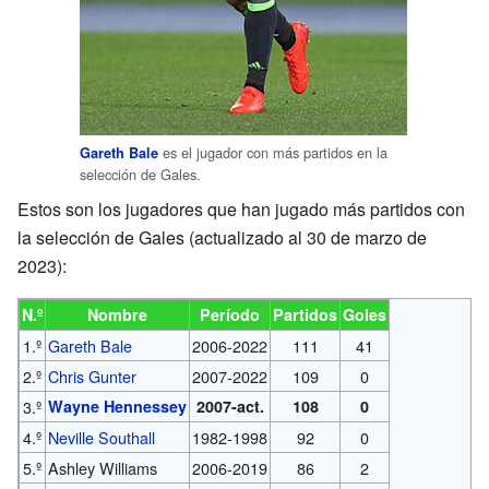
es el jugador con más partidos en la
Gareth Bale
selección de Gales.
Estos son los jugadores que han jugado más partidos con
la selección de Gales (actualizado al 30 de marzo de
2023):
N.º
Nombre
Período
Partidos
Goles
1.º
Gareth Bale
2006-2022
111
41
2.º
Chris Gunter
2007-2022
109
0
3.º
Wayne Hennessey
2007-
act.
108
0
4.º
Neville Southall
1982-1998
92
0
5.º
Ashley Williams
2006-2019
86
2