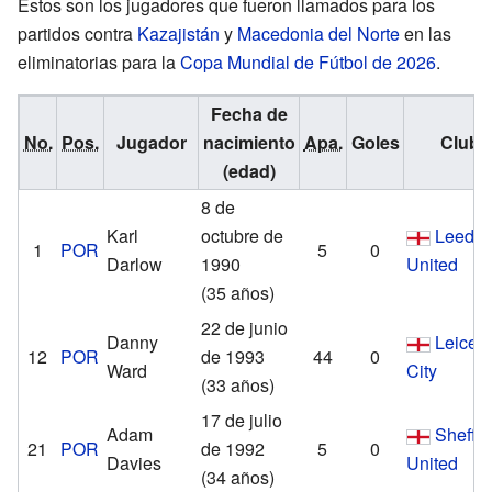
Estos son los jugadores que fueron llamados para los
partidos contra
Kazajistán
y
Macedonia del Norte
en las
eliminatorias para la
Copa Mundial de Fútbol de 2026
.
Fecha de
No.
Pos.
Jugador
nacimiento
Apa.
Goles
Club
(edad)
8 de
Karl
octubre de
Leeds
1
POR
5
0
Darlow
1990
United
(35 años)
22 de junio
Danny
Leicest
12
POR
de 1993
44
0
Ward
City
(33 años)
17 de julio
Adam
Sheffie
21
POR
de 1992
5
0
Davies
United
(34 años)