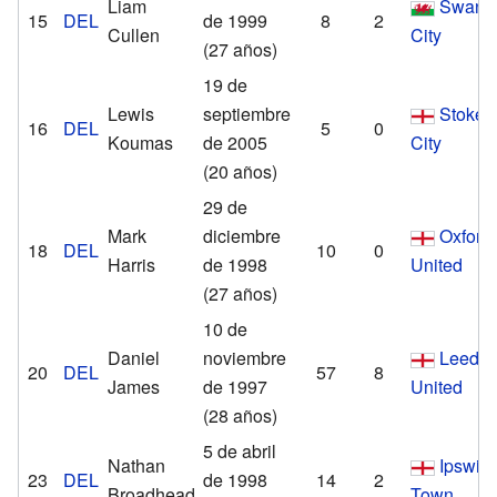
Liam
Swans
15
DEL
de 1999
8
2
Cullen
City
(27 años)
19 de
Lewis
septiembre
Stoke
16
DEL
5
0
Koumas
de 2005
City
(20 años)
29 de
Mark
diciembre
Oxford
18
DEL
10
0
Harris
de 1998
United
(27 años)
10 de
Daniel
noviembre
Leeds
20
DEL
57
8
James
de 1997
United
(28 años)
5 de abril
Nathan
Ipswic
23
DEL
de 1998
14
2
Broadhead
Town