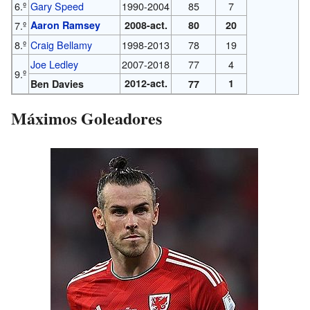
6.º
Gary Speed
1990-2004
85
7
7.º
Aaron Ramsey
2008-
act.
80
20
8.º
Craig Bellamy
1998-2013
78
19
Joe Ledley
2007-2018
77
4
9.º
2012-
act.
1
Ben Davies
77
Máximos Goleadores