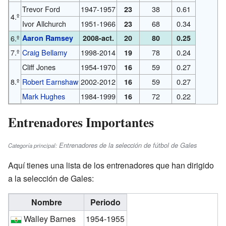
Trevor Ford
1947-1957
38
0.61
23
4.º
Ivor Allchurch
1951-1966
68
0.34
23
6.º
Aaron Ramsey
2008-
act.
20
80
0.25
7.º
Craig Bellamy
1998-2014
78
0.24
19
Cliff Jones
1954-1970
59
0.27
16
8.º
Robert Earnshaw
2002-2012
59
0.27
16
Mark Hughes
1984-1999
72
0.22
16
Entrenadores Importantes
Entrenadores de la selección de fútbol de Gales
Categoría principal:
Aquí tienes una lista de los entrenadores que han dirigido
a la selección de Gales:
Nombre
Periodo
Walley Barnes
1954-1955