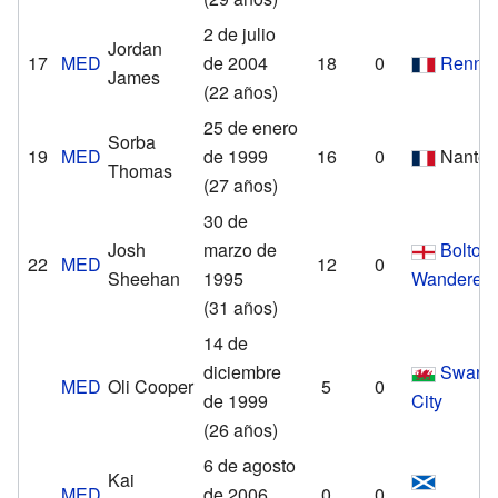
2 de julio
Jordan
17
MED
de 2004
18
0
Renne
James
(22 años)
25 de enero
Sorba
19
MED
de 1999
16
0
Nantes
Thomas
(27 años)
30 de
Josh
marzo de
Bolton
22
MED
12
0
Sheehan
1995
Wanderers
(31 años)
14 de
diciembre
Swans
MED
Oli Cooper
5
0
de 1999
City
(26 años)
6 de agosto
Kai
MED
de 2006
0
0