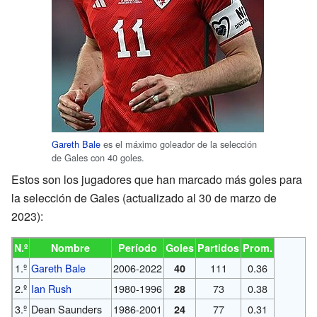
Gareth Bale
es el máximo goleador de la selección
de Gales con 40 goles.
Estos son los jugadores que han marcado más goles para
la selección de Gales (actualizado al 30 de marzo de
2023):
N.º
Nombre
Período
Goles
Partidos
Prom.
1.º
Gareth Bale
2006-2022
111
0.36
40
2.º
Ian Rush
1980-1996
73
0.38
28
3.º
Dean Saunders
1986-2001
77
0.31
24