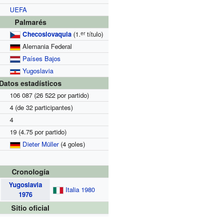
UEFA
Palmarés
Checoslovaquia
(1.
título)
er
Alemania Federal
Países Bajos
Yugoslavia
Datos estadísticos
106 087
(26 522 por partido)
4
(de 32 participantes)
4
19
(4.75 por partido)
Dieter Müller
(4 goles)
Cronología
Yugoslavia
Italia 1980
1976
Sitio oficial