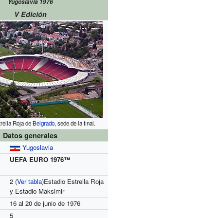
Yugoslavia 1976
V Edición
trella Roja de
Belgrado
, sede de la final.
Datos generales
Yugoslavia
UEFA EURO 1976™
2
(
Ver tabla
)
Estadio Estrella Roja
y Estadio Maksimir
16 al 20 de junio de 1976
5