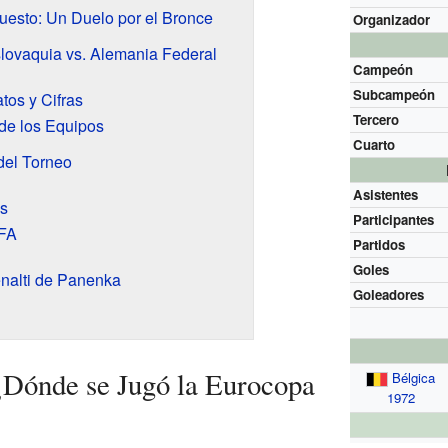
Puesto: Un Duelo por el Bronce
Organizador
lovaquia vs. Alemania Federal
Campeón
Subcampeón
tos y Cifras
Tercero
 de los Equipos
Cuarto
el Torneo
Asistentes
s
Participantes
EFA
Partidos
Goles
nalti de Panenka
Goleadores
¿Dónde se Jugó la Eurocopa
Bélgica
1972