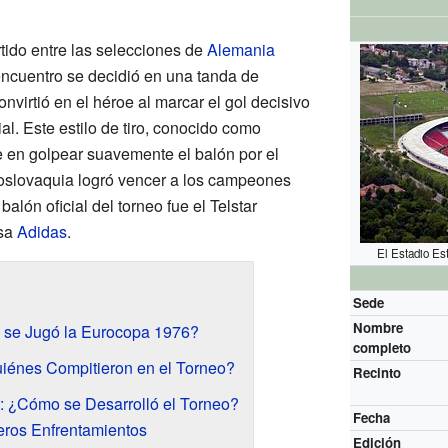
tido entre las selecciones de
Alemania
 encuentro se decidió en una tanda de
nvirtió en el héroe al marcar el gol decisivo
l. Este estilo de tiro, conocido como
e en golpear suavemente el balón por el
ecoslovaquia logró vencer a los campeones
lón oficial del torneo fue el Telstar
esa
Adidas
.
El Estadio Es
Sede
Nombre
 se Jugó la Eurocopa 1976?
completo
uiénes Compitieron en el Torneo?
Recinto
s: ¿Cómo se Desarrolló el Torneo?
Fecha
eros Enfrentamientos
Edición