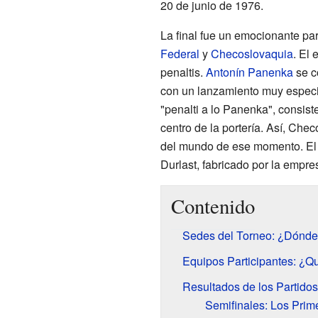
20 de junio de 1976.
La final fue un emocionante par
Federal
y
Checoslovaquia
. El
penaltis.
Antonín Panenka
se co
con un lanzamiento muy especia
"penalti a lo Panenka", consist
centro de la portería. Así, Ch
del mundo de ese momento. El ba
Durlast, fabricado por la empr
Contenido
Sedes del Torneo: ¿Dónde
Equipos Participantes: ¿Q
Resultados de los Partido
Semifinales: Los Prim