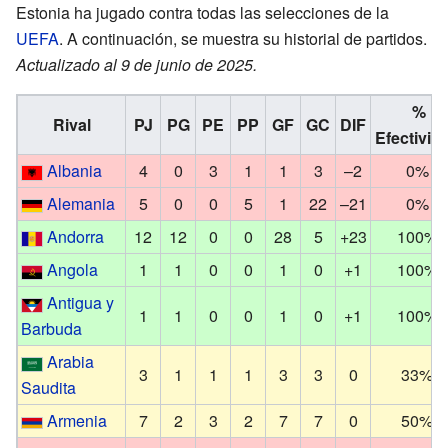
Estonia ha jugado contra todas las selecciones de la
UEFA
. A continuación, se muestra su historial de partidos.
Actualizado al 9 de junio de 2025.
%
Rival
PJ
PG
PE
PP
GF
GC
DIF
Efectivid
Albania
4
0
3
1
1
3
–2
0%
Alemania
5
0
0
5
1
22
–21
0%
Andorra
12
12
0
0
28
5
+23
100%
Angola
1
1
0
0
1
0
+1
100%
Antigua y
1
1
0
0
1
0
+1
100%
Barbuda
Arabia
3
1
1
1
3
3
0
33%
Saudita
Armenia
7
2
3
2
7
7
0
50%