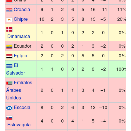
Croacia
9
1
2
6
5
16
–11
11%
Chipre
10
2
3
5
8
13
–5
20%
1
0
1
0
2
2
0
0%
Dinamarca
Ecuador
2
0
0
2
1
3
–2
0%
Egipto
2
0
2
0
5
5
0
0%
El
1
1
0
0
2
0
+2
100%
Salvador
Emiratos
Árabes
2
0
1
1
3
4
–1
0%
Unidos
Escocia
8
0
2
6
3
13
–10
0%
4
0
0
4
1
5
–4
0%
Eslovaquia