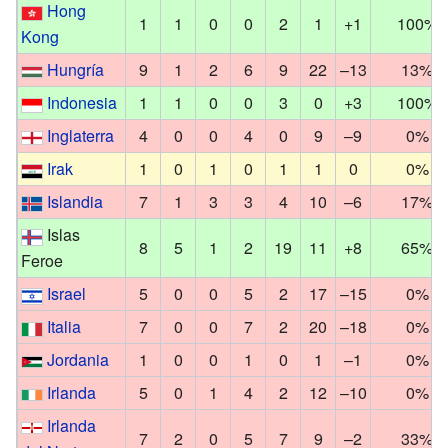
Hong
1
1
0
0
2
1
+1
100%
Kong
Hungría
9
1
2
6
9
22
–13
13%
Indonesia
1
1
0
0
3
0
+3
100%
Inglaterra
4
0
0
4
0
9
–9
0%
Irak
1
0
1
0
1
1
0
0%
Islandia
7
1
3
3
4
10
–6
17%
Islas
8
5
1
2
19
11
+8
65%
Feroe
Israel
5
0
0
5
2
17
–15
0%
Italia
7
0
0
7
2
20
–18
0%
Jordania
1
0
0
1
0
1
–1
0%
Irlanda
5
0
1
4
2
12
–10
0%
Irlanda
7
2
0
5
7
9
–2
33%