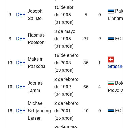
10 de abril
Joseph
Paide
3
DEF
de 1995
5
0
Saliste
Linnamee
(31 años)
3 de mayo
Rasmus
6
DEF
de 1995
21
2
FCI L
Peetson
(31 años)
19 de enero
Maksim
13
DEF
de 2003
35
1
Paskotši
Grasshop
(23 años)
2 de febrero
Joonas
Botev
16
DEF
de 1992
65
4
Tamm
Plovdiv
(34 años)
Michael
2 de febrero
18
DEF
Schjønning-
de 2001
10
0
FCI L
Larsen
(25 años)
28 de junio