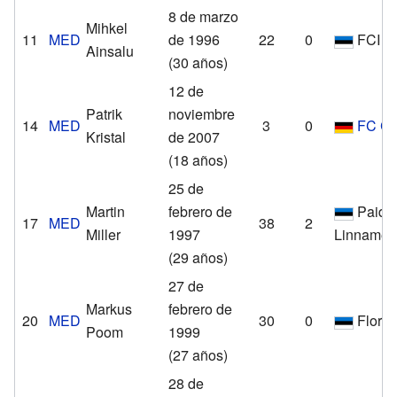
8 de marzo
Mihkel
11
MED
de 1996
22
0
FCI L
Ainsalu
(30 años)
12 de
Patrik
noviembre
14
MED
3
0
FC Co
Kristal
de 2007
(18 años)
25 de
Martin
febrero de
Paide
17
MED
38
2
Miller
1997
Linnamee
(29 años)
27 de
Markus
febrero de
20
MED
30
0
Flora
Poom
1999
(27 años)
28 de