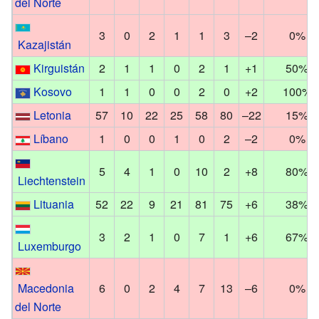
del Norte
3
0
2
1
1
3
–2
0%
Kazajistán
Kirguistán
2
1
1
0
2
1
+1
50%
Kosovo
1
1
0
0
2
0
+2
100%
Letonia
57
10
22
25
58
80
–22
15%
Líbano
1
0
0
1
0
2
–2
0%
5
4
1
0
10
2
+8
80%
Liechtenstein
Lituania
52
22
9
21
81
75
+6
38%
3
2
1
0
7
1
+6
67%
Luxemburgo
Macedonia
6
0
2
4
7
13
–6
0%
del Norte