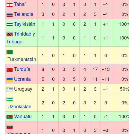
Tahití
1
0
0
1
0
1
–1
0%
Tailandia
3
0
2
1
2
3
–1
0%
Tayikistán
1
1
0
0
2
1
+1
100%
Trinidad y
1
1
0
0
1
0
+1
100%
Tobago
1
0
1
0
1
1
0
0%
Turkmenistán
Turquía
8
0
3
5
4
17
–13
0%
Ucrania
5
0
0
5
0
11
–11
0%
Uruguay
2
1
0
1
2
3
–1
50%
2
0
2
0
3
3
0
0%
Uzbekistán
Vanuatu
1
1
0
0
1
0
+1
100%
1
0
0
1
0
3
–3
0%
Venezuela