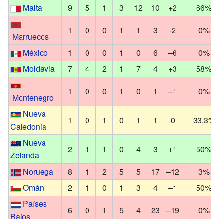
Malta
9
5
1
3
12
10
+2
66%
1
0
0
1
1
3
-2
0%
Marruecos
México
1
0
0
1
0
6
–6
0%
Moldavia
7
4
2
1
7
4
+3
58%
1
0
0
1
0
1
–1
0%
Montenegro
Nueva
1
0
1
0
1
1
0
33,3%
Caledonia
Nueva
2
1
1
0
4
3
+1
50%
Zelanda
Noruega
8
1
2
5
5
17
–12
3%
Omán
2
1
0
1
3
4
–1
50%
Países
6
0
1
5
4
23
–19
0%
Bajos