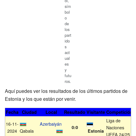
ol,
sím
bol
o
de
los
part
ido
s
act
ual
es
y
futu
ros.
Aquí puedes ver los resultados de los últimos partidos de
Estonia y los que están por venir.
Fecha
Ciudad
Local
Resultado
Visitante
Competición
Liga de
16-11-
Azerbaiyán
0:0
Naciones
2024
Qabala
Estonia
UEFA 24/25