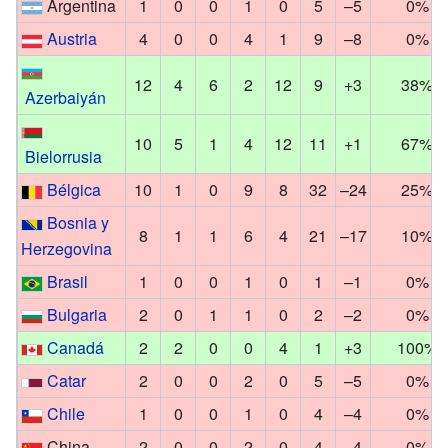
Argentina
1
0
0
1
0
5
–5
0%
Austria
4
0
0
4
1
9
–8
0%
12
4
6
2
12
9
+3
38%
Azerbaiyán
10
5
1
4
12
11
+1
67%
Bielorrusia
Bélgica
10
1
0
9
8
32
–24
25%
Bosnia y
8
1
1
6
4
21
–17
10%
Herzegovina
Brasil
1
0
0
1
0
1
–1
0%
Bulgaria
2
0
1
1
0
2
–2
0%
Canadá
2
2
0
0
4
1
+3
100%
Catar
2
0
0
2
0
5
–5
0%
Chile
1
0
0
1
0
4
–4
0%
China
2
0
0
2
0
4
–4
0%