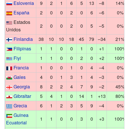
Eslovenia
9
2
1
6
5
13
–8
14%
España
2
0
0
2
0
6
–6
0%
Estados
2
0
0
2
0
5
–5
0%
Unidos
Finlandia
38
10
10
18
45
79
–34
21%
Filipinas
1
1
0
0
1
0
+1
100%
Fiyi
1
1
0
0
2
0
+2
100%
Francia
1
0
0
1
0
4
–4
0%
Gales
4
0
1
3
1
4
–3
0%
Georgia
8
2
2
4
7
9
–2
45%
Gibraltar
5
4
1
0
14
1
+13
80%
Grecia
6
1
2
3
5
9
–4
0%
Guinea
1
1
0
0
3
0
+3
100%
Ecuatorial