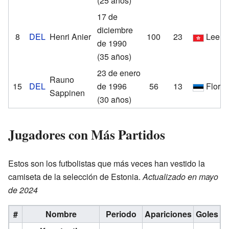
(25 años)
17 de
diciembre
8
DEL
Henri Anier
100
23
Lee M
de 1990
(35 años)
23 de enero
Rauno
15
DEL
de 1996
56
13
Flora
Sappinen
(30 años)
Jugadores con Más Partidos
Estos son los futbolistas que más veces han vestido la
camiseta de la selección de Estonia.
Actualizado en mayo
de 2024
#
Nombre
Periodo
Apariciones
Goles