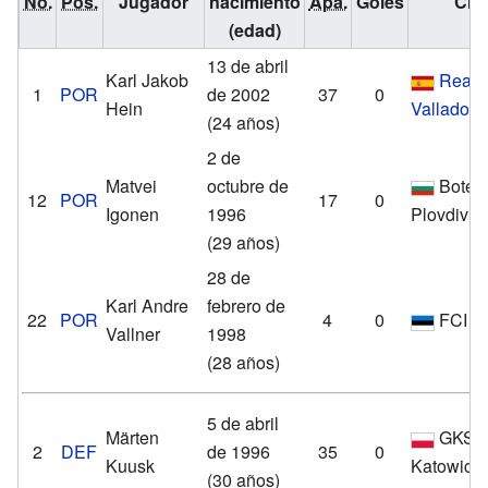
No.
Pos.
Jugador
nacimiento
Apa.
Goles
Clu
(edad)
13 de abril
Karl Jakob
Real
1
POR
de 2002
37
0
Hein
Valladoli
(24 años)
2 de
Matvei
octubre de
Botev
12
POR
17
0
Igonen
1996
Plovdiv
(29 años)
28 de
Karl Andre
febrero de
22
POR
4
0
FCI L
Vallner
1998
(28 años)
5 de abril
Märten
GKS
2
DEF
de 1996
35
0
Kuusk
Katowice
(30 años)