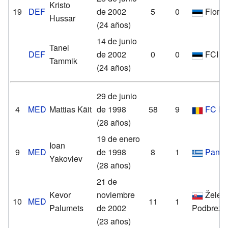
Kristo
19
DEF
de 2002
5
0
Flora
Hussar
(24 años)
14 de junio
Tanel
DEF
de 2002
0
0
FCI L
Tammik
(24 años)
29 de junio
4
MED
Mattias Käit
de 1998
58
9
FC Ra
(28 años)
19 de enero
Ioan
9
MED
de 1998
8
1
Panio
Yakovlev
(28 años)
21 de
Kevor
noviembre
Železi
10
MED
11
1
Palumets
de 2002
Podbrezo
(23 años)