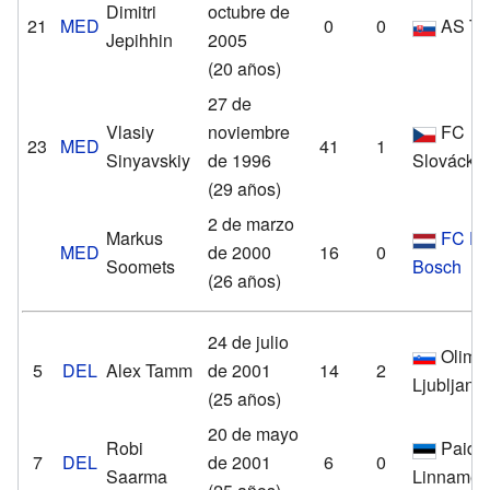
Dimitri
octubre de
21
MED
0
0
AS Tr
Jepihhin
2005
(20 años)
27 de
Vlasiy
noviembre
FC
23
MED
41
1
Sinyavskiy
de 1996
Slovácko
(29 años)
2 de marzo
Markus
FC D
MED
de 2000
16
0
Soomets
Bosch
(26 años)
24 de julio
Olimpi
5
DEL
Alex Tamm
de 2001
14
2
Ljubljana
(25 años)
20 de mayo
Robi
Paide
7
DEL
de 2001
6
0
Saarma
Linnamee