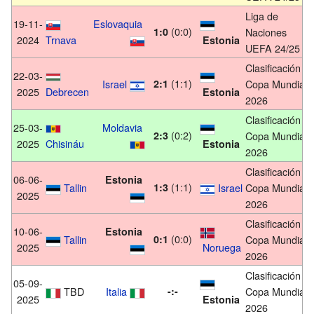
Liga de
19-11-
Eslovaquia
(0:0)
1:0
Naciones
2024
Trnava
Estonia
UEFA 24/25
Clasificación
22-03-
(1:1)
Israel
2:1
Copa Mundial
2025
Debrecen
Estonia
2026
Clasificación
25-03-
Moldavia
(0:2)
2:3
Copa Mundial
2025
Chisináu
Estonia
2026
Clasificación
06-06-
Estonia
(1:1)
Tallin
1:3
Israel
Copa Mundial
2025
2026
Clasificación
10-06-
Estonia
(0:0)
Tallin
0:1
Copa Mundial
2025
Noruega
2026
Clasificación
05-09-
TBD
Italia
-:-
Copa Mundial
2025
Estonia
2026