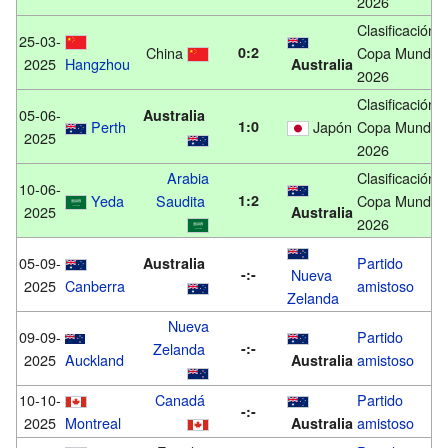
2026
Clasificación
25-03-
China
0:2
Copa Mundial
2025
Hangzhou
Australia
2026
Clasificación
05-06-
Australia
Perth
1:0
Japón
Copa Mundial
2025
2026
Arabia
Clasificación
10-06-
Yeda
Saudita
1:2
Copa Mundial
2025
Australia
2026
05-09-
Partido
Australia
-:-
Nueva
2025
Canberra
amistoso
Zelanda
Nueva
09-09-
Partido
Zelanda
-:-
2025
Auckland
amistoso
Australia
10-10-
Canadá
Partido
-:-
2025
Montreal
amistoso
Australia