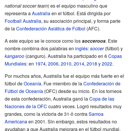
national soccer team
) es el equipo masculino que
representa a
Australia
en el fútbol. Está dirigida por
Football Australia
, su asociación principal, y forma parte
de la
Confederación Asiática de Fútbol
(AFC).
A este equipo se le conoce como los
socceroos
. Este
nombre combina dos palabras en
inglés
:
soccer
(fútbol) y
kangaroo
(canguro). Australia ha participado en 6
Copas
Mundiales
: en
1974
,
2006
,
2010
,
2014
,
2018
y
2022
.
Por muchos años, Australia fue el equipo más fuerte en el
fútbol de
Oceanía
. Fue miembro de la
Confederación de
Fútbol de Oceanía
(OFC) desde su inicio. En los torneos
de esta confederación, Australia ganó la
Copa de las
Naciones de la OFC
cuatro veces. Logró resultados muy
grandes, como la victoria de 31-0 contra
Samoa
Americana
en 2001. Sin embargo, estos resultados no
ayudaban a que Australia mejorara en el fútbol mundial.