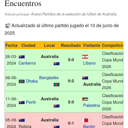
Encuentros
Anexo:Partidos de la selección de fútbol de Australia
Artículo principal:
Actualizado al último partido jugado el 10 de junio de
2025
Fecha
Ciudad
Local
Resultado
Visitante
Competición
Clasificación
26-03-
Australia
5:0
Copa Mundial
2024
Canberra
Líbano
2026
Clasificación
06-06-
Bangladés
Dhaka
0:2
Copa Mundial
2024
Australia
2026
Clasificación
11-06-
Australia
Perth
5:0
Copa Mundial
2024
Palestina
2026
Clasificación
05-09-
Australia
0:1
Copa Mundial
2024
Robina
Baréin