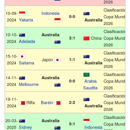
2026
Clasificación
10-09-
Indonesia
0:0
Copa Mundial
2024
Yakarta
Australia
2026
Clasificación
10-10-
Australia
3:1
China
Copa Mundial
2024
Adelaida
2026
Clasificación
15-10-
Japón
1:1
Copa Mundial
2024
Saitama
Australia
2026
Clasificación
14-11-
Australia
0:0
Arabia
Copa Mundial
2024
Melbourne
Saudita
2026
Clasificación
19-11-
Riffa
Baréin
2:2
Copa Mundial
2024
Australia
2026
Clasificación
20-03-
Australia
5:1
Copa Mundial
2025
Sídney
Indonesia