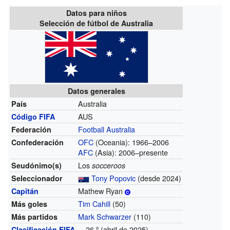
Datos para niños
Selección de fútbol de Australia
Datos generales
Australia
País
AUS
Código FIFA
Football Australia
Federación
OFC
(Oceania): 1966–2006
Confederación
AFC
(Asia): 2006–presente
Los
Seudónimo(s)
socceroos
Tony Popovic
(desde 2024)
Seleccionador
Mathew Ryan
Capitán
Tim Cahill
(50)
Más goles
Mark Schwarzer
(110)
Más partidos
26.º (abril de 2025)
Clasificación FIFA