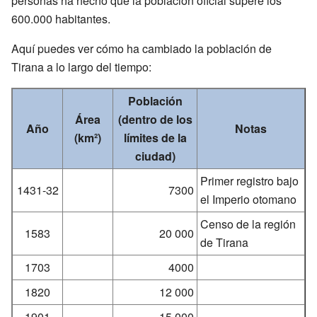
personas ha hecho que la población oficial supere los
600.000 habitantes.
Aquí puedes ver cómo ha cambiado la población de
Tirana a lo largo del tiempo:
Población
Área
(dentro de los
Año
Notas
(km²)
límites de la
ciudad)
Primer registro bajo
1431-32
7300
el Imperio otomano
Censo de la región
1583
20 000
de Tirana
1703
4000
1820
12 000
1901
15 000