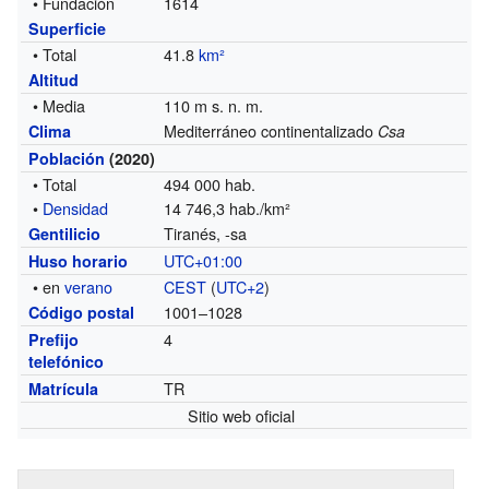
• Fundación
1614
Superficie
• Total
41.8
km²
Altitud
• Media
110 m s. n. m.
Mediterráneo continentalizado
Clima
Csa
Población
(2020)
• Total
494 000 hab.
•
Densidad
14 746,3 hab./km²
Tiranés, -sa
Gentilicio
UTC+01:00
Huso horario
• en
verano
CEST
(
UTC+2
)
1001–1028
Código postal
4
Prefijo
telefónico
TR
Matrícula
Sitio web oficial