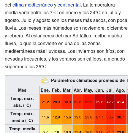
del
clima mediterráneo
y
continental
. La temperatura
media varía entre los 7°C en enero y los 24°C en julio y
agosto. Julio y agosto son los meses más secos, con poca
lluvia. Los meses más húmedos son noviembre, diciembre
y febrero. Al estar cerca del mar Adriático, recibe mucha
lluvia, lo que la convierte en una de las zonas
mediterráneas más lluviosas. Los inviernos son fríos, con
nevadas frecuentes, y los veranos son cálidos, a menudo
superando los 35°C.
Parámetros climáticos promedio de Ti
Mes
Ene.
Feb.
Mar.
Abr.
May.
Jun.
Jul.
Ago.
Se
Temp. máx.
21.2
28.0
30.3
32.6
35.9
39.6
42.2
41.4
39
abs. (°C)
Temp. máx.
11.6
12.9
15.6
19.0
23.8
27.7
30.7
30.7
27
media (°C)
Temp. media
6.7
7.8
10.0
13.4
18.0
21.6
24.0
23.8
20