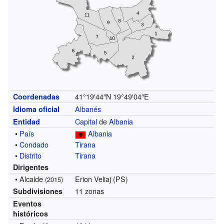
41°19′44″N
19°49′04″E
Coordenadas
Albanés
Idioma oficial
Capital
de
Albania
Entidad
•
País
Albania
•
Condado
Tirana
•
Distrito
Tirana
Dirigentes
• Alcalde
Erion Veliaj (PS)
(2015)
11 zonas
Subdivisiones
Eventos
históricos