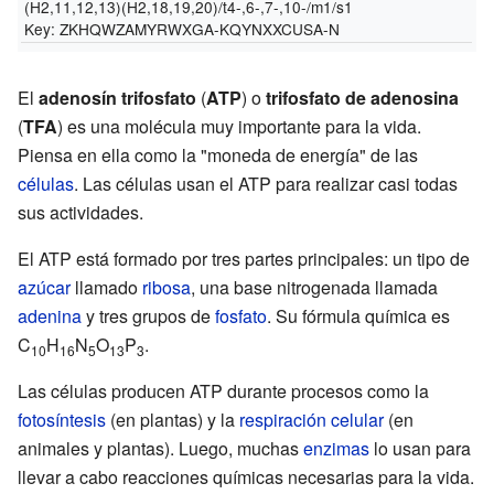
(H2,11,12,13)(H2,18,19,20)/t4-,6-,7-,10-/m1/s1
Key:
ZKHQWZAMYRWXGA-KQYNXXCUSA-N
El
adenosín trifosfato
(
ATP
) o
trifosfato de adenosina
(
TFA
) es una molécula muy importante para la vida.
Piensa en ella como la "moneda de energía" de las
células
. Las células usan el ATP para realizar casi todas
sus actividades.
El ATP está formado por tres partes principales: un tipo de
azúcar
llamado
ribosa
, una base nitrogenada llamada
adenina
y tres grupos de
fosfato
. Su fórmula química es
C
H
N
O
P
.
10
16
5
13
3
Las células producen ATP durante procesos como la
fotosíntesis
(en plantas) y la
respiración celular
(en
animales y plantas). Luego, muchas
enzimas
lo usan para
llevar a cabo reacciones químicas necesarias para la vida.