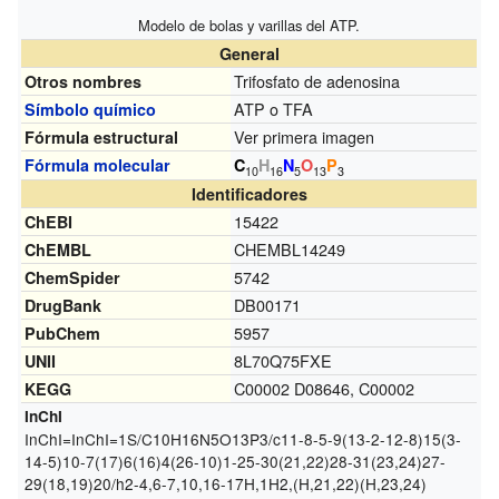
Modelo de bolas y varillas del ATP.
General
Trifosfato de adenosina
Otros nombres
ATP o TFA
Símbolo químico
Ver primera imagen
Fórmula estructural
Fórmula molecular
C
H
N
O
P
10
16
5
13
3
Identificadores
15422
ChEBI
CHEMBL14249
ChEMBL
5742
ChemSpider
DB00171
DrugBank
5957
PubChem
8L70Q75FXE
UNII
C00002 D08646, C00002
KEGG
InChI
InChI=
InChI=1S/C10H16N5O13P3/c11-8-5-9(13-2-12-8)15(3-
14-5)10-7(17)6(16)4(26-10)1-25-30(21,22)28-31(23,24)27-
29(18,19)20/h2-4,6-7,10,16-17H,1H2,(H,21,22)(H,23,24)