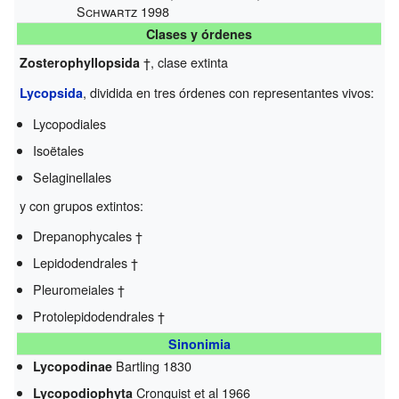
Schwartz 1998
Clases y órdenes
†, clase extinta
Zosterophyllopsida
, dividida en tres órdenes con representantes vivos:
Lycopsida
Lycopodiales
Isoëtales
Selaginellales
y con grupos extintos:
Drepanophycales †
Lepidodendrales †
Pleuromeiales †
Protolepidodendrales †
Sinonimia
Bartling 1830
Lycopodinae
Cronquist et al 1966
Lycopodiophyta