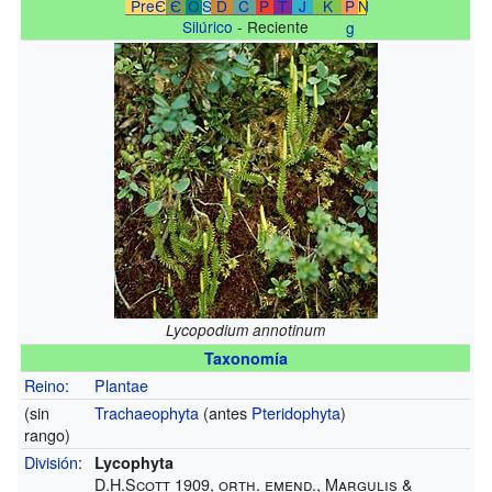
PreЄ
Є
O
S
D
C
P
T
J
K
P
N
Silúrico
- Reciente
g
Lycopodium annotinum
Taxonomía
Reino
:
Plantae
(sin
Trachaeophyta
(antes
Pteridophyta
)
rango)
División
:
Lycophyta
D.H.Scott 1909, orth. emend., Margulis &