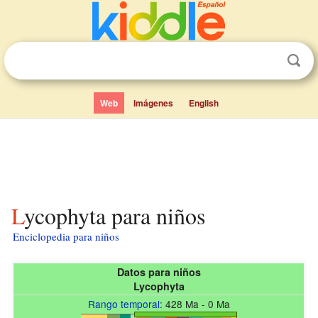
Web
Imágenes
English
Lycophyta para niños
Enciclopedia para niños
Datos para niños
Lycophyta
Rango temporal
: 428 Ma - 0 Ma