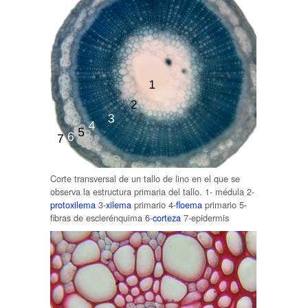
Corte transversal de un tallo de lino en el que se
observa la estructura primaria del tallo. 1- médula 2-
protoxilema
3-
xilema
primario 4-
floema
primario 5-
fibras de esclerénquima 6-
corteza
7-epidermis