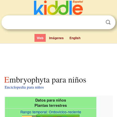
Web
Imágenes
English
Embryophyta para niños
Enciclopedia para niños
Datos para niños
Plantas terrestres
Rango temporal
:
Ordovícico
-
reciente