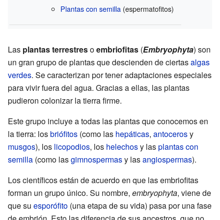
Plantas con semilla
(espermatofitos)
Las
plantas terrestres
o
embriofitas
(
Embryophyta
) son
un gran grupo de plantas que descienden de ciertas
algas
verdes
. Se caracterizan por tener adaptaciones especiales
para vivir fuera del agua. Gracias a ellas, las plantas
pudieron colonizar la tierra firme.
Este grupo incluye a todas las plantas que conocemos en
la tierra: los
briófitos
(como las
hepáticas
,
antoceros
y
musgos
), los
licopodios
, los
helechos
y las
plantas con
semilla
(como las
gimnospermas
y las
angiospermas
).
Los científicos están de acuerdo en que las embriofitas
forman un grupo único. Su nombre,
embryophyta
, viene de
que su
esporófito
(una etapa de su vida) pasa por una fase
de embrión. Esto las diferencia de sus ancestros, que no