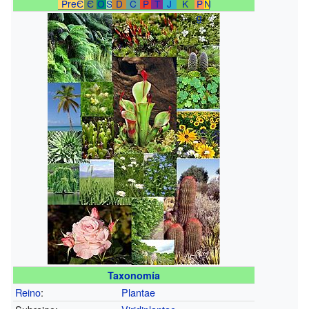
PreЄ
Є
O
S
D
C
P
T
J
K
P
N
g
Taxonomía
Reino
:
Plantae