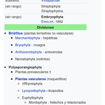
Subreino:
Viridiplantae
(sin rango)
Streptophyta
Streptophytina
(sin rango):
Embryophyta
Engler
, 1892
Divisiones
(plantas terrestres no vasculares)
Briófitos
Marchantiophyta
- hepáticas
Bryophyta
- musgos
Anthocerotophyta
- antocerotas
Nematophyta (extintos)
Polysporangiophyta
Plantas prevasculares †
(traqueófitos)
Plantas vasculares
†Rhyniophyta
Lycopodiophyta
—licopodios
Euphyllophyta
Monilophyta - helechos y relacionados