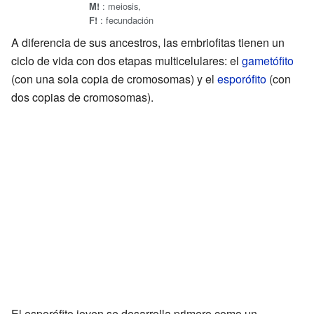
: meiosis,
M!
: fecundación
F!
A diferencia de sus ancestros, las embriofitas tienen un
ciclo de vida con dos etapas multicelulares: el
gametófito
(con una sola copia de cromosomas) y el
esporófito
(con
dos copias de cromosomas).
El esporófito joven se desarrolla primero como un