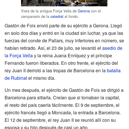
Vista de la antigua Força Vella de
Gerona
con el
campanario de la
catedral
al fondo.
Gastón de Foix envió parte de su ejército a Gerona. Llegó
en solo dos días y entró en la ciudad sin luchar, ya que las
fuerzas del conde de Pallars, muy inferiores en número, se
habían retirado. Así, el 23 de julio, se levantó el
asedio de
la Força Vella
y la reina Juana Enríquez y el príncipe
Fernando fueron liberados. En otro frente, el ejército del
rey Juan II derrotó a las tropas de Barcelona en la
batalla
de Rubinat
el mismo día.
Un mes después, el ejército de Gastón de Foix se dirigió a
Barcelona para sitiarla. Creían que si tomaban la capital,
el resto del país caería fácilmente. El 9 de septiembre, el
ejército francés llegó a Moncada, la entrada a Barcelona.
El 12 de septiembre, el rey Juan II se reunió allí con su
esposa y su hijo después de casi un año.