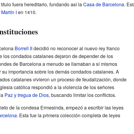
título fuera hereditario, fundando así la
Casa de Barcelona
. Es
e
Martín I
en 1410.
instituciones
rcelona
Borrell II
decidió no reconocer al nuevo rey franco
que los condados catalanes dejaron de depender de los
condes de Barcelona a menudo se llamaban a sí mismos
ar su importancia sobre los demás condados catalanes. A
dados catalanes vivieron un proceso de feudalización, donde
 Iglesia católica respondió a la violencia de los señores
la
Paz y tregua de Dios
, buscando limitar los conflictos.
nieto de la condesa Ermesinda, empezó a escribir las leyes
arcelona
. Esta fue la primera colección completa de leyes