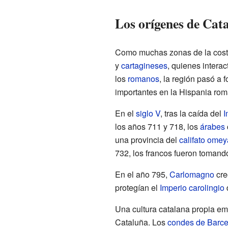
Los orígenes de Cat
Como muchas zonas de la cost
y
cartagineses
, quienes intera
los
romanos
, la región pasó a 
importantes en la Hispania rom
En el
siglo V
, tras la caída del
I
los años 711 y 718, los
árabes
una provincia del
califato omey
732, los francos fueron tomando 
En el año 795,
Carlomagno
cre
protegían el
Imperio carolingio
Una cultura catalana propia em
Cataluña. Los
condes de Barce