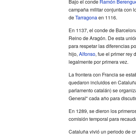
Bajo el conde
Ramón Berenguer
campaña militar conjunta con l
de
Tarragona
en 1116.
En 1137, el conde de Barcelo
Reino de Aragón. De esta unió
para respetar las diferencias p
hijo,
Alfonso
, fue el primer re
legalmente por primera vez.
La frontera con Francia se esta
quedaron incluidos en Cataluña
parlamento catalán) se organiz
General" cada año para discutir 
En 1289, se dieron los primero
comisión temporal para recauda
Cataluña vivió un periodo de c