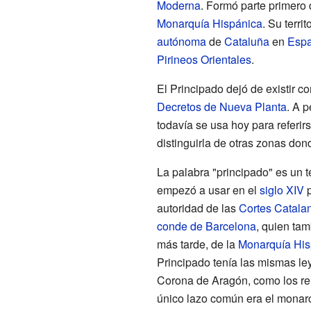
Moderna
. Formó parte primero 
Monarquía Hispánica
. Su terri
autónoma
de
Cataluña
en
Esp
Pirineos Orientales
.
El Principado dejó de existir co
Decretos de Nueva Planta
. A p
todavía se usa hoy para referi
distinguirla de otras zonas don
La palabra "principado" es un té
empezó a usar en el
siglo XIV
p
autoridad de las
Cortes Catala
conde de Barcelona
, quien tam
más tarde, de la
Monarquía His
Principado tenía las mismas ley
Corona de Aragón, como los r
único lazo común era el monar