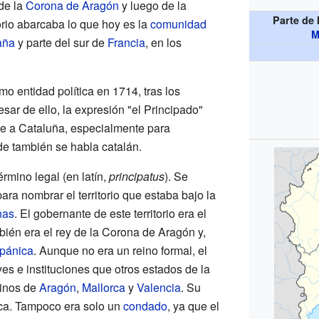
de la
Corona de Aragón
y luego de la
Parte de 
torio abarcaba lo que hoy es la
comunidad
M
aña
y parte del sur de
Francia
, en los
mo entidad política en 1714, tras los
esar de ello, la expresión "el Principado"
rse a Cataluña, especialmente para
de también se habla catalán.
rmino legal (en latín,
principatus
). Se
ara nombrar el territorio que estaba bajo la
nas
. El gobernante de este territorio era el
bién era el rey de la Corona de Aragón y,
pánica
. Aunque no era un reino formal, el
es e instituciones que otros estados de la
einos de
Aragón
,
Mallorca
y
Valencia
. Su
ca. Tampoco era solo un
condado
, ya que el