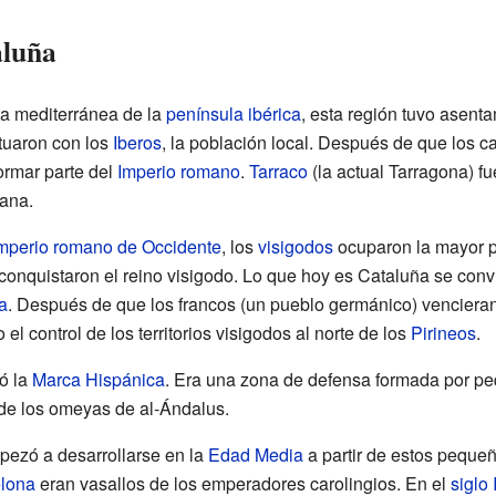
aluña
a mediterránea de la
península ibérica
, esta región tuvo asent
ctuaron con los
Iberos
, la población local. Después de que los c
formar parte del
Imperio romano
.
Tarraco
(la actual Tarragona) f
ana.
mperio romano de Occidente
, los
visigodos
ocuparon la mayor p
conquistaron el reino visigodo. Lo que hoy es Cataluña se convi
a
. Después de que los francos (un pueblo germánico) vencieran
el control de los territorios visigodos al norte de los
Pirineos
.
ó la
Marca Hispánica
. Era una zona de defensa formada por 
de los omeyas de al-Ándalus.
pezó a desarrollarse en la
Edad Media
a partir de estos peque
lona
eran vasallos de los emperadores carolingios. En el
siglo 