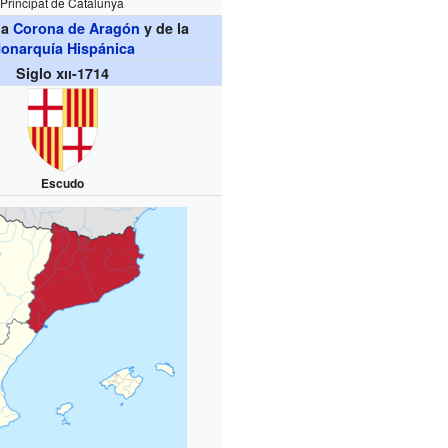
Principat de Catalunya
la
Corona de Aragón
y de la
onarquía Hispánica
Siglo
xii
-1714
Escudo