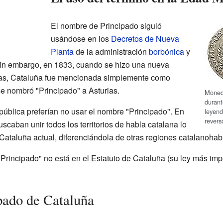
El nombre de Principado siguió
usándose en los
Decretos de Nueva
Planta
de la administración
borbónica
y
Sin embargo, en 1833, cuando se hizo una nueva
as, Cataluña fue mencionada simplemente como
se nombró "Principado" a Asturias.
Moned
durant
pública preferían no usar el nombre "Principado". En
leyend
revers
caban unir todos los territorios de habla catalana lo
 Cataluña actual, diferenciándola de otras regiones catalanohab
Principado" no está en el Estatuto de Cataluña (su ley más imp
ipado de Cataluña