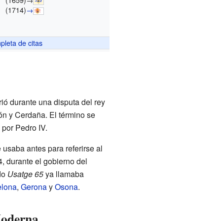
(1714)
→
mpleta de citas
ió durante una disputa del rey
ón y Cerdaña. El término se
 por Pedro IV.
 usaba antes para referirse al
, durante el gobierno del
do
Usatge 65
ya llamaba
elona
,
Gerona
y
Osona
.
Moderna