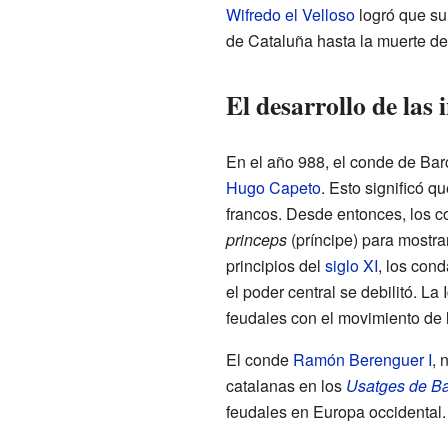
Wifredo el Velloso
logró que su 
de Cataluña hasta la muerte d
El desarrollo de las 
En el año 988, el conde de Ba
Hugo Capeto
. Esto significó 
francos. Desde entonces, los 
princeps
(príncipe) para mostr
principios del
siglo XI
, los con
el poder central se debilitó. La
feudales con el movimiento de 
El conde
Ramón Berenguer I
, 
catalanas en los
Usatges de B
feudales en Europa occidental.