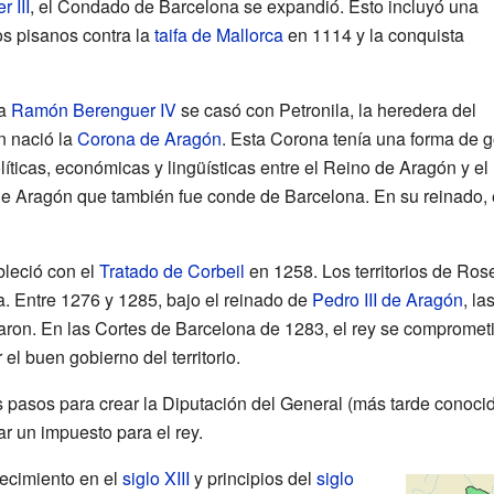
 III
, el Condado de Barcelona se expandió. Esto incluyó una
os pisanos contra la
taifa de Mallorca
en 1114 y la conquista
na
Ramón Berenguer IV
se casó con Petronila, la heredera del
n nació la
Corona de Aragón
. Esta Corona tenía una forma de 
olíticas, económicas y lingüísticas entre el Reino de Aragón y e
y de Aragón que también fue conde de Barcelona. En su reinado, 
bleció con el
Tratado de Corbeil
en 1258. Los territorios de Ros
. Entre 1276 y 1285, bajo el reinado de
Pedro III de Aragón
, la
aron. En las Cortes de Barcelona de 1283, el rey se comprometi
el buen gobierno del territorio.
s pasos para crear la Diputación del General (más tarde conoci
r un impuesto para el rey.
recimiento en el
siglo XIII
y principios del
siglo