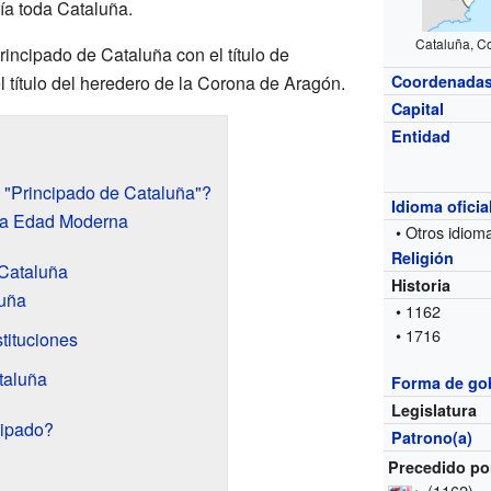
a toda Cataluña.
Cataluña, C
rincipado de Cataluña con el título de
l título del heredero de la Corona de Aragón.
Coordenada
Capital
Entidad
 "Principado de Cataluña"?
Idioma oficia
 la Edad Moderna
• Otros idiom
Religión
 Cataluña
Historia
luña
• 1162
• 1716
stituciones
taluña
Forma de go
Legislatura
cipado?
Patrono(a)
Precedido po
←
(1162)