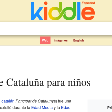
Web
Imágenes
English
de Cataluña para niños
n
catalán
Principat de Catalunya
) fue una
existió durante la
Edad Media
y la
Edad
Pr