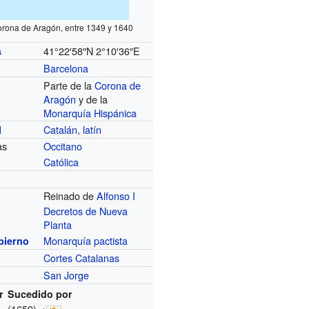
orona de Aragón, entre 1349 y 1640
41°22′58″N
2°10′36″E
s
Barcelona
Parte de la
Corona de
Aragón
y de la
Monarquía Hispánica
Catalán
,
latín
l
as
Occitano
Católica
Reinado de
Alfonso I
Decretos de Nueva
Planta
Monarquía
pactista
bierno
Cortes Catalanas
San Jorge
r
Sucedido por
(1659)
→