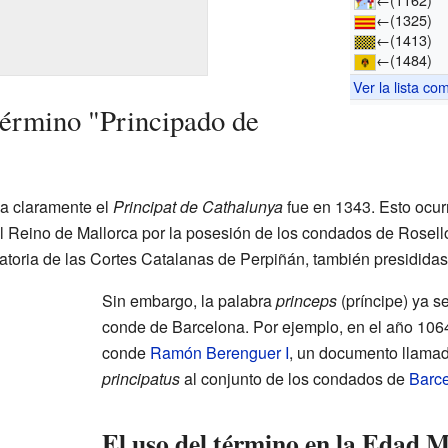
←
(1325)
←
(1413)
←
(1484)
Ver la lista co
término "Principado de
a claramente el
Principat de Cathalunya
fue en 1343. Esto ocurr
l Reino de Mallorca por la posesión de los condados de Rosell
atoria de las Cortes Catalanas de Perpiñán, también presididas
Sin embargo, la palabra
princeps
(príncipe) ya se
conde de Barcelona. Por ejemplo, en el año 1064
conde
Ramón Berenguer I
, un documento llama
principatus
al conjunto de los condados de
Barc
El uso del término en la Edad 