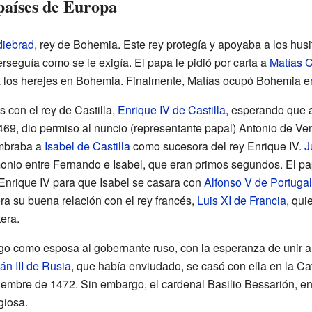
países de Europa
diebrad
, rey de Bohemia. Este rey protegía y apoyaba a los husit
rseguía como se le exigía. El papa le pidió por carta a
Matías C
 los herejes en Bohemia. Finalmente, Matías ocupó Bohemia e
con el rey de Castilla,
Enrique IV de Castilla
, esperando que 
469, dio permiso al nuncio (representante papal) Antonio de Ve
ombraba a
Isabel de Castilla
como sucesora del rey Enrique IV.
J
monio entre Fernando e Isabel, que eran primos segundos. El pa
 Enrique IV para que Isabel se casara con
Alfonso V de Portugal
ra su buena relación con el rey francés,
Luis XI de Francia
, qui
tera.
ogo como esposa al gobernante ruso, con la esperanza de unir a
ván III de Rusia
, que había enviudado, se casó con ella en la Ca
iembre de 1472. Sin embargo, el cardenal Basilio Bessarión, en
giosa.