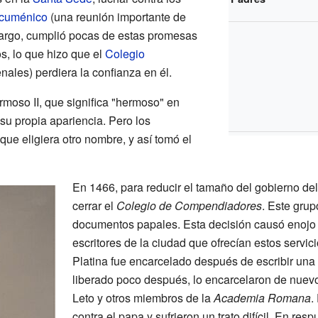
ecuménico
(una reunión importante de
bargo, cumplió pocas de estas promesas
s, lo que hizo que el
Colegio
nales) perdiera la confianza en él.
ormoso II, que significa "hermoso" en
su propia apariencia. Pero los
ue eligiera otro nombre, y así tomó el
En 1466, para reducir el tamaño del gobierno del
cerrar el
Colegio de Compendiadores
. Este gru
documentos papales. Esta decisión causó enojo y
escritores de la ciudad que ofrecían estos servi
Platina fue encarcelado después de escribir una
liberado poco después, lo encarcelaron de nue
Leto y otros miembros de la
Academia Romana
.
contra el papa y sufrieron un trato difícil. En res