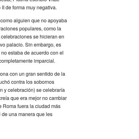
 II de forma muy negativa.
II como alguien que no apoyaba
braciones populares, como la
s celebraciones se hicieran en
evo palacio. Sin embargo, es
y no estaba de acuerdo con el
 completamente imparcial.
sona con un gran sentido de la
 luchó contra los sobornos
n y celebración) se celebraría
creía que era mejor no cambiar
que Roma fuera la ciudad más
l
de una manera que les