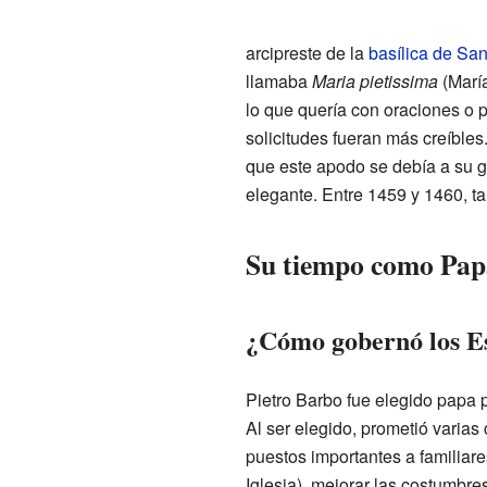
arcipreste de la
basílica de Sa
llamaba
Maria pietissima
(María
lo que quería con oraciones o p
solicitudes fueran más creíbles
que este apodo se debía a su gu
elegante. Entre 1459 y 1460, t
Su tiempo como Pap
¿Cómo gobernó los Es
Pietro Barbo fue elegido papa 
Al ser elegido, prometió varias
puestos importantes a familiare
Iglesia), mejorar las costumbre