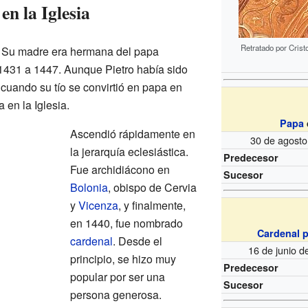
en la Iglesia
Retratado por Crist
. Su madre era hermana del papa
 1431 a 1447. Aunque Pietro había sido
cuando su tío se convirtió en papa en
 en la Iglesia.
Papa
Ascendió rápidamente en
30 de agosto
la jerarquía eclesiástica.
Predecesor
Fue archidiácono en
Sucesor
Bolonia
, obispo de Cervia
y
Vicenza
, y finalmente,
en 1440, fue nombrado
Cardenal p
cardenal
. Desde el
16 de junio 
principio, se hizo muy
Predecesor
popular por ser una
Sucesor
persona generosa.