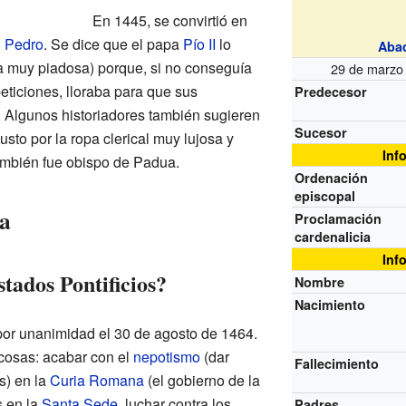
En 1445, se convirtió en
n Pedro
. Se dice que el papa
Pío II
lo
Aba
 muy piadosa) porque, si no conseguía
29 de marzo 
eticiones, lloraba para que sus
Predecesor
. Algunos historiadores también sugieren
Sucesor
sto por la ropa clerical muy lujosa y
Inf
ambién fue obispo de Padua.
Ordenación
episcopal
a
Proclamación
cardenalicia
Inf
tados Pontificios?
Nombre
Nacimiento
por unanimidad el 30 de agosto de 1464.
 cosas: acabar con el
nepotismo
(dar
Fallecimiento
s) en la
Curia Romana
(el gobierno de la
s en la
Santa Sede
, luchar contra los
Padres