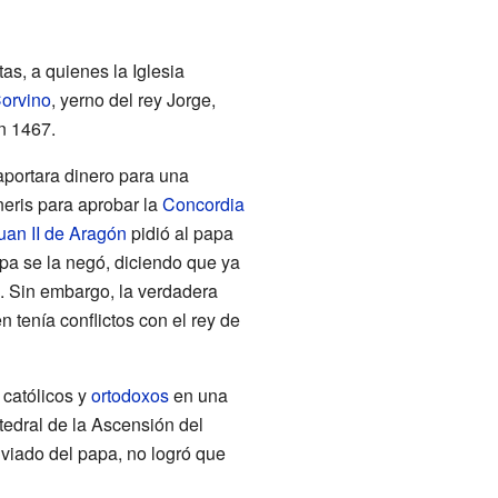
as, a quienes la Iglesia
orvino
, yerno del rey Jorge,
n 1467.
aportara dinero para una
neris para aprobar la
Concordia
uan II de Aragón
pidió al papa
pa se la negó, diciendo que ya
. Sin embargo, la verdadera
en tenía conflictos con el rey de
 católicos y
ortodoxos
en una
tedral de la Ascensión del
viado del papa, no logró que