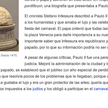
pontificum
, una biografía que presentaba a Paulo
El cronista Stefano Infessura describió a Paulo 
a los humanistas y que amaba el lujo y las cele
fiesta del carnaval. El papa ordenó que todas la
la plaza Venecia para darle importancia a su nu
importante saber que Infessura era republicano 
papado, por lo que su información podría no ser
 (hacia 1470,
A pesar de algunas críticas, Paulo II fue una per
justicia. Mejoró la administración de la ciudad y
u papado, se estableció que el jubileo (un año especial de perdó
a que resolvía pocos de los problemas que le llegaban, porque 
e gustaba el lujo y era un gran protector de las artes; quería 
os impuestos a los
judíos
y los obligó a participar en el
carnava