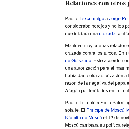
Relaciones con otros 
Paulo II
excomulgó
a
Jorge Po
consideraba herejes y no los pe
que iniciara una
cruzada
contra
Mantuvo muy buenas relaciones 
cruzada contra los turcos. En 1
de Guisando
. Este acuerdo n
una autorización para el matri
había dado otra autorización a
razón de la negativa del papa e
Aragón por territorios en la fron
Paulo II ofreció a Sofía Paleól
sola fe. El
Príncipe de Moscú
I
Kremlin de Moscú
el 12 de nov
Moscú cambiara su política reli