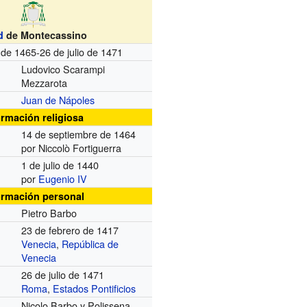
d
de Montecassino
de 1465-26 de julio de 1471
Ludovico Scarampi
Mezzarota
Juan de Nápoles
ormación religiosa
14 de septiembre de 1464
por Niccolò Fortiguerra
1 de julio de 1440
por
Eugenio IV
ormación personal
Pietro Barbo
23 de febrero de 1417
Venecia
,
República de
Venecia
26 de julio de 1471
Roma
,
Estados Pontificios
Nicolo Barbo y Polissena