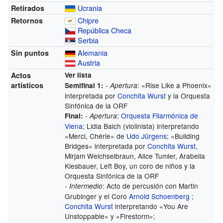
Ucrania
Retirados
Chipre
Retornos
República Checa
Serbia
Alemania
Sin puntos
Austria
Actos
Ver lista
artísticos
: «Rise Like a Phoenix»
Semifinal 1:
- Apertura
interpretada por
Conchita Wurst
y la Orquesta
Sinfónica de la ORF
:
Orquesta Filarmónica de
Final:
- Apertura
Viena
; Lidia Baich (violinista) interpretando
«Merci, Chérie» de
Udo Jürgens
; «Building
Bridges» interpretada por
Conchita Wurst
,
Mirjam Weichselbraun, Alice Tumler, Arabella
Kiesbauer, Left Boy, un coro de niños y la
Orquesta Sinfónica de la ORF
: Acto de percusión con Martin
- Intermedio
Grubinger y el Coro
Arnold Schoenberg
;
Conchita Wurst
interpretando «You Are
Unstoppable» y «Firestorm»;