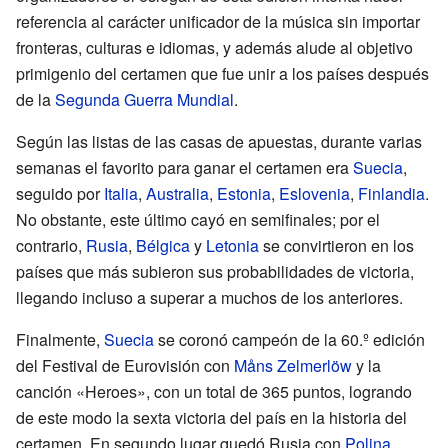
referencia al carácter unificador de la música sin importar
fronteras, culturas e idiomas, y además alude al objetivo
primigenio del certamen que fue unir a los países después
de la
Segunda Guerra Mundial
.
Según las listas de las casas de apuestas, durante varias
semanas el favorito para ganar el certamen era
Suecia
,
seguido por
Italia
,
Australia
,
Estonia
,
Eslovenia
,
Finlandia
.
No obstante, este último cayó en semifinales; por el
contrario,
Rusia
,
Bélgica
y
Letonia
se convirtieron en los
países que más subieron sus probabilidades de victoria,
llegando incluso a superar a muchos de los anteriores.
Finalmente,
Suecia
se coronó campeón de la 60.º edición
del Festival de Eurovisión con
Måns Zelmerlöw
y la
canción «Heroes», con un total de 365 puntos, logrando
de este modo la sexta victoria del país en la historia del
certamen. En segundo lugar quedó Rusia con
Polina