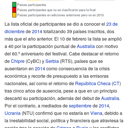
Países participantes
Países participantes que no se clasificaron para la final
Países participantes en ediciones anteriores pero no en 2015
La lista oficial de participantes se dio a conocer el
23 de
diciembre
de
2014
totalizando 39 países inscritos, dos
más que el año anterior. El 10 de febrero la lista se amplió
a 40 por la participación puntual de
Australia
con motivo
del 60.º aniversario del festival. Cabe destacar el retorno
de
Chipre
(CyBC) y
Serbia
(RTS), países que se
ausentaron en
2014
como consecuencia de la crisis
económica y recorte de presupuesto a las emisoras
nacionales, así como el retorno de
República Checa
(
CT
)
tras cinco años de ausencia, pese a que en un principio
descartó su participación, además del debut de
Australia
.
Por el contrario, a mediados de
septiembre
de
2014
,
Ucrania
(NTU) confirmó que no estaría en
Viena
, debido a
la inestabilidad social, política y financiera que atraviesa la
nación tras la anexión de
Crimea
a
Rusia
y los conflictos