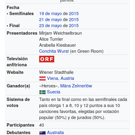
Fecha
19 de mayo
de
2015
• Semifinales
21 de mayo
de
2015
23 de mayo
de
2015
• Final
Mirjam Weichselbraun
Presentadores
Alice Tumler
Arabella Kiesbauer
Conchita Wurst
(en Green Room)
Televisión
anfitriona
Wiener Stadthalle
Website
Viena
,
Austria
«Heroes»,
Måns Zelmerlöw
Ganador(a)
Suecia
Tanto en la final como en las semifinales cada
Sistema de
país otorga 1 a 8, 10 y 12 puntos a sus 10
votos
canciones favoritas, elegidas por votación
popular (50%) y de jurados (50%).
40
Participantes
Australia
Debutantes