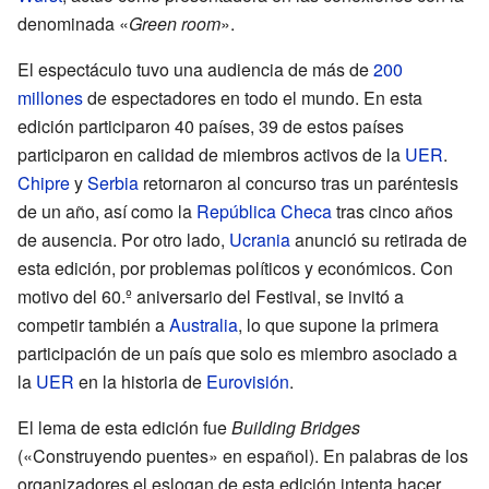
denominada «
Green room
».
El espectáculo tuvo una audiencia de más de
200
millones
de espectadores en todo el mundo. En esta
edición participaron 40 países, 39 de estos países
participaron en calidad de miembros activos de la
UER
.
Chipre
y
Serbia
retornaron al concurso tras un paréntesis
de un año, así como la
República Checa
tras cinco años
de ausencia. Por otro lado,
Ucrania
anunció su retirada de
esta edición, por problemas políticos y económicos. Con
motivo del 60.º aniversario del Festival, se invitó a
competir también a
Australia
, lo que supone la primera
participación de un país que solo es miembro asociado a
la
UER
en la historia de
Eurovisión
.
El lema de esta edición fue
Building Bridges
(«Construyendo puentes» en español). En palabras de los
organizadores el eslogan de esta edición intenta hacer