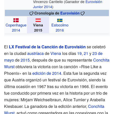
Vincenzo Cantiello
(Ganador de
Eurovisión
Junior 2014
)
Cronología de
Eurovisión
Estocolmo
Copenhague
Viena
2016
2014
2015
El
LX Festival de la Canción de Eurovisión
se celebró
en la ciudad
austríaca
de
Viena
los días
19
,
21
y
23 de
mayo
de
2015
, después de que su representante
Conchita
Wurst
obtuviera la victoria con la canción «Rise Like a
Phoenix» en la
edición de 2014
. Esta fue la segunda vez
que Austria organizó un festival de Eurovisión, siendo la
última ocasión en 1967 tras su victoria en 1966. El evento
fue conducido por primera vez en la historia por un trío de
mujeres: Mirjam Weichselbraun, Alice Tumler y Arabella
Kiesbauer. La ganadora de la edición anterior,
Conchita
Wurst
, actuó como presentadora en las conexiones con la