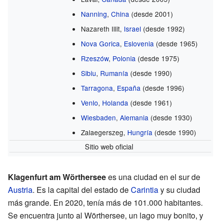
Nanning
,
China
(desde 2001)
Nazareth Illit,
Israel
(desde 1992)
Nova Gorica
,
Eslovenia
(desde 1965)
Rzeszów
,
Polonia
(desde 1975)
Sibiu
,
Rumanía
(desde 1990)
Tarragona
,
España
(desde 1996)
Venlo
,
Holanda
(desde 1961)
Wiesbaden
,
Alemania
(desde 1930)
Zalaegerszeg,
Hungría
(desde 1990)
Sitio web oficial
Klagenfurt am Wörthersee
es una ciudad en el sur de
Austria
. Es la capital del estado de
Carintia
y su ciudad
más grande. En 2020, tenía más de 101.000 habitantes.
Se encuentra junto al Wörthersee, un lago muy bonito, y