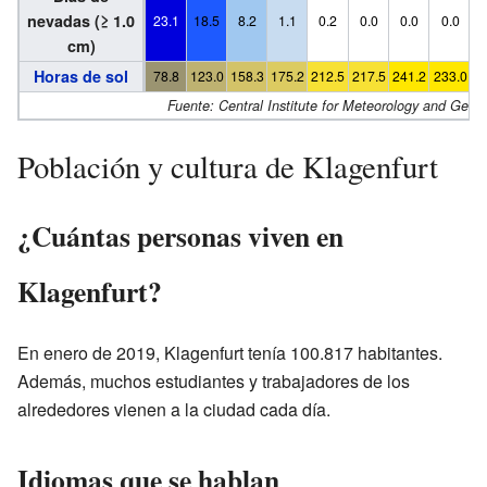
nevadas (≥ 1.0
23.1
18.5
8.2
1.1
0.2
0.0
0.0
0.0
cm)
Horas de sol
78.8
123.0
158.3
175.2
212.5
217.5
241.2
233.0
1
Fuente: Central Institute for Meteorology and Geo
Población y cultura de Klagenfurt
¿Cuántas personas viven en
Klagenfurt?
En enero de 2019, Klagenfurt tenía 100.817 habitantes.
Además, muchos estudiantes y trabajadores de los
alrededores vienen a la ciudad cada día.
Idiomas que se hablan