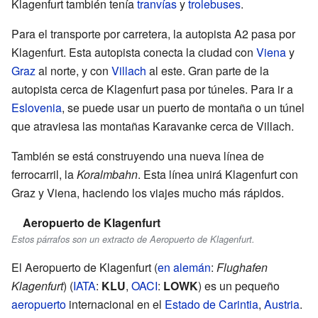
Klagenfurt también tenía
tranvías
y
trolebuses
.
Para el transporte por carretera, la autopista A2 pasa por
Klagenfurt. Esta autopista conecta la ciudad con
Viena
y
Graz
al norte, y con
Villach
al este. Gran parte de la
autopista cerca de Klagenfurt pasa por túneles. Para ir a
Eslovenia
, se puede usar un puerto de montaña o un túnel
que atraviesa las montañas Karavanke cerca de Villach.
También se está construyendo una nueva línea de
ferrocarril, la
Koralmbahn
. Esta línea unirá Klagenfurt con
Graz y Viena, haciendo los viajes mucho más rápidos.
Aeropuerto de Klagenfurt
Estos párrafos son un extracto de Aeropuerto de Klagenfurt.
El Aeropuerto de Klagenfurt (
en alemán
:
Flughafen
Klagenfurt
) (
IATA
:
KLU
,
OACI
:
LOWK
) es un pequeño
aeropuerto
internacional en el
Estado de Carintia
,
Austria
.