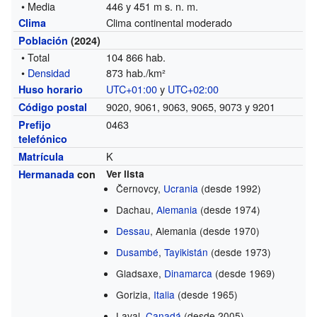
• Media
446 y 451 m s. n. m.
Clima continental moderado
Clima
Población
(2024)
• Total
104 866 hab.
•
Densidad
873 hab./km²
UTC+01:00
y
UTC+02:00
Huso horario
9020, 9061, 9063, 9065, 9073 y 9201
Código postal
0463
Prefijo
telefónico
K
Matrícula
Hermanada
con
Ver lista
Černovcy,
Ucrania
(desde 1992)
Dachau,
Alemania
(desde 1974)
Dessau
, Alemania (desde 1970)
Dusambé
,
Tayikistán
(desde 1973)
Gladsaxe,
Dinamarca
(desde 1969)
Gorizia,
Italia
(desde 1965)
Laval,
Canadá
(desde 2005)