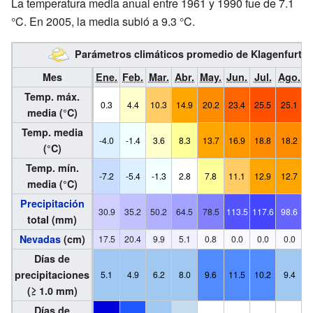
La temperatura media anual entre 1961 y 1990 fue de 7.1
°C. En 2005, la media subió a 9.3 °C.
Parámetros climáticos promedio de Klagenfurt 
Mes
Ene.
Feb.
Mar.
Abr.
May.
Jun.
Jul.
Ago.
S
Temp. máx.
0.3
4.4
10.3
14.9
20.2
23.4
25.5
25.1
2
media (°C)
Temp. media
-4.0
-1.4
3.6
8.3
13.7
16.9
18.8
18.2
1
(°C)
Temp. mín.
-7.2
-5.4
-1.3
2.8
7.8
11.1
12.9
12.7
media (°C)
Precipitación
30.9
35.2
50.2
64.5
78.5
113.5
117.6
98.6
8
total (mm)
Nevadas
(cm)
17.5
20.4
9.9
5.1
0.8
0.0
0.0
0.0
Días de
precipitaciones
5.1
4.9
6.2
8.0
9.6
11.5
10.2
9.4
(≥ 1.0 mm)
Días de