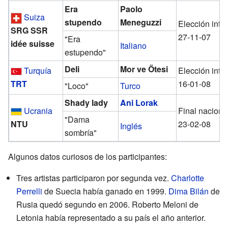
Era
Paolo
Suiza
stupendo
Meneguzzi
Elección inte
SRG SSR
27-11-07
"Era
idée suisse
Italiano
estupendo"
Deli
Mor ve Ötesi
Turquía
Elección inte
TRT
16-01-08
"Loco"
Turco
Shady lady
Ani Lorak
Ucrania
Final naciona
"Dama
NTU
23-02-08
Inglés
sombría"
Algunos datos curiosos de los participantes:
Tres artistas participaron por segunda vez.
Charlotte
Perrelli
de Suecia había ganado en 1999.
Dima Bilán
de
Rusia quedó segundo en 2006. Roberto Meloni de
Letonia había representado a su país el año anterior.