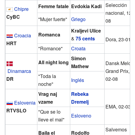
Selección
Femme fatale
Evdokia Kadi
Chipre
nacional, 12-
CyBC
"Mujer fuerte"
Griego
08
Kraljevi Ulice
Romanca
Croacia
&
75 cents
Dora, 23-01-
HRT
"Romance"
Croata
Simon
All night long
Dansk Melod
Mathew
Dinamarca
Grand Prix, 0
"Toda la
DR
02-08
Inglés
noche"
Vrag naj
Rebeka
vzame
Dremelj
Eslovenia
EMA, 02-03-
RTVSLO
"Que se lo
Esloveno
lleve el mal"
Salvemos
Baila el
Rodolfo