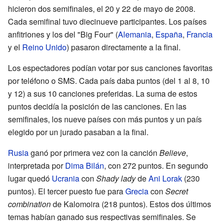
hicieron dos semifinales, el 20 y 22 de mayo de 2008.
Cada semifinal tuvo diecinueve participantes. Los países
anfitriones y los del "Big Four" (
Alemania
,
España
,
Francia
y el
Reino Unido
) pasaron directamente a la final.
Los espectadores podían votar por sus canciones favoritas
por teléfono o SMS. Cada país daba puntos (del 1 al 8, 10
y 12) a sus 10 canciones preferidas. La suma de estos
puntos decidía la posición de las canciones. En las
semifinales, los nueve países con más puntos y un país
elegido por un jurado pasaban a la final.
Rusia
ganó por primera vez con la canción
Believe
,
interpretada por
Dima Bilán
, con 272 puntos. En segundo
lugar quedó
Ucrania
con
Shady lady
de
Ani Lorak
(230
puntos). El tercer puesto fue para
Grecia
con
Secret
combination
de Kalomoira (218 puntos). Estos dos últimos
temas habían ganado sus respectivas semifinales. Se