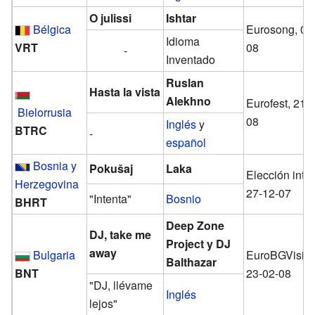
O julissi
Ishtar
Bélgica
Eurosong, 09
Idioma
VRT
08
-
Inventado
Ruslan
Hasta la vista
Alekhno
Eurofest, 21-
Bielorrusia
08
Inglés
y
BTRC
-
español
Bosnia y
Pokušaj
Laka
Elección inte
Herzegovina
27-12-07
"Intenta"
Bosnio
BHRT
Deep Zone
DJ, take me
Project y DJ
away
Bulgaria
EuroBGVision
Balthazar
BNT
23-02-08
"DJ, llévame
Inglés
lejos"