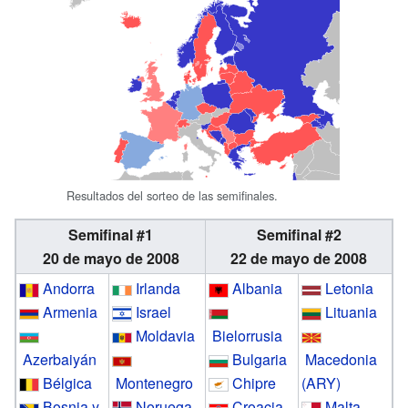
Resultados del sorteo de las semifinales.
Semifinal #1
Semifinal #2
20 de mayo de 2008
22 de mayo de 2008
Andorra
Irlanda
Albania
Letonia
Armenia
Israel
Lituania
Moldavia
Bielorrusia
Azerbaiyán
Bulgaria
Macedonia
Bélgica
Montenegro
Chipre
(ARY)
Bosnia y
Noruega
Croacia
Malta