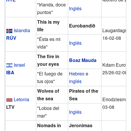
"Irlanda, doce
Inglés
puntos"
This is my
Eurobandið
life
Islandia
Laugardagslö
RÚV
16-02-08
"Ésta es mi
Inglés
vida"
The fire in
Boaz Mauda
your eyes
Israel
Kdam Eurovis
IBA
25/26-02-08
"El fuego de
Hebreo
e
tus ojos"
inglés
Wolves of
Pirates of the
the sea
Sea
Letonia
Eirodziesma, 
LTV
03-08
"Lobos del
Inglés
mar"
Nomads in
Jeronimas