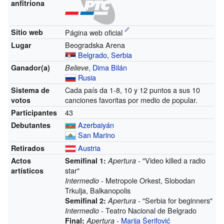
anfitriona
Sitio web
Página web oficial
Beogradska Arena
Lugar
Belgrado
,
Serbia
,
Dima Bilán
Ganador(a)
Believe
Rusia
Cada país da 1-8, 10 y 12 puntos a sus 10
Sistema de
canciones favoritas por medio de popular.
votos
43
Participantes
Azerbaiyán
Debutantes
San Marino
Austria
Retirados
- "Video killed a radio
Actos
Semifinal 1:
Apertura
star"
artísticos
- Metropole Orkest, Slobodan
Intermedio
Trkulja, Balkanopolis
- "Serbia for beginners"
Semifinal 2:
Apertura
- Teatro Nacional de Belgrado
Intermedio
-
Marija Šerifović
Final:
Apertura