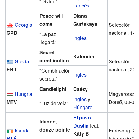
"Divino"
francés
Peace will
Diana
come
Gurtskaya
Georgia
Selección
GPB
nacional, 1-0
"La paz
Inglés
llegará"
Secret
Kalomira
combination
Grecia
Selección
ERT
nacional, 27-
"Combinación
Inglés
secreta"
Candlelight
Csézy
Hungría
Magyarország
Inglés
y
MTV
Döntő, 08-02
"Luz de vela"
Húngaro
El pavo
Irlande,
Dustin
feat.
douze pointe
Irlanda
Eurosong, 23
Kitty B
RTÉ
febrero de 20