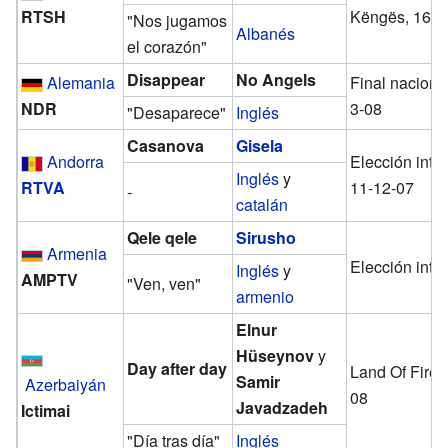
RTSH
Këngës, 16-1
"Nos jugamos
Albanés
el corazón"
Disappear
No Angels
Alemania
Final nacional
NDR
3-08
"Desaparece"
Inglés
Casanova
Gisela
Andorra
Elección inte
Inglés
y
RTVA
11-12-07
-
catalán
Qele qele
Sirusho
Armenia
Elección inte
Inglés
y
AMPTV
"Ven, ven"
armenio
Elnur
Hüseynov
y
Day after day
Land Of Fire, 
Samir
Azerbaiyán
08
Javadzadeh
Ictimai
"Día tras día"
Inglés