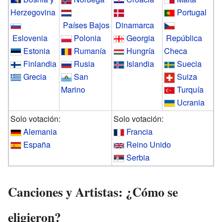
Herzegovina
Portugal
Países Bajos
Dinamarca
Eslovenia
Polonia
Georgia
República
Estonia
Rumanía
Hungría
Checa
Finlandia
Rusia
Islandia
Suecia
Grecia
San
Suiza
Marino
Turquía
Ucrania
Solo votación:
Solo votación:
Alemania
Francia
España
Reino Unido
Serbia
Canciones y Artistas: ¿Cómo se
eligieron?