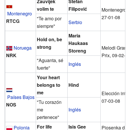
Zauvijek
Stefan
volim te
Filipović
MontenegroS
Montenegro
27-01-08
"Te amo por
RTCG
Serbio
siempre"
Maria
Hold on, be
Haukaas
strong
Noruega
Melodi Grand
Storeng
NRK
Prix, 09-02-0
"Aguanta, sé
Inglés
fuerte"
Your heart
belongs to
Hind
me
Elección inte
Países Bajos
07-03-08
"Tu corazón
NOS
me
Inglés
pertenece"
For life
Isis Gee
Polonia
Piosenka dla