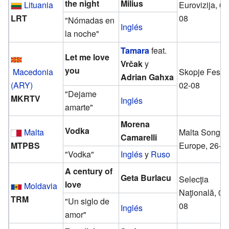
the night
Milius
Lituania
Eurovizija, 02
LRT
08
"Nómadas en
Inglés
la noche"
Tamara
feat.
Let me love
Vrčak
y
you
Macedonia
Skopje Fest, 
Adrian Gahxa
(ARY)
02-08
"Dejame
MKRTV
Inglés
amarte"
Morena
Vodka
Malta
Malta Song F
Camarelli
MTPBS
Europe, 26-0
"Vodka"
Inglés
y
Ruso
A century of
Geta Burlacu
Selecţia
love
Moldavia
Naţională, 09
TRM
"Un siglo de
08
Inglés
amor"