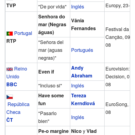
TVP
Europy, 23-0
"De por vida"
Inglés
Senhora do
Vânia
mar (Negras
Fernandes
Festival da
águas)
Portugal
Canção, 09-0
RTP
"Señora del
08
mar (aguas
Portugués
negras)"
Andy
Reino
Eurovision: Y
Even if
Abraham
Unido
Decision, 01-
BBC
08
"Incluso si"
Inglés
Have some
Tereza
fun
Kerndlová
República
EuroSong, 26
Checa
08
"Pasarlo
Inglés
ČT
bien"
Pe-o margine
Nico
y
Vlad