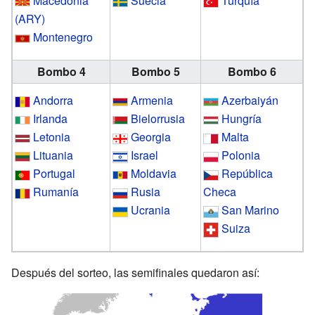
Macedonia
Suecia
Turquía
(ARY)
Montenegro
Bombo 4
Bombo 5
Bombo 6
Andorra
Armenia
Azerbaiyán
Irlanda
Bielorrusia
Hungría
Letonia
Georgia
Malta
Lituania
Israel
Polonia
Portugal
Moldavia
República
Rumanía
Rusia
Checa
Ucrania
San Marino
Suiza
Después del sorteo, las semifinales quedaron así: