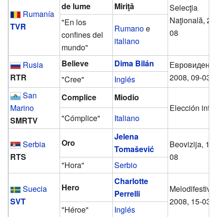
de lume
Miriţă
Selecţia
Rumanía
Naţională, 23
"En los
TVR
Rumano
e
08
confines del
italiano
mundo"
Believe
Dima Bilán
Rusia
Евровидени
RTR
2008, 09-03-
"Cree"
Inglés
San
Complice
Miodio
Marino
Elección inte
"Cómplice"
Italiano
SMRTV
Jelena
Oro
Serbia
Beovizija, 10
Tomašević
RTS
08
"Hora"
Serbio
Charlotte
Hero
Suecia
Melodifestiva
Perrelli
SVT
2008, 15-03-
"Héroe"
Inglés