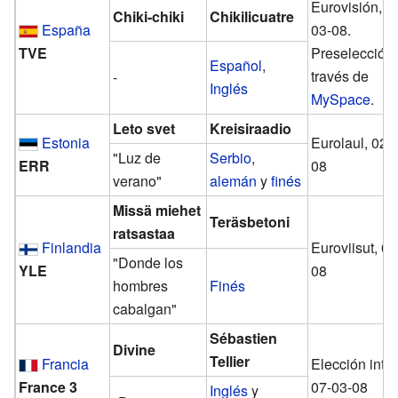
Eurovisión, 0
Chiki-chiki
Chikilicuatre
España
03-08.
TVE
Preselección
Español
,
través de
-
Inglés
MySpace
.
Leto svet
Kreisiraadio
Estonia
Eurolaul, 02-
"Luz de
Serbio
,
ERR
08
verano"
alemán
y
finés
Missä miehet
Teräsbetoni
ratsastaa
Finlandia
Euroviisut, 01
"Donde los
YLE
08
hombres
Finés
cabalgan"
Sébastien
Divine
Tellier
Francia
Elección inte
France 3
07-03-08
Inglés
y