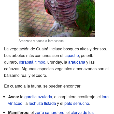
Amazona vinacea o loro vinoso
La vegetación de Guairá incluye bosques altos y densos.
Los árboles más comunes son el
lapacho
, peteribí,
guiraró,
ibirapitá
,
timbo
, urunday, la
araucaria
y las
cañazas. Algunas especies vegetales amenazadas son el
bálsamo real y el cedro.
En cuanto a la fauna, se pueden encontrar:
Aves:
la
garcita azulada
, el carpintero crestirrojo, el
loro
vináceo
, la
lechuza listada
y el
pato serrucho
.
Mamíferos:
el
zorro cangrejero
, el
ciervo de los