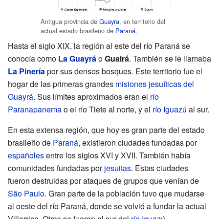
Antigua provincia de
Guayra
, en territorio del
actual estado brasileño de
Paraná.
Hasta el siglo XIX, la región al este del río Paraná se
conocía como
La Guayrá
o
Guairá
. También se le llamaba
La Pinería
por sus densos bosques. Este territorio fue el
hogar de las primeras grandes
misiones jesuíticas del
Guayrá
. Sus límites aproximados eran el
río
Paranapanema
o el río Tiete al norte, y el
río Iguazú
al sur.
En esta extensa región, que hoy es gran parte del estado
brasileño de
Paraná
, existieron ciudades fundadas por
españoles
entre los siglos XVI y XVII. También había
comunidades fundadas por
jesuitas
. Estas ciudades
fueron destruidas por ataques de grupos que venían de
São Paulo
. Gran parte de la población tuvo que mudarse
al oeste del río Paraná, donde se volvió a fundar la actual
Villarrica. Otros se fueron al sur del
río Iguazú
.