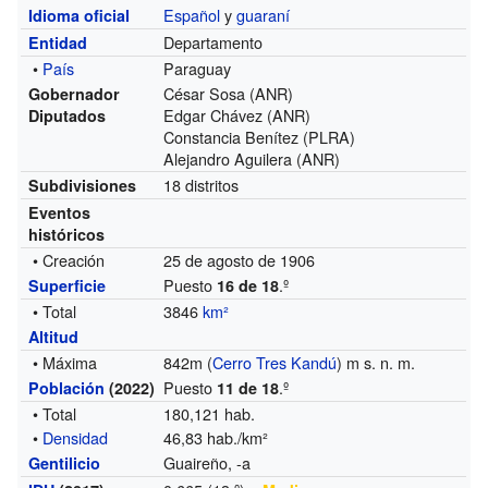
Español
y
guaraní
Idioma oficial
Departamento
Entidad
•
País
Paraguay
César Sosa (ANR)
Gobernador
Edgar Chávez (ANR)
Diputados
Constancia Benítez (PLRA)
Alejandro Aguilera (ANR)
18 distritos
Subdivisiones
Eventos
históricos
• Creación
25 de agosto de 1906
Puesto
.º
Superficie
16 de 18
• Total
3846
km²
Altitud
• Máxima
842m (
Cerro Tres Kandú
) m s. n. m.
Puesto
.º
Población
(2022)
11 de 18
• Total
180,121 hab.
•
Densidad
46,83 hab./km²
Guaireño, -a
Gentilicio