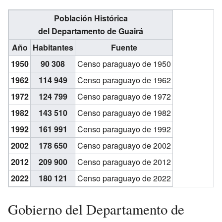
Población Histórica
del Departamento de Guairá
Año
Habitantes
Fuente
1950
90 308
Censo paraguayo de 1950
1962
114 949
Censo paraguayo de 1962
1972
124 799
Censo paraguayo de 1972
1982
143 510
Censo paraguayo de 1982
1992
161 991
Censo paraguayo de 1992
2002
178 650
Censo paraguayo de 2002
2012
209 900
Censo paraguayo de 2012
2022
180 121
Censo paraguayo de 2022
Gobierno del Departamento de