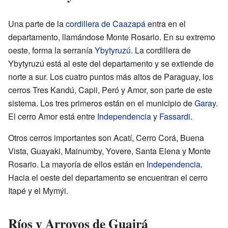
Una parte de la
cordillera de Caazapá
entra en el
departamento, llamándose Monte Rosario. En su extremo
oeste, forma la serranía
Ybytyruzú
. La cordillera de
Ybytyruzú está al este del departamento y se extiende de
norte a sur. Los cuatro puntos más altos de Paraguay, los
cerros Tres Kandú, Capii, Peró y Amor, son parte de este
sistema. Los tres primeros están en el municipio de
Garay
.
El cerro Amor está entre
Independencia
y
Fassardi
.
Otros cerros importantes son Acatí, Cerro Corá, Buena
Vista, Guayaki, Mainumby, Yovere, Santa Elena y Monte
Rosario. La mayoría de ellos están en
Independencia
.
Hacia el oeste del departamento se encuentran el cerro
Itapé y el Mymýi.
Ríos y Arroyos de Guairá