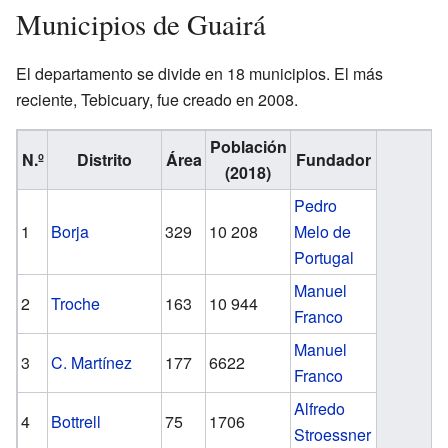
Municipios de Guairá
El departamento se divide en 18 municipios. El más
reciente, Tebicuary, fue creado en 2008.
Población
N.º
Distrito
Área
Fundador
(2018)
Pedro
1
Borja
329
10 208
Melo de
Portugal
Manuel
2
Troche
163
10 944
Franco
Manuel
3
C. Martínez
177
6622
Franco
Alfredo
4
Bottrell
75
1706
Stroessner