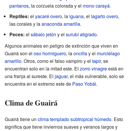
pantanos
, la corzuela colorada y el
mono carayá
.
Reptiles:
el
yacaré overo
, la
iguana
, el
lagarto overo
,
las corales y la
anaconda amarilla
.
Peces:
el
sábalo jetón
y el
surubí atigrado
.
Algunos animales en peligro de extinción que viven en
Guairá son el
oso hormiguero
, la
oncilla
y el
murciélago
amarillo
. Otros, como el falso vampiro y el
tapir
, se
encuentran solo en la mitad este. El
zorro vinagre
está en
una franja al sureste. El
jaguar
, el más vulnerable, solo se
encuentra en el extremo este de
Paso Yobái
.
Clima de Guairá
Guairá tiene un
clima templado
subtropical húmedo
. Esto
significa que tiene inviernos suaves y veranos largos y