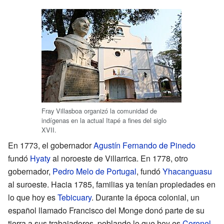
Fray Villasboa organizó la comunidad de
indígenas en la actual Itapé a fines del siglo
XVII.
En 1773, el gobernador
Agustín Fernando de Pinedo
fundó
Hyaty
al noroeste de Villarrica. En 1778, otro
gobernador,
Pedro Melo de Portugal
, fundó
Yhacanguasu
al suroeste. Hacia 1785, familias ya tenían propiedades en
lo que hoy es
Tebicuary
. Durante la época colonial, un
español llamado Francisco del Monge donó parte de su
tierra a sus trabajadores, poblando lo que hoy es
Coronel