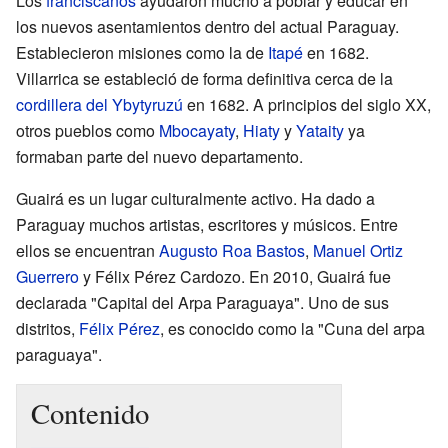
Los
franciscanos
ayudaron mucho a poblar y educar en
los nuevos asentamientos dentro del actual Paraguay.
Establecieron misiones como la de
Itapé
en 1682.
Villarrica se estableció de forma definitiva cerca de la
cordillera del Ybytyruzú
en 1682. A principios del siglo XX,
otros pueblos como
Mbocayaty
,
Hiaty
y
Yataity
ya
formaban parte del nuevo departamento.
Guairá es un lugar culturalmente activo. Ha dado a
Paraguay muchos artistas, escritores y músicos. Entre
ellos se encuentran
Augusto Roa Bastos
,
Manuel Ortiz
Guerrero
y Félix Pérez Cardozo. En 2010, Guairá fue
declarada "Capital del Arpa Paraguaya". Uno de sus
distritos,
Félix Pérez
, es conocido como la "Cuna del arpa
paraguaya".
Contenido