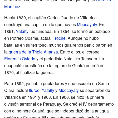
Martínez
.
Hacia 1830, el capitán Carlos Duarte de Villarrica
construyó una capilla en lo que hoy es
Mbocayaty
. En
1851,
Yataity
fue fundada. En 1854, se formó un poblado
en Potrero Cosme, actual
Troche
. Aunque no hubo
batallas en su territorio, muchos guaireños participaron en
la
guerra de la Triple Alianza
. Entre ellos, el coronel
Florentín Oviedo
y el periodista Natalicio Talavera. La
ocupación brasileña de la región de Guairá ocurrió en
1870, al finalizar la guerra.
Para 1892, ya había pobladores y una escuela en Santa
Clara, actual
Iturbe
.
Yataity
y
Mbocayaty
se separaron de
Villarrica en 1901 y 1903. En 1906, se hizo la primera
división territorial de Paraguay. Se creó el IV departamento
con el nombre Guairá, que se independizó de la antigua
región de Caazapá. El nuevo departamento incluía