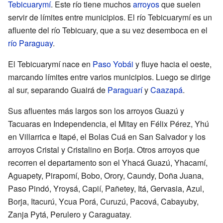
Tebicuarymí
. Este río tiene muchos
arroyos
que suelen
servir de límites entre municipios. El río Tebicuarymí es un
afluente del río Tebicuary, que a su vez desemboca en el
río Paraguay
.
El Tebicuarymí nace en
Paso Yobái
y fluye hacia el oeste,
marcando límites entre varios municipios. Luego se dirige
al sur, separando Guairá de
Paraguarí
y
Caazapá
.
Sus afluentes más largos son los arroyos Guazú y
Tacuaras en Independencia, el Mitay en Félix Pérez, Yhú
en Villarrica e Itapé, el Bolas Cuá en San Salvador y los
arroyos Cristal y Cristalino en Borja. Otros arroyos que
recorren el departamento son el Yhacá Guazú, Yhacamí,
Aguapety, Pirapomí, Bobo, Orory, Caundy, Doña Juana,
Paso Pindó, Yroysá, Capií, Pañetey, Itá, Gervasia, Azul,
Borja, Itacurú, Ycua Porá, Curuzú, Pacová, Cabayuby,
Zanja Pytá, Perulero y Caraguatay.