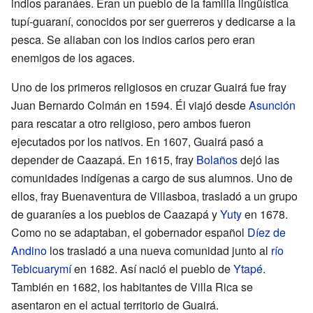
indios paranáes. Eran un pueblo de la familia lingüística
tupí-guaraní, conocidos por ser guerreros y dedicarse a la
pesca. Se aliaban con los indios carios pero eran
enemigos de los agaces.
Uno de los primeros religiosos en cruzar Guairá fue fray
Juan Bernardo Colmán en 1594. Él viajó desde
Asunción
para rescatar a otro religioso, pero ambos fueron
ejecutados por los nativos. En 1607, Guairá pasó a
depender de Caazapá. En 1615, fray
Bolaños
dejó las
comunidades indígenas a cargo de sus alumnos. Uno de
ellos, fray Buenaventura de Villasboa, trasladó a un grupo
de guaraníes a los pueblos de Caazapá y
Yuty
en 1678.
Como no se adaptaban, el gobernador español
Díez de
Andino
los trasladó a una nueva comunidad junto al
río
Tebicuarymí
en 1682. Así nació el pueblo de
Ytapé
.
También en 1682, los habitantes de Villa Rica se
asentaron en el actual territorio de Guairá.