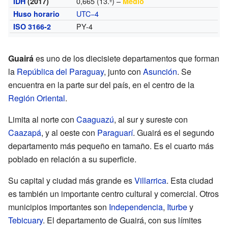
0,665 (13.º) –
IDH
(2017)
Medio
UTC−4
Huso horario
PY-4
ISO 3166-2
Guairá
es uno de los diecisiete departamentos que forman
la
República del Paraguay
, junto con
Asunción
. Se
encuentra en la parte sur del país, en el centro de la
Región Oriental
.
Limita al norte con
Caaguazú
, al sur y sureste con
Caazapá
, y al oeste con
Paraguarí
. Guairá es el segundo
departamento más pequeño en tamaño. Es el cuarto más
poblado en relación a su superficie.
Su capital y ciudad más grande es
Villarrica
. Esta ciudad
es también un importante centro cultural y comercial. Otros
municipios importantes son
Independencia
,
Iturbe
y
Tebicuary
. El departamento de Guairá, con sus límites