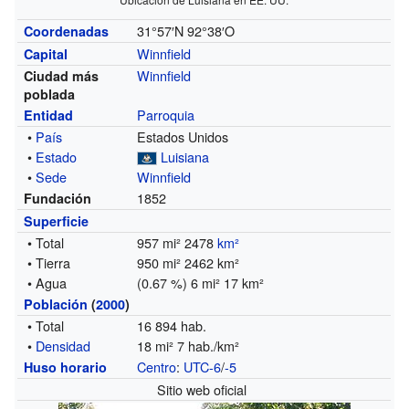
31°57′N
92°38′O
Coordenadas
Winnfield
Capital
Winnfield
Ciudad más
poblada
Parroquia
Entidad
•
País
Estados Unidos
•
Estado
Luisiana
•
Sede
Winnfield
1852
Fundación
Superficie
• Total
957 mi² 2478
km²
• Tierra
950 mi² 2462 km²
• Agua
(0.67 %) 6 mi² 17 km²
Población
(
2000
)
• Total
16 894 hab.
•
Densidad
18 mi² 7 hab./km²
Centro
:
UTC-6
/
-5
Huso horario
Sitio web oficial