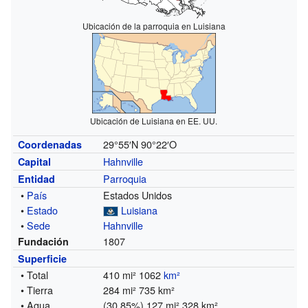
Ubicación de la parroquia en Luisiana
Ubicación de Luisiana en EE. UU.
29°55′N
90°22′O
Coordenadas
Hahnville
Capital
Parroquia
Entidad
•
País
Estados Unidos
•
Estado
Luisiana
•
Sede
Hahnville
1807
Fundación
Superficie
• Total
410 mi² 1062
km²
• Tierra
284 mi² 735 km²
• Agua
(30.85%) 127 mi² 328 km²