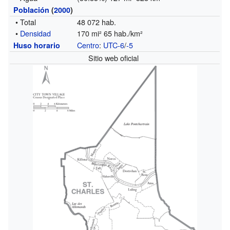
Población
(
2000
)
• Total
48 072 hab.
•
Densidad
170 mi² 65 hab./km²
Centro
:
UTC-6
/
-5
Huso horario
Sitio web oficial