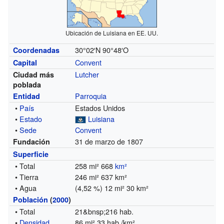
Ubicación de Luisiana en EE. UU.
30°02′N
90°48′O
Coordenadas
Convent
Capital
Lutcher
Ciudad más
poblada
Parroquia
Entidad
•
País
Estados Unidos
•
Estado
Luisiana
•
Sede
Convent
31 de marzo de 1807
Fundación
Superficie
• Total
258 mi² 668
km²
• Tierra
246 mi² 637 km²
• Agua
(4,52 %) 12 mi² 30 km²
Población
(
2000
)
• Total
21&bnsp;216 hab.
•
Densidad
86 mi² 33 hab./km²