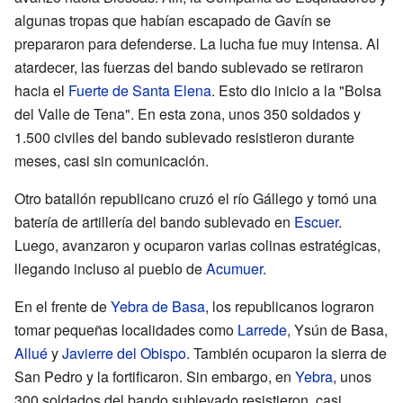
algunas tropas que habían escapado de Gavín se
prepararon para defenderse. La lucha fue muy intensa. Al
atardecer, las fuerzas del bando sublevado se retiraron
hacia el
Fuerte de Santa Elena
. Esto dio inicio a la "Bolsa
del Valle de Tena". En esta zona, unos 350 soldados y
1.500 civiles del bando sublevado resistieron durante
meses, casi sin comunicación.
Otro batallón republicano cruzó el río Gállego y tomó una
batería de artillería del bando sublevado en
Escuer
.
Luego, avanzaron y ocuparon varias colinas estratégicas,
llegando incluso al pueblo de
Acumuer
.
En el frente de
Yebra de Basa
, los republicanos lograron
tomar pequeñas localidades como
Larrede
, Ysún de Basa,
Allué
y
Javierre del Obispo
. También ocuparon la sierra de
San Pedro y la fortificaron. Sin embargo, en
Yebra
, unos
300 soldados del bando sublevado resistieron, casi