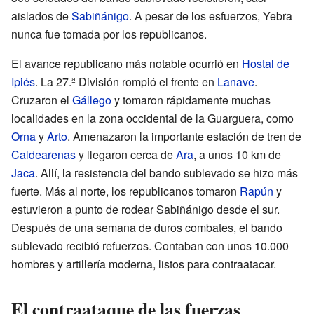
aislados de
Sabiñánigo
. A pesar de los esfuerzos, Yebra
nunca fue tomada por los republicanos.
El avance republicano más notable ocurrió en
Hostal de
Ipiés
. La 27.ª División rompió el frente en
Lanave
.
Cruzaron el
Gállego
y tomaron rápidamente muchas
localidades en la zona occidental de la Guarguera, como
Orna
y
Arto
. Amenazaron la importante estación de tren de
Caldearenas
y llegaron cerca de
Ara
, a unos 10 km de
Jaca
. Allí, la resistencia del bando sublevado se hizo más
fuerte. Más al norte, los republicanos tomaron
Rapún
y
estuvieron a punto de rodear Sabiñánigo desde el sur.
Después de una semana de duros combates, el bando
sublevado recibió refuerzos. Contaban con unos 10.000
hombres y artillería moderna, listos para contraatacar.
El contraataque de las fuerzas