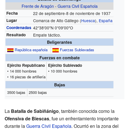
Frente de Aragón
-
Guerra Civil Española
Fecha
22 de septiembre-8 de noviembre de 1937
Lugar
Comarca de Alto Gállego (
Huesca
),
España
Coordenadas
42°38′00″N
0°09′00″O
Resultado
Empate táctico.
Beligerantes
República española
Fuerzas Sublevadas
Fuerzas en combate
Ejército Republicano
Ejército Sublevado
• 14 000 hombres
• 10 000 hombres
• 16 piezas de artillería
Bajas
3500 bajas
2500 bajas
La
Batalla de Sabiñánigo
, también conocida como la
Ofensiva de Biescas
, fue un enfrentamiento importante
durante la
Guerra Civil Española
. Ocurrió en la zona del