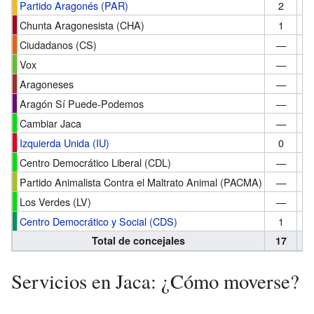
Partido Aragonés (PAR)
2
Chunta Aragonesista (CHA)
1
Ciudadanos (CS)
—
Vox
—
Aragoneses
—
Aragón Sí Puede-Podemos
—
Cambiar Jaca
—
Izquierda Unida (IU)
0
Centro Democrático Liberal (CDL)
—
Partido Animalista Contra el Maltrato Animal (PACMA)
—
Los Verdes (LV)
—
Centro Democrático y Social (CDS)
1
Total de concejales
17
1
Servicios en Jaca: ¿Cómo moverse?