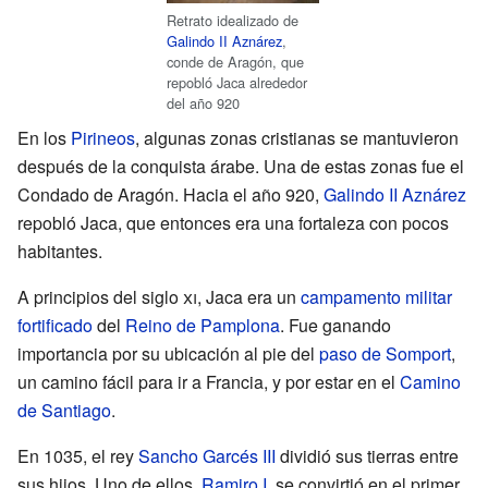
Retrato idealizado de
Galindo II Aznárez
,
conde de Aragón, que
repobló Jaca alrededor
del año 920
En los
Pirineos
, algunas zonas cristianas se mantuvieron
después de la conquista árabe. Una de estas zonas fue el
Condado de Aragón. Hacia el año 920,
Galindo II Aznárez
repobló Jaca, que entonces era una fortaleza con pocos
habitantes.
A principios del siglo
xi
, Jaca era un
campamento militar
fortificado
del
Reino de Pamplona
. Fue ganando
importancia por su ubicación al pie del
paso de Somport
,
un camino fácil para ir a Francia, y por estar en el
Camino
de Santiago
.
En 1035, el rey
Sancho Garcés III
dividió sus tierras entre
sus hijos. Uno de ellos,
Ramiro I
, se convirtió en el primer