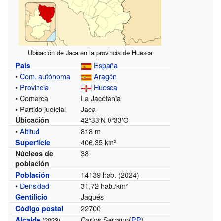
Ubicación de Jaca en la provincia de Huesca
España
País
•
Com. autónoma
Aragón
•
Provincia
Huesca
• Comarca
La Jacetania
• Partido judicial
Jaca
Ubicación
42°33′N
0°33′O
•
Altitud
818 m
406,35 km²
Superficie
38
Núcleos de
población
14139 hab.
Población
(2024)
•
Densidad
31,72 hab./km²
Jaqués
Gentilicio
22700
Código postal
Carlos Serrano(
PP
)
Alcalde
(2023)