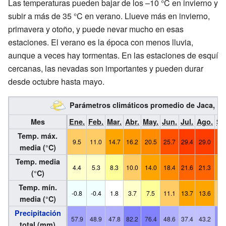
Las temperaturas pueden bajar de los –10 °C en invierno y
subir a más de 35 °C en verano. Llueve más en invierno,
primavera y otoño, y puede nevar mucho en esas
estaciones. El verano es la época con menos lluvia,
aunque a veces hay tormentas. En las estaciones de esquí
cercanas, las nevadas son importantes y pueden durar
desde octubre hasta mayo.
Parámetros climáticos promedio de Jaca, 1
Mes
Ene.
Feb.
Mar.
Abr.
May.
Jun.
Jul.
Ago.
Se
Temp. máx.
9.5
11.0
14.7
16.2
20.5
25.7
29.4
29.0
24
media (°C)
Temp. media
4.4
5.3
8.3
10.0
14.0
18.4
21.6
21.3
17
(°C)
Temp. mín.
-0.8
-0.4
1.8
3.7
7.5
11.1
13.7
13.6
10
media (°C)
Precipitación
57.9
48.9
47.8
82.2
76.4
48.6
37.4
43.2
68
total (mm)