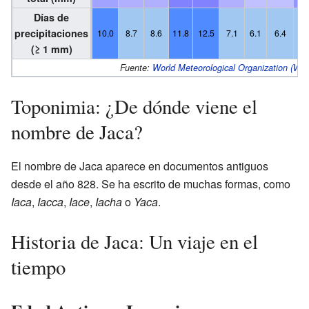
Días de
precipitaciones
10.0
8.7
8.6
11.8
12.5
7.1
6.1
6.4
7.
(≥ 1 mm)
Fuente:
World Meteorological Organization (W
Toponimia: ¿De dónde viene el
nombre de Jaca?
El nombre de Jaca aparece en documentos antiguos
desde el año 828. Se ha escrito de muchas formas, como
Iaca
,
Iacca
,
Iace
,
Iacha
o
Yaca
.
Historia de Jaca: Un viaje en el
tiempo