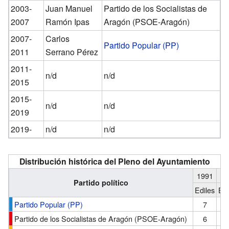
2003-
Juan Manuel
Partido de los Socialistas de
2007
Ramón Ipas
Aragón (PSOE-Aragón)
2007-
Carlos
Partido Popular (PP)
2011
Serrano Pérez
2011-
n/d
n/d
2015
2015-
n/d
n/d
2019
2019-
n/d
n/d
Distribución histórica del Pleno del Ayuntamiento
1991
19
Partido político
Ediles
Edi
Partido Popular (PP)
7
Partido de los Socialistas de Aragón (PSOE-Aragón)
6