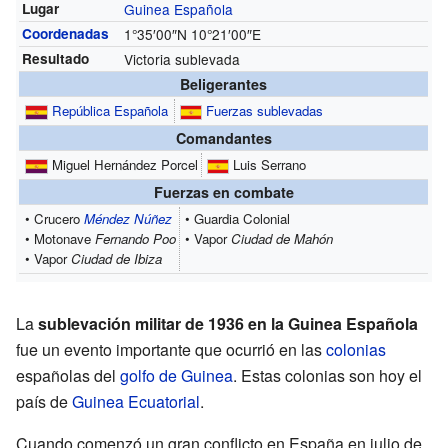
Lugar
Guinea Española
Coordenadas
1°35′00″N
10°21′00″E
Resultado
Victoria sublevada
Beligerantes
República Española
Fuerzas sublevadas
Comandantes
Miguel Hernández Porcel
Luis Serrano
Fuerzas en combate
• Crucero
Méndez Núñez
• Guardia Colonial
• Motonave
Fernando Poo
• Vapor
Ciudad de Mahón
• Vapor
Ciudad de Ibiza
La
sublevación militar de 1936 en la Guinea Española
fue un evento importante que ocurrió en las
colonias
españolas del
golfo de Guinea
. Estas colonias son hoy el
país de
Guinea Ecuatorial
.
Cuando comenzó un gran conflicto en España en julio de