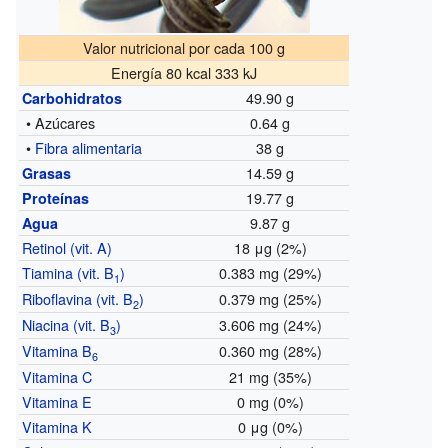
Valor nutricional por cada 100 g
Energía 80 kcal 333 kJ
49.90 g
Carbohidratos
• Azúcares
0.64 g
•
Fibra alimentaria
38 g
14.59 g
Grasas
19.77 g
Proteínas
9.87 g
Agua
Retinol (vit. A)
18 μg (2%)
Tiamina (vit. B
)
0.383 mg (29%)
1
Riboflavina (vit. B
)
0.379 mg (25%)
2
Niacina (vit. B
)
3.606 mg (24%)
3
Vitamina B
0.360 mg (28%)
6
Vitamina C
21 mg (35%)
Vitamina E
0 mg (0%)
Vitamina K
0 μg (0%)