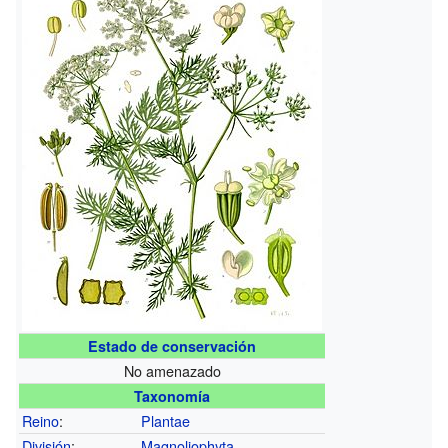
Estado de conservación
No amenazado
Taxonomía
Reino
:
Plantae
División
:
Magnoliophyta