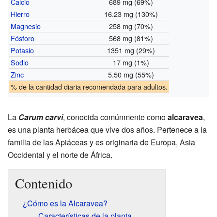
Calcio
689 mg (69%)
Hierro
16.23 mg (130%)
Magnesio
258 mg (70%)
Fósforo
568 mg (81%)
Potasio
1351 mg (29%)
Sodio
17 mg (1%)
Zinc
5.50 mg (55%)
% de la cantidad diaria recomendada para adultos.
La
Carum carvi
, conocida comúnmente como
alcaravea
,
es una planta herbácea que vive dos años. Pertenece a la
familia de las Apiáceas y es originaria de Europa, Asia
Occidental y el norte de África.
Contenido
¿Cómo es la Alcaravea?
Características de la planta