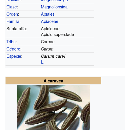
Clase
:
Magnoliopsida
Orden
:
Apiales
Familia
:
Apiaceae
Subfamilia:
Apioideae
Apioid superclade
Tribu
:
Careae
Género
:
Carum
Especie
:
Carum carvi
L.
Alcaravea