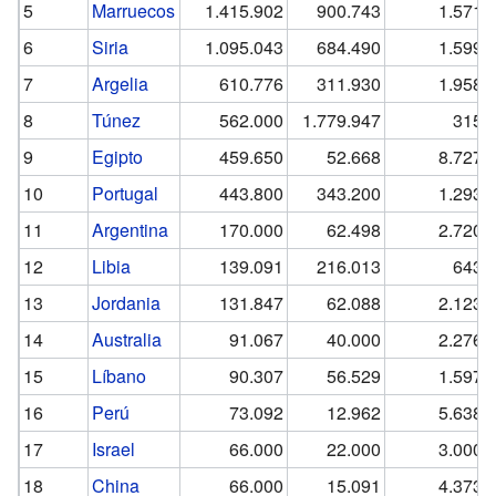
5
Marruecos
1.415.902
900.743
1.571,
6
Siria
1.095.043
684.490
1.599,
7
Argelia
610.776
311.930
1.958,
8
Túnez
562.000
1.779.947
315,
9
Egipto
459.650
52.668
8.727,
10
Portugal
443.800
343.200
1.293,
11
Argentina
170.000
62.498
2.720,
12
Libia
139.091
216.013
643,
13
Jordania
131.847
62.088
2.123,
14
Australia
91.067
40.000
2.276,
15
Líbano
90.307
56.529
1.597,
16
Perú
73.092
12.962
5.638,
17
Israel
66.000
22.000
3.000,
18
China
66.000
15.091
4.373,