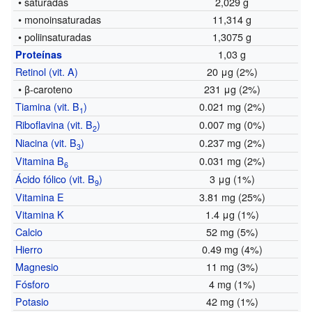
• saturadas
2,029 g
• monoinsaturadas
11,314 g
• poliinsaturadas
1,3075 g
1,03 g
Proteínas
Retinol (vit. A)
20 μg (2%)
• β-caroteno
231 μg (2%)
Tiamina (vit. B
)
0.021 mg (2%)
1
Riboflavina (vit. B
)
0.007 mg (0%)
2
Niacina (vit. B
)
0.237 mg (2%)
3
Vitamina B
0.031 mg (2%)
6
Ácido fólico (vit. B
)
3 μg (1%)
9
Vitamina E
3.81 mg (25%)
Vitamina K
1.4 μg (1%)
Calcio
52 mg (5%)
Hierro
0.49 mg (4%)
Magnesio
11 mg (3%)
Fósforo
4 mg (1%)
Potasio
42 mg (1%)