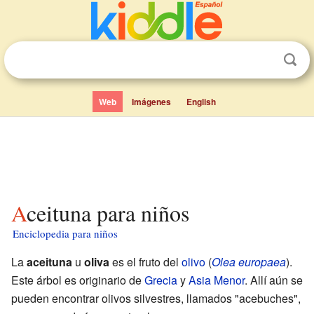
Web
Imágenes
English
Aceituna para niños
Enciclopedia para niños
La
aceituna
u
oliva
es el fruto del
olivo
(
Olea europaea
).
Este árbol es originario de
Grecia
y
Asia Menor
. Allí aún se
pueden encontrar olivos silvestres, llamados "acebuches",