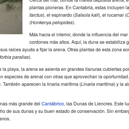
plantas pioneras. En Cantabria, estas incluyen l
farctus
), el espinardo (
Salsola kali
), el rucamar (
C
(
Honkenya pelopides
).
Más hacia el interior, donde la influencia del ma
cordones más altos. Aquí, la duna se estabiliza 
 sus raíces ayuda a fijar la arena. Otras plantas de esta zona so
orbia paralias
).
 la playa, la arena se asienta en grandes llanuras cubiertas p
an especies de arenal con otras que aprovechan la oportunidad
e
. También aparecen la linaria marítima (
Linaria maritima
) y la 
unas más grande del
Cantábrico
, las Dunas de Liencres. Este l
maño de sus dunas y su buen estado de conservación. Sin emba
anos.