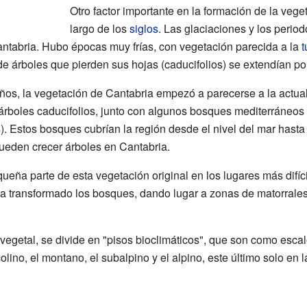
Otro factor importante en la formación de la veget
largo de los
siglos
. Las glaciaciones y los period
ntabria. Hubo épocas muy frías, con vegetación parecida a la
t
árboles que pierden sus hojas (caducifolios) se extendían por t
ños, la vegetación de Cantabria empezó a parecerse a la actua
rboles caducifolios, junto con algunos bosques mediterráneos
s). Estos bosques cubrían la región desde el nivel del mar hast
 pueden crecer árboles en Cantabria.
eña parte de esta vegetación original en los lugares más difícil
 ha transformado los bosques, dando lugar a zonas de matorrales
vegetal, se divide en "pisos bioclimáticos", que son como escal
olino, el montano, el subalpino y el alpino, este último solo en