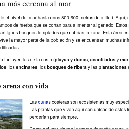
na más cercana al mar
e el nivel del mar hasta unos 500-600 metros de altitud. Aquí, 
ampos de hierba que se cortan para alimentar al ganado. Estos 
antiguos bosques templados que cubrían la zona. Esta área es 
ive la mayor parte de la población y se encuentran muchas infr
dificados.
a incluyen las de la costa (
playas y dunas
,
acantilados
y
mar
ios
, los
encinares
, los
bosques de ribera
y las
plantaciones 
 arena con vida
Las
dunas
costeras son ecosistemas muy especia
Las plantas que viven aquí son únicas de estos l
perderían para siempre.
Cerca del mar, donde la marea deposita arena, e