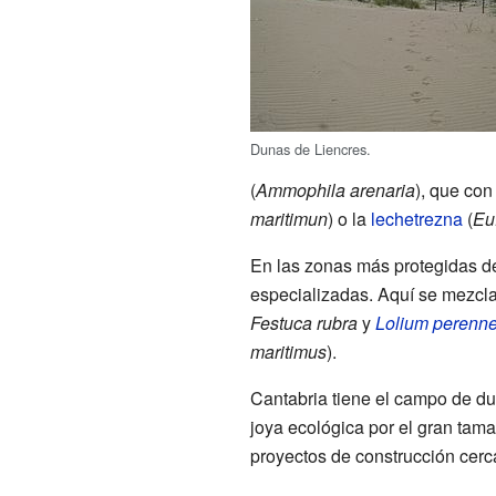
Dunas de Liencres.
(
Ammophila arenaria
), que con
maritimun
) o la
lechetrezna
(
Euf
En las zonas más protegidas de
especializadas. Aquí se mezcl
Festuca rubra
y
Lolium perenn
maritimus
).
Cantabria tiene el campo de d
joya ecológica por el gran ta
proyectos de construcción cerc