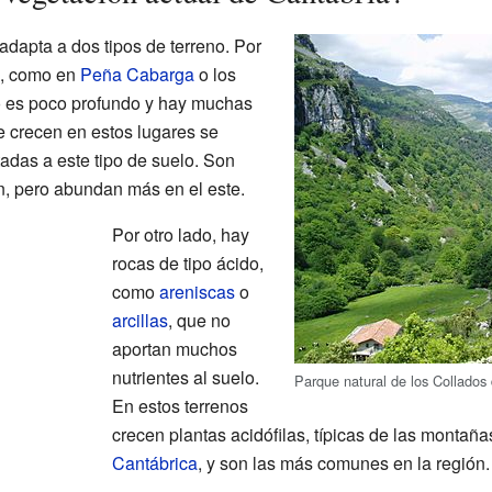
adapta a dos tipos de terreno. Por
, como en
Peña Cabarga
o los
o es poco profundo y hay muchas
ue crecen en estos lugares se
adas a este tipo de suelo. Son
n, pero abundan más en el este.
Por otro lado, hay
rocas de tipo ácido,
como
areniscas
o
arcillas
, que no
aportan muchos
nutrientes al suelo.
Parque natural de los Collados
En estos terrenos
crecen plantas acidófilas, típicas de las montaña
Cantábrica
, y son las más comunes en la región.