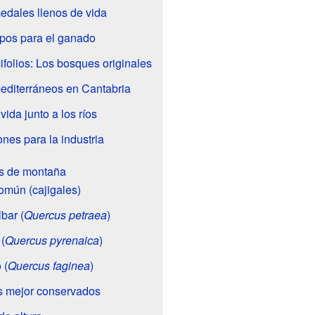
dales llenos de vida
pos para el ganado
folios: Los bosques originales
editerráneos en Cantabria
ida junto a los ríos
ones para la industria
s de montaña
omún (cajigales)
bar (
Quercus petraea
)
(
Quercus pyrenaica
)
 (
Quercus faginea
)
 mejor conservados