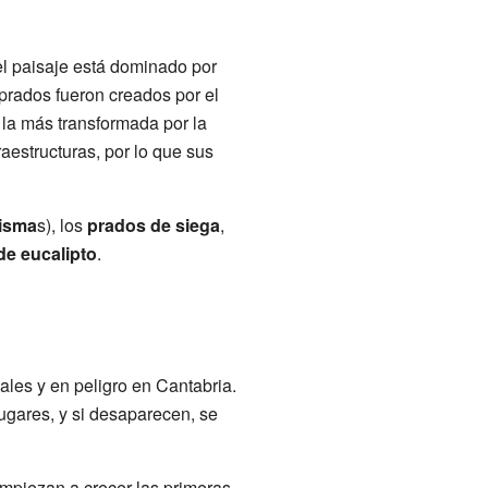
el paisaje está dominado por
prados fueron creados por el
la más transformada por la
aestructuras, por lo que sus
isma
s), los
prados de siega
,
de eucalipto
.
les y en peligro en Cantabria.
ugares, y si desaparecen, se
mpiezan a crecer las primeras