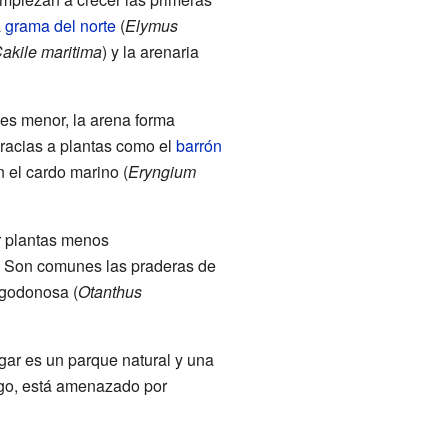
a
grama del norte
(
Elymus
akile maritima
) y la arenaria
r es menor, la arena forma
gracias a plantas como el
barrón
n el cardo marino (
Eryngium
or plantas menos
. Son comunes las praderas de
algodonosa (
Otanthus
ugar es un parque natural y una
rgo, está amenazado por