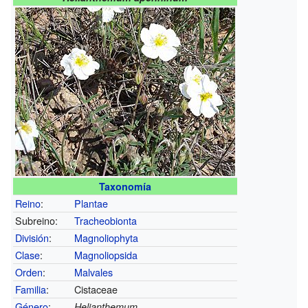
Taxonomía
Reino
:
Plantae
Subreino:
Tracheobionta
División
:
Magnoliophyta
Clase
:
Magnoliopsida
Orden
:
Malvales
Familia
:
Cistaceae
Género
:
Helianthemum