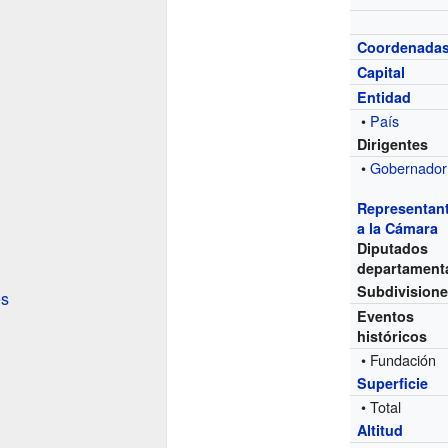
Coordenada
Capital
Entidad
•
País
Dirigentes
•
Gobernador
Representan
a la Cámara
Diputados
departament
Subdivision
es
Eventos
históricos
• Fundación
Superficie
• Total
Altitud