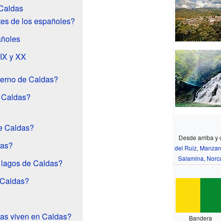
 Caldas
es de los españoles?
añoles
XIX y XX
ierno de Caldas?
e Caldas?
de Caldas?
Desde arriba y 
das?
del Ruiz
,
Manzan
Salamina
,
Norc
y lagos de Caldas?
 Caldas?
tas viven en Caldas?
Bandera