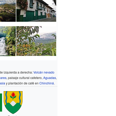
de izquierda a derecha:
Volcán nevado
ares
, paisaje cultural cafetero,
Aguadas
,
asia
y plantación de café en
Chinchiná
.