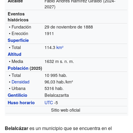
Fabio Andrés Ramírez Giraldo
(2024-
Alcalde
2027)
Eventos
históricos
• Fundación
29 de noviembre de 1888
• Erección
1911
Superficie
• Total
114.3
km²
Altitud
• Media
1632 m s. n. m.
Población
(2025)
• Total
10 995 hab.
•
Densidad
96,03 hab./km²
• Urbana
5316 hab.
Belalcazarita
Gentilicio
UTC
-5
Huso horario
Sitio web oficial
Belalcázar
es un municipio que se encuentra en el