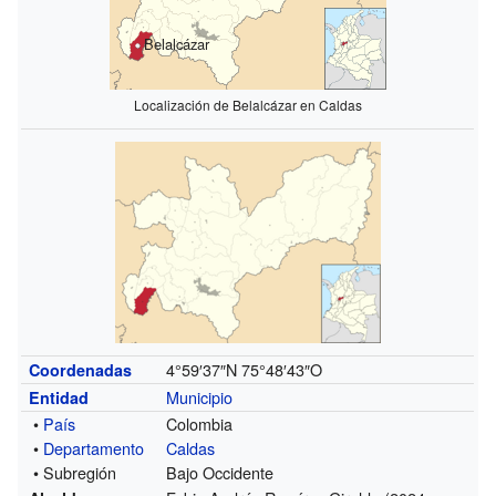
Belalcázar
Localización de Belalcázar en Caldas
4°59′37″N
75°48′43″O
Coordenadas
Municipio
Entidad
•
País
Colombia
•
Departamento
Caldas
• Subregión
Bajo Occidente