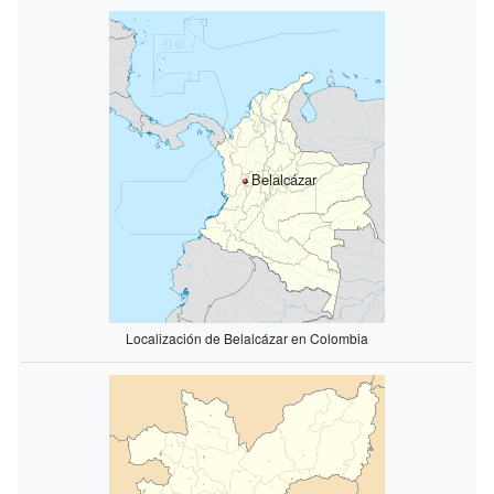
Belalcázar
Localización de Belalcázar en Colombia