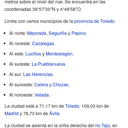
metros sobre el nivel del mar. Se encuentra en las
coordenadas 39°57′30″N y 4°49′58″O.
Limita con varios municipios de la
provincia de Toledo
:
Al norte:
Mejorada
,
Segurilla
y
Pepino
.
Al noreste:
Cazalegas
.
Al este:
Lucillos
y
Montearagón
.
Al sureste:
La Pueblanueva
.
Al sur:
Las Herencias
.
Al suroeste:
Calera y Chozas
.
Al noroeste:
Velada
.
La ciudad está a 71,17 km de
Toledo
, 109,03 km de
Madrid
y 78,73 km de
Ávila
.
La ciudad se asienta en la orilla derecha del
río Tajo
, en