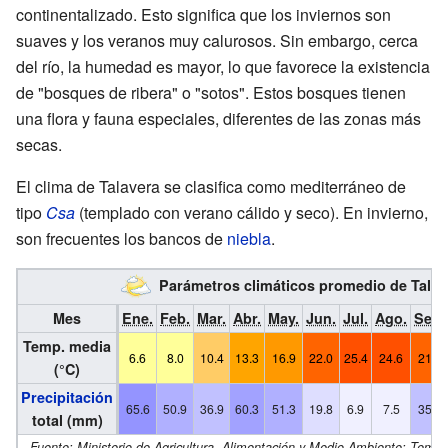
continentalizado. Esto significa que los inviernos son
suaves y los veranos muy calurosos. Sin embargo, cerca
del río, la humedad es mayor, lo que favorece la existencia
de "bosques de ribera" o "sotos". Estos bosques tienen
una flora y fauna especiales, diferentes de las zonas más
secas.
El clima de Talavera se clasifica como mediterráneo de
tipo
Csa
(templado con verano cálido y seco). En invierno,
son frecuentes los bancos de
niebla
.
Parámetros climáticos promedio de Tala
Mes
Ene.
Feb.
Mar.
Abr.
May.
Jun.
Jul.
Ago.
Sep.
Temp. media
6.6
8.0
10.4
13.3
16.9
22.0
25.4
24.6
21.3
(°C)
Precipitación
65.6
50.9
36.9
60.3
51.3
19.8
6.9
7.5
35.5
total (mm)
Fuente: Ministerio de Agricultura, Alimentación y Medio Ambiente: Tempe