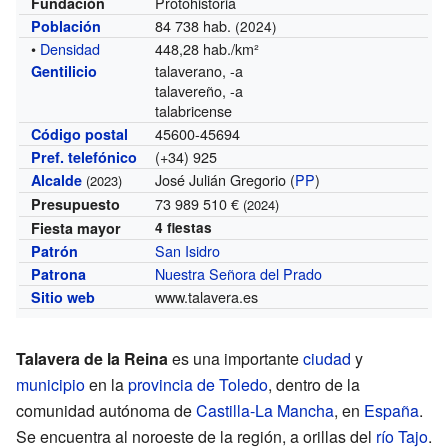
Protohistoria
Fundación
84 738 hab.
Población
(2024)
•
Densidad
448,28 hab./km²
talaverano, -a
Gentilicio
talavereño, -a
talabricense
45600-45694
Código postal
(+34) 925
Pref. telefónico
José Julián Gregorio (
PP
)
Alcalde
(2023)
73 989 510 €
Presupuesto
(2024)
Fiesta mayor
4 fiestas
San Isidro
Patrón
Nuestra Señora del Prado
Patrona
www.talavera.es
Sitio web
Talavera de la Reina
es una importante
ciudad
y
municipio
en la
provincia de Toledo
, dentro de la
comunidad autónoma de
Castilla-La Mancha
, en
España
.
Se encuentra al noroeste de la región, a orillas del
río Tajo
.