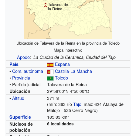
Talavera de
la Reina
Ubicación de Talavera de la Reina en la provincia de Toledo
Mapa interactivo
Apodo
:
La Ciudad de la Cerámica,
Ciudad del Tajo
España
País
•
Com. autónoma
Castilla-La Mancha
•
Provincia
Toledo
• Partido judicial
Talavera de la Reina
Ubicación
39°58′00″N
4°50′00″O
•
Altitud
371 m
(mín: 363 río
Tajo
, máx: 624 Atalaya de
Malojo - 525 Cerro Negro)
185,83 km²
Superficie
Núcleos de
6 localidades
población