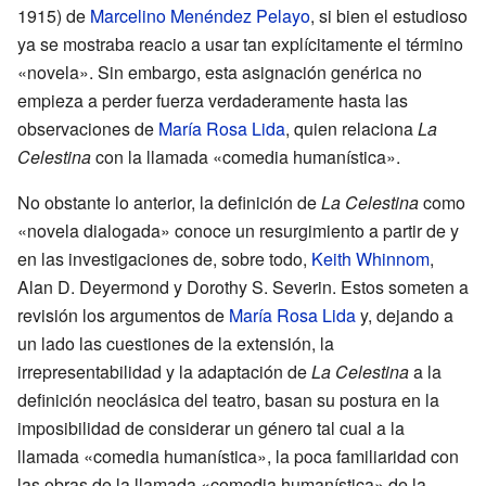
1915) de
Marcelino Menéndez Pelayo
, si bien el estudioso
ya se mostraba reacio a usar tan explícitamente el término
«novela». Sin embargo, esta asignación genérica no
empieza a perder fuerza verdaderamente hasta las
observaciones de
María Rosa Lida
, quien relaciona
La
Celestina
con la llamada «comedia humanística».
No obstante lo anterior, la definición de
La Celestina
como
«novela dialogada» conoce un resurgimiento a partir de y
en las investigaciones de, sobre todo,
Keith Whinnom
,
Alan D. Deyermond y Dorothy S. Severin. Estos someten a
revisión los argumentos de
María Rosa Lida
y, dejando a
un lado las cuestiones de la extensión, la
irrepresentabilidad y la adaptación de
La Celestina
a la
definición neoclásica del teatro, basan su postura en la
imposibilidad de considerar un género tal cual a la
llamada «comedia humanística», la poca familiaridad con
las obras de la llamada «comedia humanística» de la