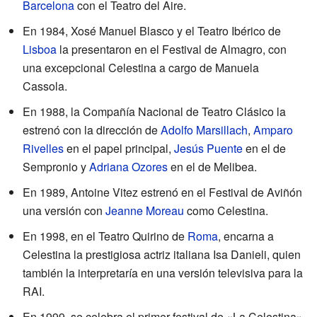
Barcelona
con el Teatro del Aire.
En 1984, Xosé Manuel Blasco y el Teatro Ibérico de
Lisboa
la presentaron en el Festival de Almagro, con
una excepcional Celestina a cargo de Manuela
Cassola.
En 1988, la Compañía Nacional de Teatro Clásico la
estrenó con la dirección de
Adolfo Marsillach
,
Amparo
Rivelles
en el papel principal,
Jesús Puente
en el de
Sempronio y
Adriana Ozores
en el de Melibea.
En 1989, Antoine Vitez estrenó en el Festival de Aviñón
una versión con
Jeanne Moreau
como Celestina.
En 1998, en el Teatro Quirino de
Roma
, encarna a
Celestina la prestigiosa actriz italiana Isa Danieli, quien
también la interpretaría en una versión televisiva para la
RAI.
En 1999, se celebra el primer festival de «La Celestina»