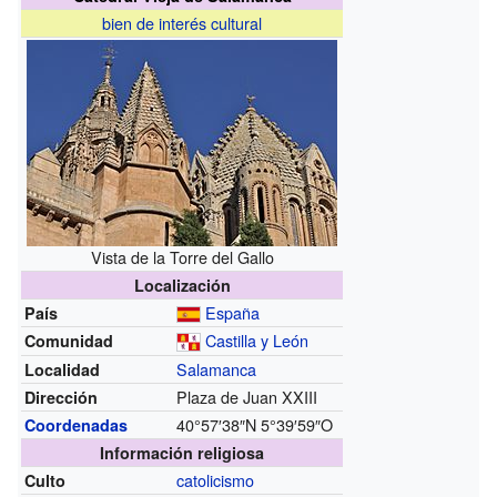
bien de interés cultural
Vista de la Torre del Gallo
Localización
España
País
Castilla y León
Comunidad
Salamanca
Localidad
Plaza de Juan XXIII
Dirección
40°57′38″N
5°39′59″O
Coordenadas
Información religiosa
catolicismo
Culto