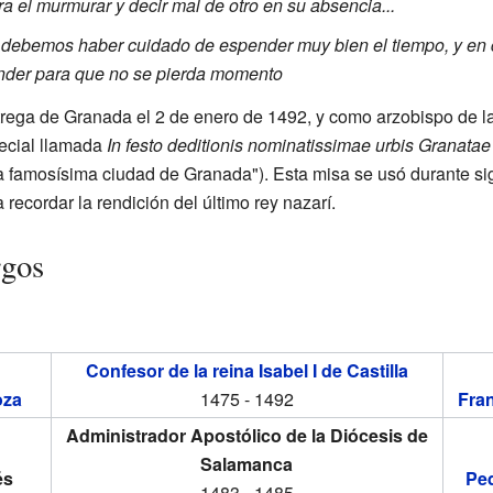
a el murmurar y decir mal de otro en su absencia...
debemos haber cuidado de espender muy bien el tiempo, y en
der para que no se pierda momento
rega de Granada el 2 de enero de 1492, y como arzobispo de l
ecial llamada
In festo deditionis nominatissimae urbis Granatae
 la famosísima ciudad de Granada"). Esta misa se usó durante si
recordar la rendición del último rey nazarí.
rgos
Confesor de la reina Isabel I de Castilla
oza
1475 - 1492
Fra
Administrador Apostólico de la Diócesis de
Salamanca
és
Ped
1483 - 1485