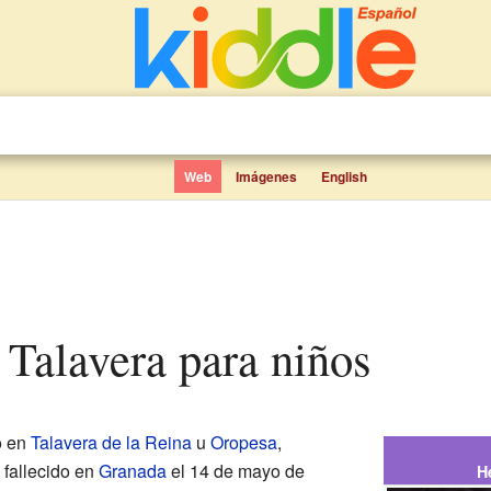
Web
Imágenes
English
 Talavera para niños
o en
Talavera de la Reina
u
Oropesa
,
y fallecido en
Granada
el 14 de mayo de
H