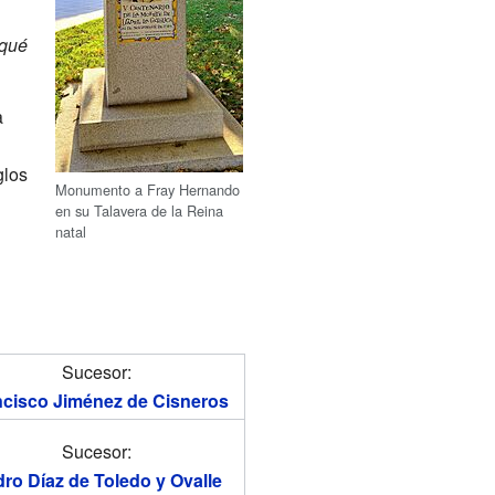
 qué
a
glos
Monumento a Fray Hernando
en su Talavera de la Reina
natal
Sucesor:
ncisco Jiménez de Cisneros
Sucesor:
ro Díaz de Toledo y Ovalle