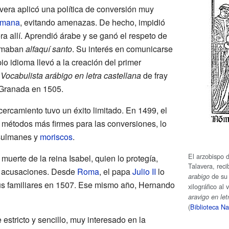
era aplicó una política de conversión muy
lmana
, evitando amenazas. De hecho, impidió
ra allí. Aprendió árabe y se ganó el respeto de
lamaban
alfaquí santo
. Su interés en comunicarse
o idioma llevó a la creación del primer
l
Vocabulista arábigo en letra castellana
de fray
 Granada en 1505.
cercamiento tuvo un éxito limitado. En 1499, el
 métodos más firmes para las conversiones, lo
usulmanes y
moriscos
.
El arzobispo 
uerte de la reina Isabel, quien lo protegía,
Talavera, rec
ó acusaciones. Desde
Roma
, el papa
Julio II
lo
de su 
arabigo
sus familiares en 1507. Ese mismo año, Hernando
xilográfico al
aravigo en let
(
Biblioteca N
stricto y sencillo, muy interesado en la