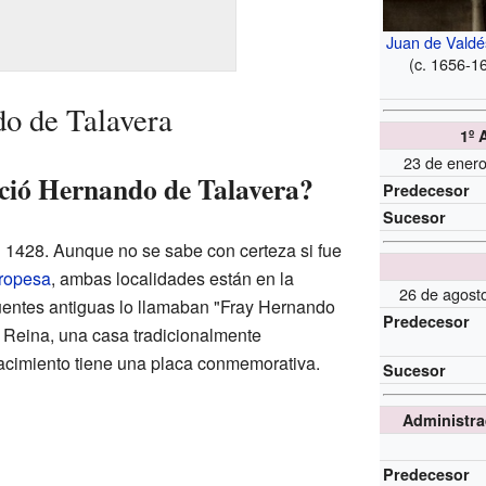
Juan de Valdé
(c. 1656-1
o de Talavera
1º 
23 de ener
ció Hernando de Talavera?
Predecesor
Sucesor
 1428. Aunque no se sabe con certeza si fue
ropesa
, ambas localidades están en la
26 de agost
uentes antiguas lo llamaban "Fray Hernando
Predecesor
 Reina, una casa tradicionalmente
acimiento tiene una placa conmemorativa.
Sucesor
Administra
Predecesor