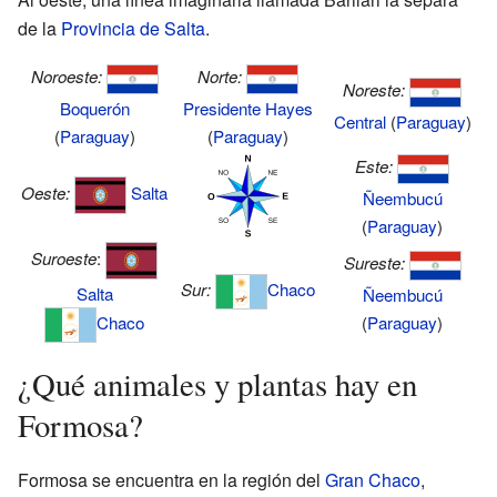
de la
Provincia de Salta
.
Noroeste:
Norte:
Noreste:
Boquerón
Presidente Hayes
Central
(
Paraguay
)
(
Paraguay
)
(
Paraguay
)
Este:
Oeste:
Salta
Ñeembucú
(
Paraguay
)
Suroeste
:
Sureste:
Sur:
Chaco
Salta
Ñeembucú
(
Paraguay
)
Chaco
¿Qué animales y plantas hay en
Formosa?
Formosa se encuentra en la región del
Gran Chaco
,