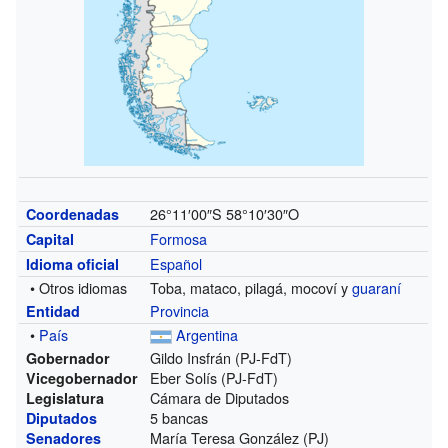
26°11′00″S
58°10′30″O
Coordenadas
Formosa
Capital
Español
Idioma oficial
• Otros idiomas
Toba, mataco, pilagá, mocoví y
guaraní
Provincia
Entidad
•
País
Argentina
Gildo Insfrán (PJ-FdT)
Gobernador
Eber Solís (PJ-FdT)
Vicegobernador
Cámara de Diputados
Legislatura
5 bancas
Diputados
María Teresa González (PJ)
Senadores