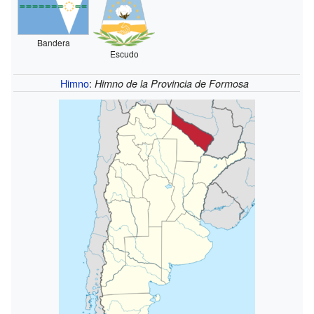
Bandera
Escudo
Himno
:
Himno de la Provincia de Formosa