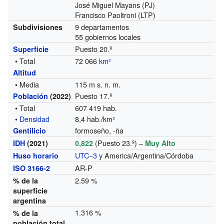
José Miguel Mayans (PJ)
Francisco Paoltroni (LTP)
9 departamentos
Subdivisiones
55 gobiernos locales
Puesto 20.º
Superficie
• Total
72 066
km²
Altitud
• Media
115 m s. n. m.
Puesto 17.º
Población
(2022)
• Total
607 419 hab.
•
Densidad
8,4 hab./km²
formoseño, -ña
Gentilicio
(Puesto 23.º) –
IDH
(2021)
0,822
Muy Alto
UTC−3
y America/Argentina/Córdoba
Huso horario
AR-P
ISO 3166-2
2.59 %
% de la
superficie
argentina
1.316 %
% de la
población total