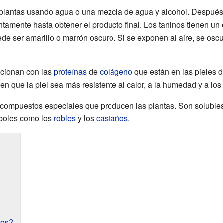
 plantas usando agua o una mezcla de agua y alcohol. Después 
tamente hasta obtener el producto final. Los taninos tienen un
ede ser amarillo o marrón oscuro. Si se exponen al aire, se os
ccionan con las
proteínas
de
colágeno
que están en las pieles d
cen que la piel sea más resistente al calor, a la humedad y a los
 compuestos especiales que producen las plantas. Son soluble
rboles como los
robles
y los
castaños
.
s
nos?