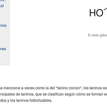
lud
inos
El ácido gálic
nes
e menciona a veces como la del "tanino común", los taninos s
rincipales de taninos, que se clasifican según cómo se forman e
os y los taninos hidrolizables.