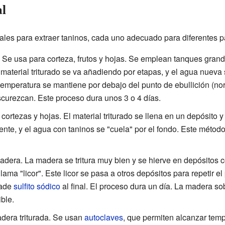
al
ales para extraer taninos, cada uno adecuado para diferentes pa
Se usa para corteza, frutos y hojas. Se emplean tanques gran
 material triturado se va añadiendo por etapas, y el agua nueva
 temperatura se mantiene por debajo del punto de ebullición (no
scurezcan. Este proceso dura unos 3 o 4 días.
tezas y hojas. El material triturado se llena en un depósito y 
ente, y el agua con taninos se "cuela" por el fondo. Este métod
adera. La madera se tritura muy bien y se hierve en depósitos 
lama "licor". Este licor se pasa a otros depósitos para repetir el
ñade
sulfito sódico
al final. El proceso dura un día. La madera s
ble.
era triturada. Se usan
autoclaves
, que permiten alcanzar temp