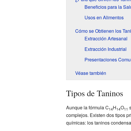
Beneficios para la Sa
Usos en Alimentos
Cómo se Obtienen los Tan
Extracción Artesanal
Extracción Industrial
Presentaciones Comu
Véase también
Tipos de Taninos
Aunque la fórmula C
H
O
s
14
14
11
complejos. Existen dos tipos p
químicas: los taninos condensad