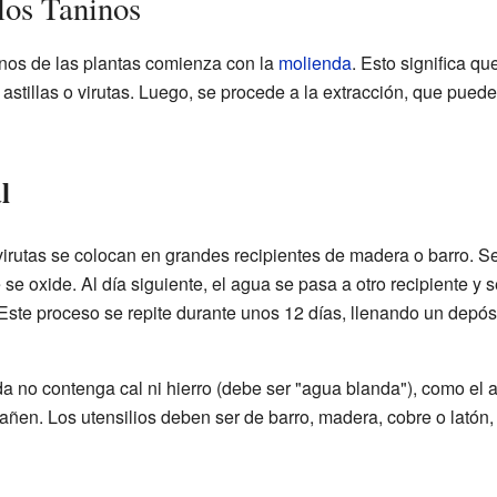
los Taninos
inos de las plantas comienza con la
molienda
. Esto significa q
n astillas o virutas. Luego, se procede a la extracción, que pued
l
 virutas se colocan en grandes recipientes de madera o barro. S
 se oxide. Al día siguiente, el agua se pasa a otro recipiente y
. Este proceso se repite durante unos 12 días, llenando un depó
 no contenga cal ni hierro (debe ser "agua blanda"), como el ag
dañen. Los utensilios deben ser de barro, madera, cobre o latón