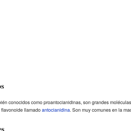
os
ién conocidos como proantocianidinas, son grandes moléculas 
 flavonoide llamado
antocianidina
. Son muy comunes en la mad
es