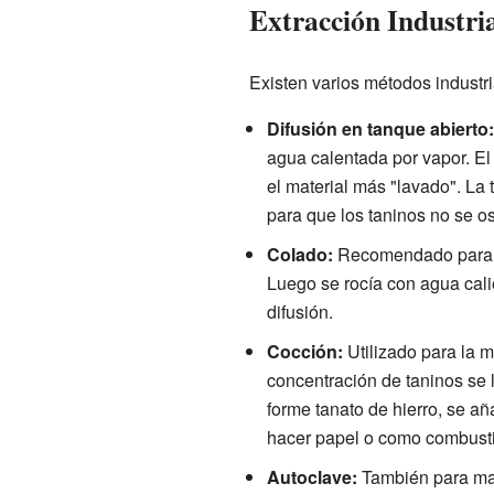
Extracción Industri
Existen varios métodos industri
Difusión en tanque abierto:
agua calentada por vapor. El
el material más "lavado". La
para que los taninos no se o
Colado:
Recomendado para cor
Luego se rocía con agua cali
difusión.
Cocción:
Utilizado para la m
concentración de taninos se l
forme tanato de hierro, se a
hacer papel o como combusti
Autoclave:
También para mad