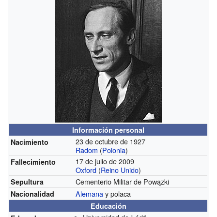
Información personal
23 de octubre de 1927
Nacimiento
Radom
(
Polonia
)
17 de julio de 2009
Fallecimiento
Oxford
(
Reino Unido
)
Cementerio Militar de Powązki
Sepultura
Alemana
y polaca
Nacionalidad
Educación