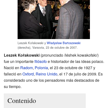
Leszek Kołakowski y
Władysław Bartoszewski
(derecha), Varsovia, 23 de octubre de 2007.
Leszek Kołakowski
(pronunciado /léshek kowakofski/)
fue un importante
filósofo
e historiador de las ideas polaco.
Nació en
Radom
,
Polonia
, el 23 de octubre de 1927 y
falleció en
Oxford
,
Reino Unido
, el 17 de julio de 2009. Es
considerado uno de los pensadores más destacados de
su tiempo.
Contenido