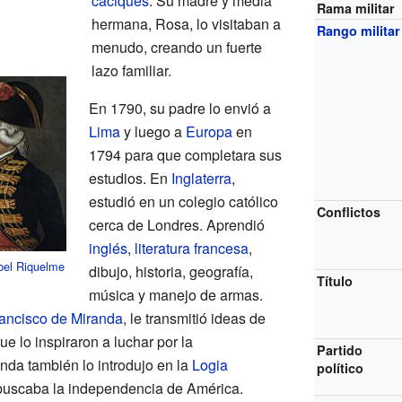
caciques
. Su madre y media
Rama militar
hermana, Rosa, lo visitaban a
Rango militar
menudo, creando un fuerte
lazo familiar.
En 1790, su padre lo envió a
Lima
y luego a
Europa
en
1794 para que completara sus
estudios. En
Inglaterra
,
estudió en un colegio católico
Conflictos
cerca de Londres. Aprendió
inglés
,
literatura francesa
,
bel Riquelme
dibujo, historia, geografía,
Título
música y manejo de armas.
ancisco de Miranda
, le transmitió ideas de
e lo inspiraron a luchar por la
Partido
nda también lo introdujo en la
Logia
político
 buscaba la independencia de América.