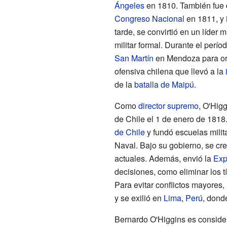
Ángeles
en 1810. También fue 
Congreso Nacional
en 1811, y
tarde, se convirtió en un líder 
militar formal. Durante el perío
San Martín
en Mendoza para or
ofensiva chilena que llevó a la
de la
batalla de Maipú
.
Como
director supremo
, O'Hig
de Chile el 1 de enero de 1818
de Chile
y fundó escuelas milit
Naval. Bajo su gobierno, se cr
actuales. Además, envió la
Exp
decisiones, como eliminar los t
Para evitar conflictos mayores,
y se exilió en
Lima
,
Perú
, dond
Bernardo O'Higgins es conside