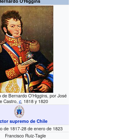
Bernardo O'Higgins
eo de Bernardo O'Higgins, por José
de Castro,
1818 y 1820
c
.
ector supremo de Chile
ro de 1817-28 de enero de 1823
Francisco Ruiz-Tagle