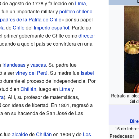
20 de agosto de 1778 y fallecido en
Lima
,
 fue un importante militar y
político
chileno
.
padres de la Patria de Chile
» por su papel
ia
de
Chile
del
Imperio español
. Participó
el primer gobernante de Chile como
director
dando a que el país se convirtiera en una
es
irlandesas
y
vascas
. Su padre fue
gó a ser
virrey del Perú
. Su madre fue
Isabel
jo durante el proceso de independencia. Por
studió en
Chillán
, luego en
Lima
y
Retrato al ól
ra
). Allí, su profesor de matemáticas,
Gil 
ró con ideas de libertad. En 1801, regresó a
tura en su hacienda de San José de Las
Dir
16 de febre
ns fue
alcalde
de
Chillán
en 1806 y de
Los
Predecesor