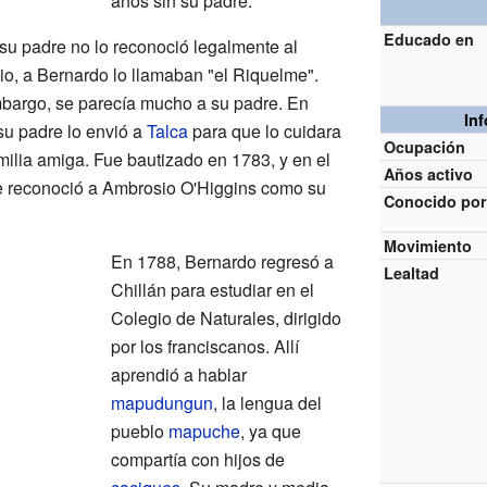
años sin su padre.
Educado en
u padre no lo reconoció legalmente al
pio, a Bernardo lo llamaban "el Riquelme".
bargo, se parecía mucho a su padre. En
In
su padre lo envió a
Talca
para que lo cuidara
Ocupación
milia amiga. Fue bautizado en 1783, y en el
Años activo
e reconoció a Ambrosio O'Higgins como su
Conocido po
Movimiento
En 1788, Bernardo regresó a
Lealtad
Chillán para estudiar en el
Colegio de Naturales, dirigido
por los franciscanos. Allí
aprendió a hablar
mapudungun
, la lengua del
pueblo
mapuche
, ya que
compartía con hijos de