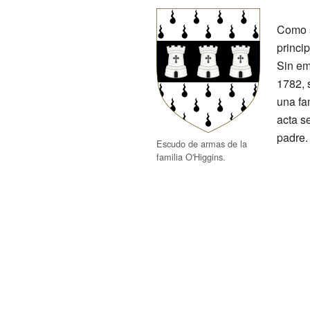
Como s
princi
Sin em
1782, 
una fa
acta s
padre.
Escudo de armas de la
familia O'Higgins.