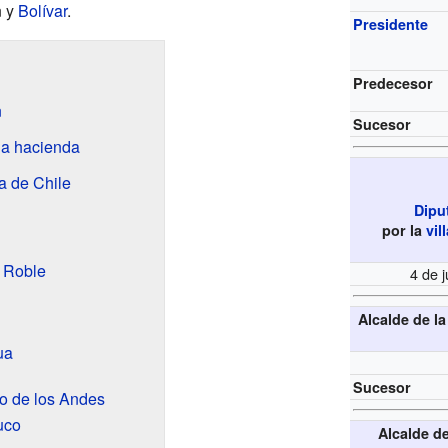
n y
Bolívar
.
Presidente
Predecesor
n
Sucesor
la hacienda
a de Chile
Dipu
por la
vil
l Roble
4 de 
Alcalde de l
ua
Sucesor
to de los Andes
uco
Alcalde d