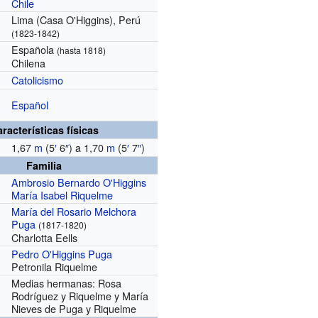
Chile
Lima (Casa O'Higgins), Perú
(1823-1842)
Española
(hasta 1818)
Chilena
Catolicismo
Español
racterísticas físicas
1,67
m
(5
′
6
″
) a 1,70
m
(5
′
7
″
)
Familia
Ambrosio Bernardo O'Higgins
María Isabel Riquelme
María del Rosario Melchora
Puga
(1817-1820)
Charlotta Eells
Pedro O'Higgins Puga
Petronila Riquelme
Medias hermanas: Rosa
Rodríguez y Riquelme y María
Nieves de Puga y Riquelme