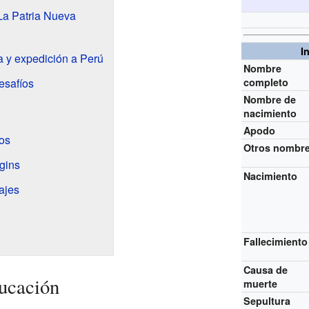
La Patria Nueva
I
 y expedición a Perú
Nombre
esafíos
completo
Nombre de
nacimiento
Apodo
ños
Otros nombr
gins
Nacimiento
ajes
Fallecimiento
Causa de
ucación
muerte
Sepultura