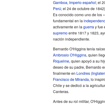
Gamboa
,
Imperio español
; el 
Perú
; el 24 de octubre de 1842)
Es conocido como uno de los «
fundamental en la
independenc
activamente en la
guerra
y fue 
supremo
entre 1817 y 1823, ayu
nación independiente.
Bernardo O'Higgins tenía raíc
Ambrosio O'Higgins
, quien lle
Riquelme
, quien apoyó a su hi
deseo de su padre, Bernardo e
finalmente en
Londres
(
Inglater
Francisco de Miranda
, lo inspi
Chile y se dedicó a la agricul
Canteras.
Antes de su rol militar, O'Higgi