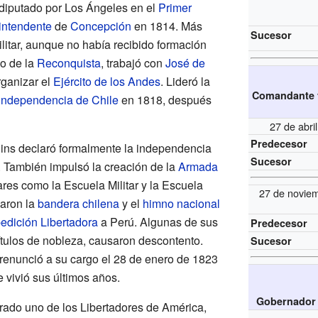
diputado por Los Ángeles en el
Primer
intendente
de
Concepción
en 1814. Más
Sucesor
militar, aunque no había recibido formación
do de la
Reconquista
, trabajó con
José de
ganizar el
Ejército de los Andes
. Lideró la
Comandante y
independencia de Chile
en 1818, después
27 de abri
Predecesor
gins declaró formalmente la independencia
Sucesor
. También impulsó la creación de la
Armada
ares como la Escuela Militar y la Escuela
27 de novie
earon la
bandera chilena
y el
himno nacional
edición Libertadora
a Perú. Algunas de sus
Predecesor
ítulos de nobleza, causaron descontento.
Sucesor
 renunció a su cargo el 28 de enero de 1823
e vivió sus últimos años.
Gobernador 
rado uno de los Libertadores de América,