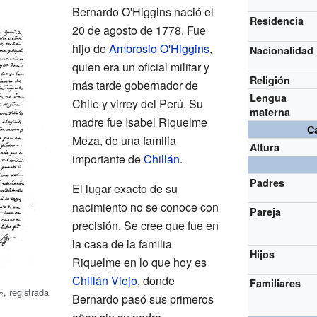
Bernardo O'Higgins nació el
Residencia
20 de agosto de 1778. Fue
hijo de
Ambrosio O'Higgins
,
Nacionalidad
quien era un oficial militar y
Religión
más tarde gobernador de
Lengua
Chile y virrey del Perú. Su
materna
madre fue Isabel Riquelme
Ca
Meza, de una familia
Altura
importante de
Chillán
.
Padres
El lugar exacto de su
nacimiento no se conoce con
Pareja
precisión. Se cree que fue en
la casa de la familia
Hijos
Riquelme en lo que hoy es
Chillán Viejo
, donde
Familiares
, registrada
Bernardo pasó sus primeros