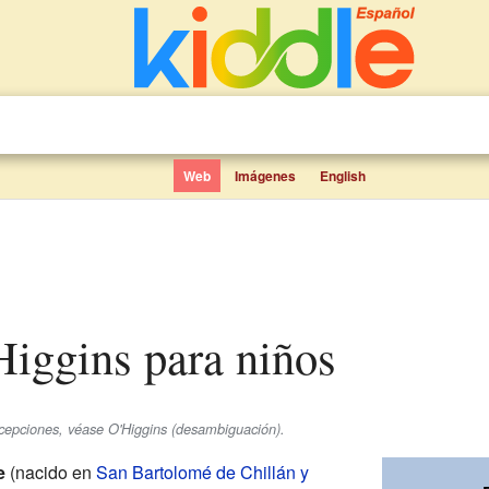
Web
Imágenes
English
Higgins para niños
acepciones, véase O'Higgins (desambiguación).
e
(nacido en
San Bartolomé de Chillán y