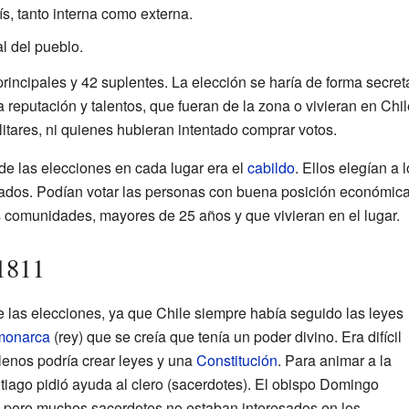
s, tanto interna como externa.
l del pueblo.
principales y 42 suplentes. La elección se haría de forma secre
reputación y talentos, que fueran de la zona o vivieran en Chil
itares, ni quienes hubieran intentado comprar votos.
 de las elecciones en cada lugar era el
cabildo
. Ellos elegían a 
ltados. Podían votar las personas con buena posición económica
 comunidades, mayores de 25 años y que vivieran en el lugar.
1811
e las elecciones, ya que Chile siempre había seguido las leyes
monarca
(rey) que se creía que tenía un poder divino. Era difícil
enos podría crear leyes y una
Constitución
. Para animar a la
ntiago pidió ayuda al clero (sacerdotes). El obispo Domingo
, pero muchos sacerdotes no estaban interesados en los