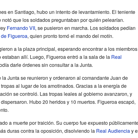
iones en Santiago, hubo un intento de levantamiento. El teniente
 notó que los soldados preguntaban por quién pelearían.
 rey
Fernando VII
, se pusieron en marcha. Los soldados pedían
de Figueroa
, quien pronto tomó el mando del motín.
gieron a la plaza principal, esperando encontrar a los miembros
o estaban allí. Luego, Figueroa entró a la sala de la
Real
podía darle órdenes sin consultar a la Junta.
e la Junta se reunieron y ordenaron al comandante Juan de
 tropas al lugar de los amotinados. Gracias a la energía de
tuación se controló. Las tropas leales al gobierno avanzaron, y
se dispersaron. Hubo 20 heridos y 10 muertos. Figueroa escapó,
nto.
do a muerte por traición. Su cuerpo fue expuesto públicament
ás duras contra la oposición, disolviendo la
Real Audiencia
y e