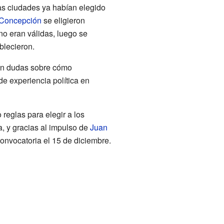
nas ciudades ya habían elegido
Concepción
se eligieron
no eran válidas, luego se
blecieron.
ían dudas sobre cómo
de experiencia política en
reglas para elegir a los
, y gracias al impulso de
Juan
onvocatoria el 15 de diciembre.