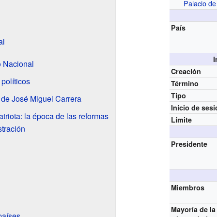
Palacio de
País
al
I
o Nacional
Creación
políticos
Término
Tipo
 de José Miguel Carrera
Inicio de ses
triota: la época de las reformas
Límite
tración
Presidente
Miembros
Mayoría de la
países