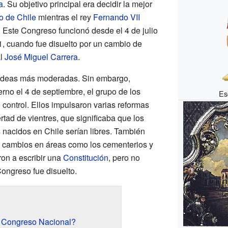
a
. Su objetivo principal era decidir la mejor
o de Chile
mientras el rey
Fernando VII
. Este Congreso funcionó desde el 4 de julio
1, cuando fue disuelto por un cambio de
al
José Miguel Carrera
.
a ideas más moderadas. Sin embargo,
no el 4 de septiembre, el grupo de los
Es
l control. Ellos impulsaron varias reformas
rtad de vientres, que significaba que los
 nacidos en Chile serían libres. También
s cambios en áreas como los cementerios y
on a escribir una
Constitución
, pero no
ongreso fue disuelto.
r Congreso Nacional?