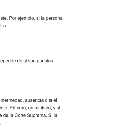
ste. Por ejemplo, si la persona
liza.
 depende de si son puestos
enfermedad, ausencia o si el
e. Primero, un ministro, y si
e de la Corte Suprema. Si la
.