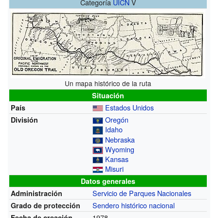
Categoría
UICN
V
Un mapa histórico de la ruta
Situación
Estados Unidos
País
Oregón
División
Idaho
Nebraska
Wyoming
Kansas
Misuri
Datos generales
Servicio de Parques Nacionales
Administración
Sendero histórico nacional
Grado de protección
1978
Fecha de creación