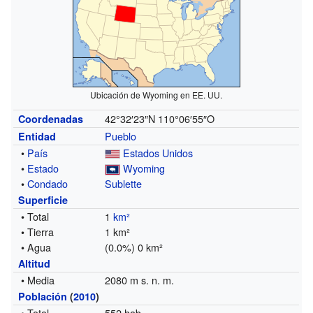
Ubicación de Wyoming en EE. UU.
42°32′23″N
110°06′55″O
Coordenadas
Pueblo
Entidad
•
País
Estados Unidos
•
Estado
Wyoming
•
Condado
Sublette
Superficie
• Total
1
km²
• Tierra
1 km²
• Agua
(0.0%) 0 km²
Altitud
• Media
2080 m s. n. m.
Población
(
2010
)
• Total
552 hab.