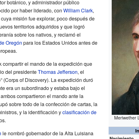
tor botánico, y administrador público
ocido por haber liderado, con
William Clark
,
, cuya misión fue explorar, poco después de
nuevos territorios adquiridos y que logró
eranía sobre los nativos, y reclamó el
o de Oregón
para los Estados Unidos antes de
uropeas.
k compartir el mando de la expedición que
io del presidente
Thomas Jefferson
, el
” (Corps of Discovery). La expedición duró
te era un subordinado y estaba bajo el
a ambos compartieron el mando ante la
cupó sobre todo de la confección de cartas, la
inistros, y la identificación y
clasificación de
Meriwether L
os.
I
n
le nombró gobernador de la Alta Luisiana
Nacimiento