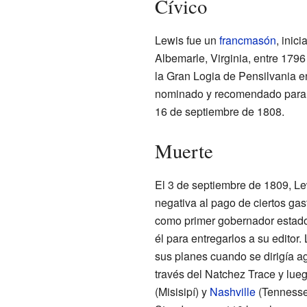
Cívico
Lewis fue un
francmasón
, inic
Albemarle, Virginia, entre 1796
la Gran Logia de Pensilvania e
nominado y recomendado para s
16 de septiembre de 1808.
Muerte
El 3 de septiembre de 1809, Le
negativa al pago de ciertos g
como primer gobernador estadou
él para entregarlos a su editor
sus planes cuando se dirigía a
través del Natchez Trace y lueg
(Misisipí) y
Nashville
(Tennessee