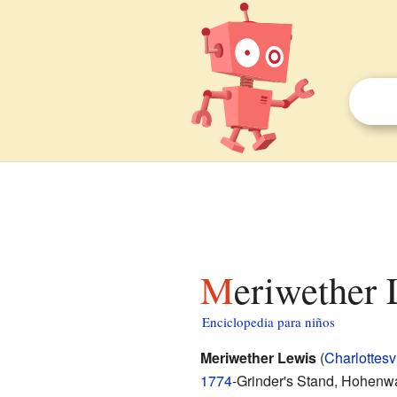
Meriwether
Enciclopedia para niños
Meriwether Lewis
(
Charlottesvi
1774
-Grinder's Stand, Hohenw