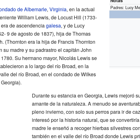
Notas
Padres: Lucy Me
ondado de Albemarle
,
Virginia
, en la actual
 teniente William Lewis, de Locust Hill (1733-
e era de ascendencia
galesa
, y de Lucy
52- 9 de agosto de 1837), hija de Thomas
. (Thornton era la hija de Francis Thornton
n su madre y su padrastro el capitán John
 1780. Su hermano mayor, Nicolás Lewis se
ablecieron a lo largo del río Broad, en la
lle del río Broad, en el condado de Wilkes
, Georgia).
Durante su estancia en Georgia, Lewis mejoró s
amante de la naturaleza. A menudo se aventura
pleno invierno, con solo sus perros para ir de c
interesó por la historia natural, que se convertir
madre le enseñó a recoger hierbas silvestres con
también en el valle del río Broad donde Lewis pr