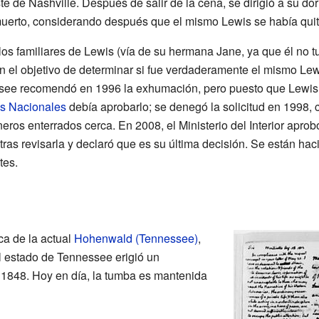
e de Nashville. Después de salir de la cena, se dirigió a su do
muerto, considerando después que el mismo Lewis se había quit
s familiares de Lewis (vía de su hermana Jane, ya que él no tu
on el objetivo de determinar si fue verdaderamente el mismo Lew
ssee recomendó en 1996 la exhumación, pero puesto que Lewis 
es Nacionales
debía aprobarlo; se denegó la solicitud en 1998, c
ros enterrados cerca. En 2008, el Ministerio del Interior apro
ras revisarla y declaró que es su última decisión. Se están hac
tes.
ca de la actual
Hohenwald (Tennessee)
,
El estado de Tennessee erigió un
848. Hoy en día, la tumba es mantenida