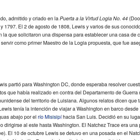
iado, admitido y criado en la
Puerta a la Virtud Logia No. 44
(Door
 y 1797. El 2 de agosto de 1808, Lewis y varios de sus conocid
n la que solicitaron una dispensa para establecer una casa de
ervir como primer Maestro de la Logia propuesta, que fue as
wis partió para Washington DC, donde esperaba resolver cuest
astos que había realizado en contra del Departamento de Guerr
nidense del territorio de Luisiana. Algunos relatos dicen que 
. Lewis tenía la intención de viajar a Washington en barco desde
guas abajo por el
río Misisipí
hacia San Luis. Decidió en su lugar 
o dirigirse al este hasta Washington. El Natchez Trace era una 
). El 10 de octubre Lewis se detuvo en una posada en el Natc