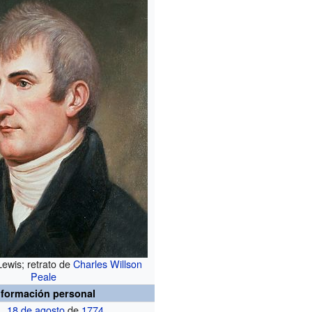
ewis; retrato de
Charles Willson
Peale
nformación personal
18 de agosto
de
1774