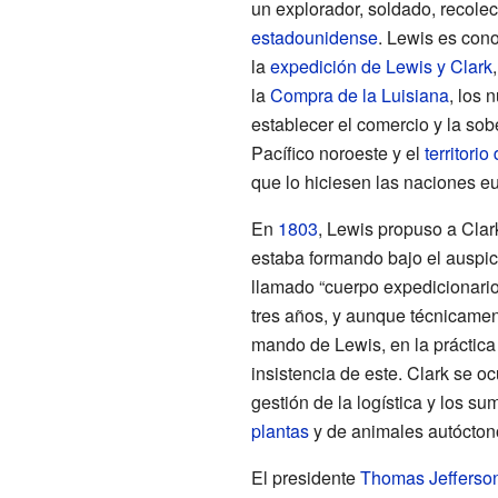
un explorador, soldado, recolec
estadounidense
. Lewis es con
la
expedición de Lewis y Clark
la
Compra de la Luisiana
, los 
establecer el comercio y la sob
Pacífico noroeste y el
territori
que lo hiciesen las naciones e
En
1803
, Lewis propuso a Clar
estaba formando bajo el auspic
llamado “cuerpo expedicionario
tres años, y aunque técnicamen
mando de Lewis, en la práctic
insistencia de este. Clark se o
gestión de la logística y los sum
plantas
y de animales autócton
El presidente
Thomas Jefferso