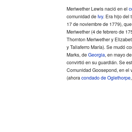
Meriwether Lewis nació en el
c
comunidad de
Ivy
. Era hijo del
17 de noviembre de 1779), qu
Meriwether (4 de febrero de 17
Thornton Meriwether y Elizabeth
y Taliaferro María). Se mudó co
Marks, de
Georgia
, en mayo de
convirtió en su guardián. Se est
Comunidad Goosepond, en el va
(ahora
condado de Oglethorpe