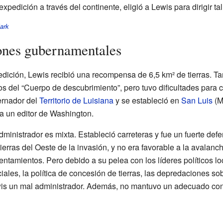
xpedición a través del continente, eligió a Lewis para dirigir ta
ark
ones gubernamentales
dición, Lewis recibió una recompensa de 6,5 km² de tierras. Ta
ios del “Cuerpo de descubrimiento”, pero tuvo dificultades para 
ernador del
Territorio de Luisiana
y se estableció en
San Luis
(M
a un editor de Washington.
inistrador es mixta. Estableció carreteras y fue un fuerte def
 tierras del Oeste de la invasión, y no era favorable a la avala
entamientos. Pero debido a su pelea con los líderes políticos loc
ales, la política de concesión de tierras, las depredaciones sob
wis un mal administrador. Además, no mantuvo un adecuado con