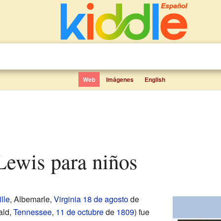
Web
Imágenes
English
 Lewis para niños
lle
, Albemarle,
Virginia
18 de agosto
de
ald,
Tennessee
,
11 de octubre
de
1809
) fue