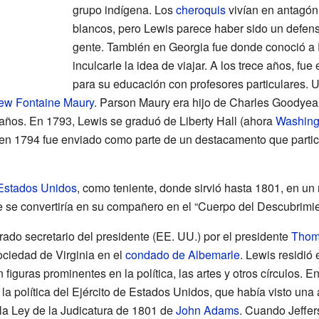
grupo indígena. Los
cheroquis
vivían en antagón
blancos, pero Lewis parece haber sido un defenso
gente. También en Georgia fue donde conoció a E
inculcarle la idea de viajar. A los trece años, fue
para su educación con profesores particulares. 
ew Fontaine Maury
. Parson Maury era hijo de Charles Goodyea
años. En 1793, Lewis se graduó de Liberty Hall (ahora
Washingt
 en 1794 fue enviado como parte de un destacamento que partic
 Estados Unidos
, como teniente, donde sirvió hasta 1801, en u
e se convertiría en su compañero en el “Cuerpo del Descubrimie
rado secretario del presidente (EE. UU.) por el presidente
Thom
ociedad de Virginia en el
condado de Albemarle
. Lewis residió 
guras prominentes en la política, las artes y otros círculos. En 
la política del Ejército de Estados Unidos, que había visto una a
la Ley de la Judicatura de 1801 de
John Adams
. Cuando Jeffer